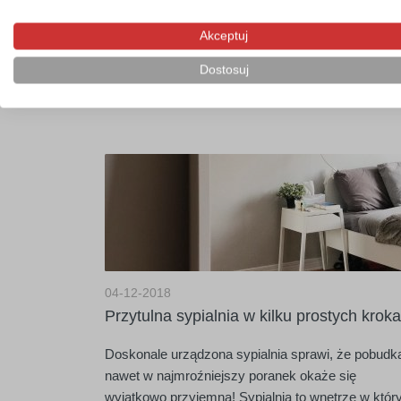
tkwi w szczegółach!
Akceptuj
Przeczytaj o naszych sposobach na doprawienie
Dostosuj
wnętrz odrobiną soli!
04-12-2018
Przytulna sypialnia w kilku prostych krok
Doskonale urządzona sypialnia sprawi, że pobudk
nawet w najmroźniejszy poranek okaże się
wyjątkowo przyjemna! Sypialnia to wnętrze w któ