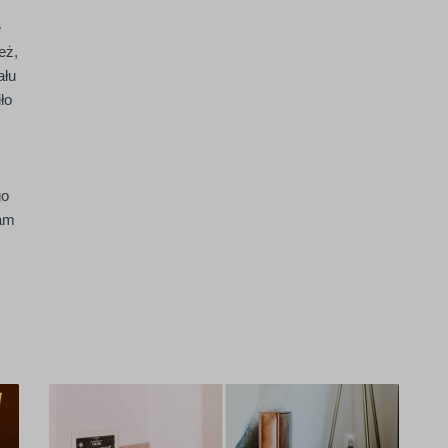
m
e
eż,
ału
ło
go
nam