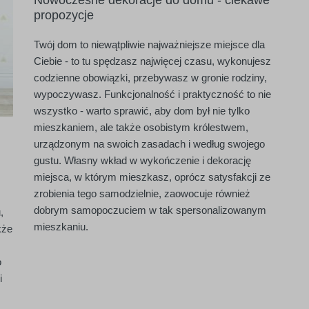
Nowoczesne dekoracje do domu - ciekawe
propozycje
Twój dom to niewątpliwie najważniejsze miejsce dla
Ciebie - to tu spędzasz najwięcej czasu, wykonujesz
codzienne obowiązki, przebywasz w gronie rodziny,
wypoczywasz. Funkcjonalność i praktyczność to nie
wszystko - warto sprawić, aby dom był nie tylko
mieszkaniem, ale także osobistym królestwem,
urządzonym na swoich zasadach i według swojego
gustu. Własny wkład w wykończenie i dekorację
miejsca, w którym mieszkasz, oprócz satysfakcji ze
zrobienia tego samodzielnie, zaowocuje również
dobrym samopoczuciem w tak spersonalizowanym
,
mieszkaniu.
kże
o
i