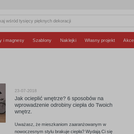
y i magnesy
Szablony
Naklejki
Własny projekt
Akce
23-07-2018
Jak ocieplić wnętrze? 6 sposobów na
wprowadzenie odrobiny ciepła do Twoich
wnętrz.
Uważasz, że mieszkaniom zaaranżowanym w
nowoczesnym stylu brakuje ciepła? Wydają Ci się