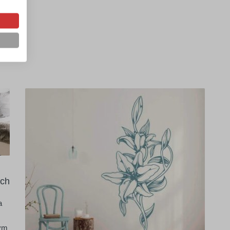
ach
a
rym