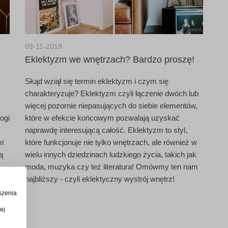
09-11-2018
Eklektyzm we wnętrzach? Bardzo proszę!
Skąd wziął się termin eklektyzm i czym się
charakteryzuje? Eklektyzm czyli łączenie dwóch lub
więcej pozornie niepasujących do siebie elementów,
ogi
które w efekcie końcowym pozwalają uzyskać
naprawdę interesującą całość. Eklektyzm to styl,
i
które funkcjonuje nie tylko wnętrzach, ale również w
ą
wielu innych dziedzinach ludzkiego życia, takich jak
moda, muzyka czy też literatura! Omówmy ten nam
najbliższy - czyli eklektyczny wystrój wnętrz!
w -
szenia
ej
ł