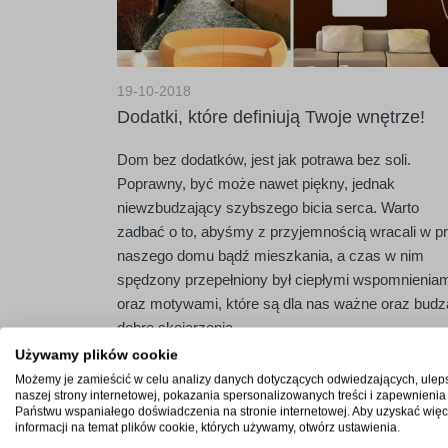
19-10-2018
Dodatki, które definiują Twoje wnętrze!
Dom bez dodatków, jest jak potrawa bez soli.
Poprawny, być może nawet piękny, jednak
niewzbudzający szybszego bicia serca. Warto
zadbać o to, abyśmy z przyjemnością wracali w pr
naszego domu bądź mieszkania, a czas w nim
spędzony przepełniony był ciepłymi wspomnieniam
oraz motywami, które są dla nas ważne oraz budz
dobre skojarzenia.
Używamy plików cookie
Wyrazić siebie możesz za pomocą wielu sposobó
Możemy je zamieścić w celu analizy danych dotyczących odwiedzających, ulep
kolorów, materiałów, dodatków, dekoracji. Tylko od
naszej strony internetowej, pokazania spersonalizowanych treści i zapewnienia
Państwu wspaniałego doświadczenia na stronie internetowej. Aby uzyskać więc
Ciebie zależy w jaki sposób przedstawisz swoje
informacji na temat plików cookie, których używamy, otwórz ustawienia.
mieszkanie oraz jego domowników. W końcu diabe