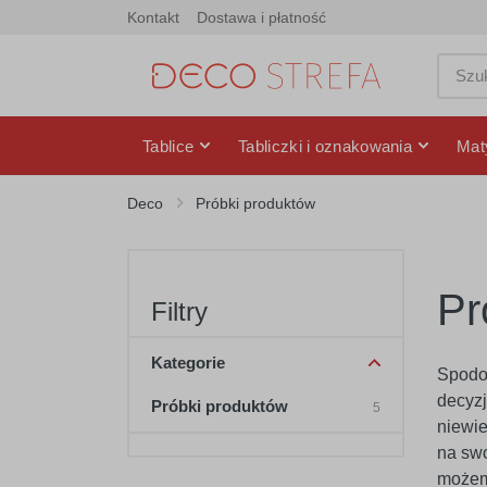
Kontakt
Dostawa i płatność
Tablice
Tabliczki i oznakowania
Mat
Deco
Próbki produktów
Pr
Filtry
Kategorie
Spodob
decyzj
Próbki produktów
5
niewie
na swo
możem