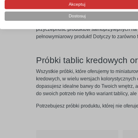
Fototapety, szablony, nakle
Akceptuj
Niektóre z proponowanych przez nas samoprzy
Dostosuj
pomalowanych farbą z zawartością lateksu. Dla
przyczepność produktów samoprzylepnych na ic
pełnowymiarowy produkt! Dotyczy to zarówno f
Próbki tablic kredowych o
Wszystkie próbki, które oferujemy to miniatur
kredowych, w wielu wersjach kolorystycznych 
dopasujesz idealne barwy do Twoich wnętrz, 
do swoich potrzeb nie tylko wariant tablicy, a
Potrzebujesz próbki produktu, której nie ofer