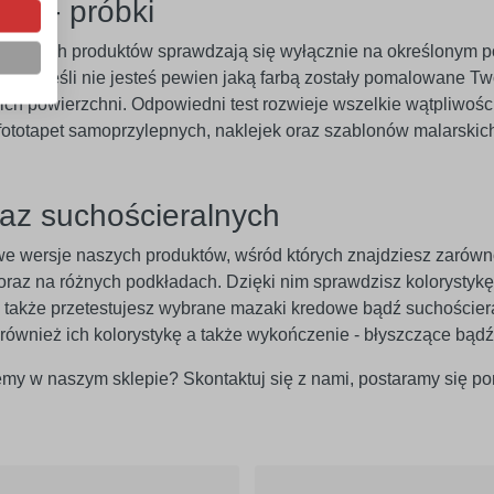
jki - próbki
lepnych produktów sprawdzają się wyłącznie na określonym pow
tego jeśli nie jesteś pewien jaką farbą zostały pomalowane Tw
h powierzchni. Odpowiedni test rozwieje wszelkie wątpliwośc
ototapet samoprzylepnych, naklejek oraz szablonów malarskic
raz suchościeralnych
owe wersje naszych produktów, wśród których znajdziesz zarówno
oraz na różnych podkładach. Dzięki nim sprawdzisz kolorystyk
a także przetestujesz wybrane mazaki kredowe bądź suchoście
le również ich kolorystykę a także wykończenie - błyszczące bąd
ujemy w naszym sklepie? Skontaktuj się z nami, postaramy się p