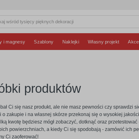
y i magnesy
Szablony
Naklejki
Własny projekt
Akce
óbki produktów
ał Ci się nasz produkt, ale nie masz pewności czy sprawdzi si
i o zakupie i na własnej skórze przekonaj się o wysokiej jakoś
lką kwotę będziesz mógł zobaczyć, dotknąć oraz przetestować dz
ich powierzchniach, a kiedy Ci się spodobają - zamówić ich p
y Ci zaoferować!