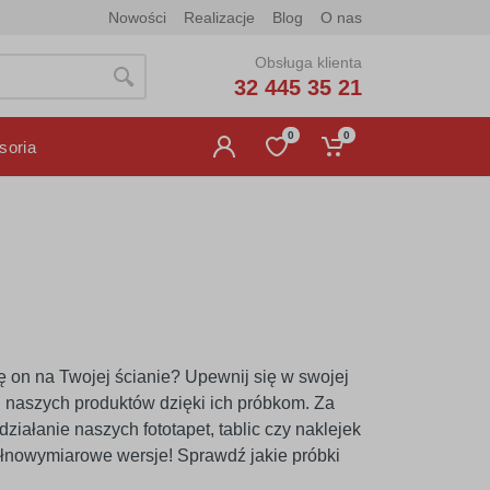
Nowości
Realizacje
Blog
O nas
Obsługa klienta
32 445 35 21
0
0
soria
ę on na Twojej ścianie? Upewnij się w swojej
ci naszych produktów dzięki ich próbkom. Za
iałanie naszych fototapet, tablic czy naklejek
ełnowymiarowe wersje! Sprawdź jakie próbki