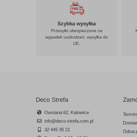
Szybka wysyłka
Przesyłki ubezpieczone na
wypadek uszkodzeń, wysyłka do
UE.
Deco Strefa
Zamó
Owsiana 62, Katowice
Terminy
info@deco-strefa.com.pl
Dostaw
32 445 35 21
Odrocz