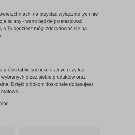
ierzchniach, na przykład wyłącznie tych nie
oje ściany - warto będzie przetestować
i, a Ty będziesz mógł zdecydować się na
h.
 próbki tablic suchościeralnych czy też
ę wybranych przez siebie produktów oraz
ralne! Dzięki próbkom doskonale dopasujesz
ź matowe.
omóc!