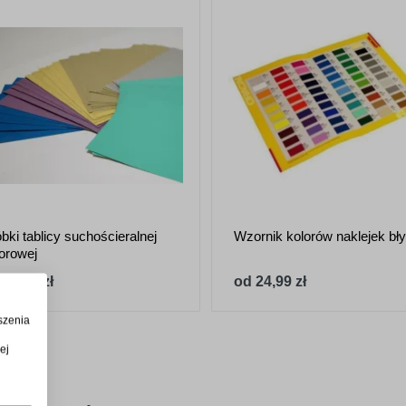
bki tablicy suchościeralnej
Wzornik kolorów naklejek bł
orowej
 12,36 zł
od 24,99 zł
szenia
ej