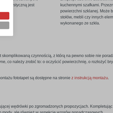
rakterystyczną jest
kuchennymi szafkami. Przezn
powierzchni szklanej. Może b
stołów, mebli czy innych e
wykonanego ze szkła.
st skomplikowaną czynnością, z którą na pewno sobie nie poradz
e, co należy zrobić to: o oczyścić powierzchnię, o rozłożyć bryt
ntażu fototapet są dostępne na stronie
z instrukcją montażu
.
ującej wędrówki po zgromadzonych propozycjach. Kompletując f
tem mody, ale również w aspekcie wzorów ponadczasowych.