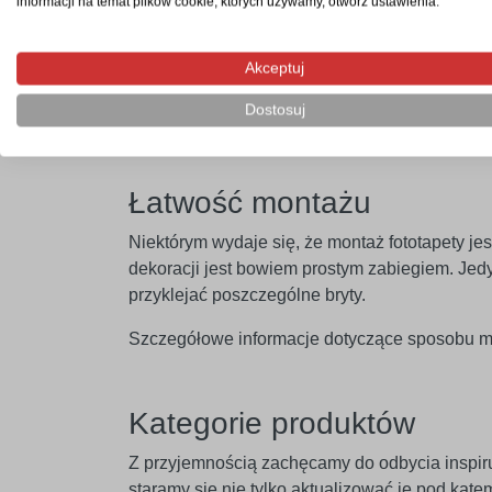
informacji na temat plików cookie, których używamy, otwórz ustawienia.
plastikowych czy drewnianych. Jej cechą cha
uniwersalność wykorzystania.
Akceptuj
Dostosuj
Łatwość montażu
Niektórym wydaje się, że montaż fototapety je
dekoracji jest bowiem prostym zabiegiem. Jedyn
przyklejać poszczególne bryty.
Szczegółowe informacje dotyczące sposobu mo
Kategorie produktów
Z przyjemnością zachęcamy do odbycia inspir
staramy się nie tylko aktualizować je pod ką