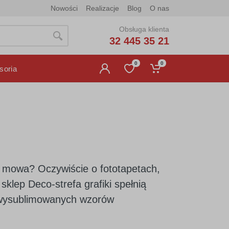
Nowości
Realizacje
Blog
O nas
Obsługa klienta
32 445 35 21
0
0
soria
 mowa? Oczywiście o fototapetach,
sklep Deco-strefa grafiki spełnią
ą wysublimowanych wzorów