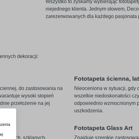
Wszystko to zyskamy wybierając fototapety z
niejednego klienta. Jednym słowem, Deco-st
zarezerwowanych dla każdego pasjonata p
iennych dekoracji:
Fototapeta ścienna, l
ściennej, do zastosowania na
Nieoceniona w sytuacji, gdy
arantuje wysoki stopień
wszelkie niedoskonałości cz
nie przełożenie na jej
odpowiednio wzmocnionym p
uszkodzenia.
szenia
Fototapeta Glass Art
ej
talowych, szklanych,
Znajduje szerokie zastosowa