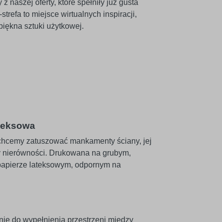
 naszej oferty, które spełniły już gusta
refa to miejsce wirtualnych inspiracji,
iękna sztuki użytkowej.
ateksowa
 chcemy zatuszować mankamenty ściany, jej
y nierówności. Drukowana na grubym,
apierze lateksowym, odpornym na
nie do wypełnienia przestrzeni między