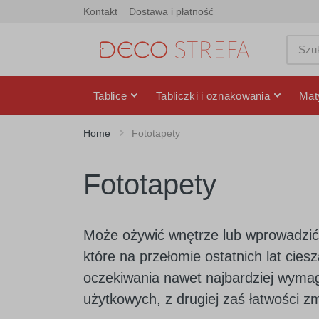
Kontakt
Dostawa i płatność
Tablice
Tabliczki i oznakowania
Mat
Home
Fototapety
Fototapety
Może ożywić wnętrze lub wprowadzić
które na przełomie ostatnich lat cies
oczekiwania nawet najbardziej wymag
użytkowych, z drugiej zaś łatwości z