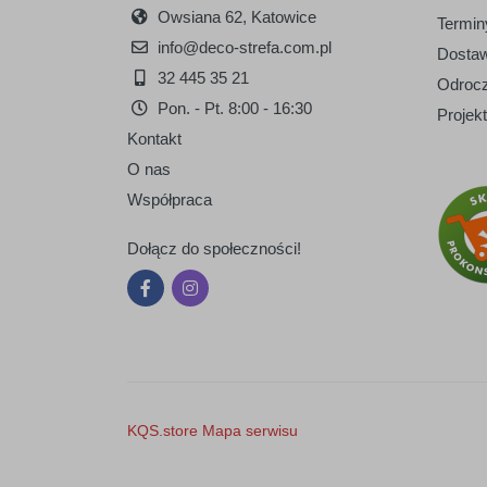
Owsiana 62, Katowice
Terminy
info@deco-strefa.com.pl
Dostaw
32 445 35 21
Odrocz
Pon. - Pt. 8:00 - 16:30
Projek
Kontakt
O nas
Współpraca
Dołącz do społeczności!
KQS.store
Mapa serwisu