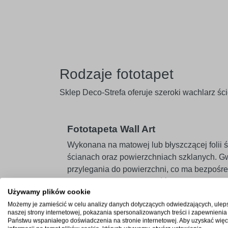
Rodzaje fototapet
Sklep Deco-Strefa oferuje szeroki wachlarz śc
Fototapeta Wall Art
Wykonana na matowej lub błyszczącej folii 
ścianach oraz powierzchniach szklanych. Gw
przylegania do powierzchni, co ma bezpośred
niekwestionowaną trwałość.
Używamy plików cookie
Możemy je zamieścić w celu analizy danych dotyczących odwiedzających, ulep
Fototapeta Uni Art
naszej strony internetowej, pokazania spersonalizowanych treści i zapewnienia
Państwu wspaniałego doświadczenia na stronie internetowej. Aby uzyskać więc
Idealnie sprawdza się na powierzchniach me