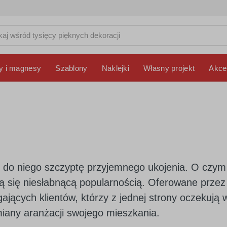
y i magnesy
Szablony
Naklejki
Własny projekt
Akce
 do niego szczyptę przyjemnego ukojenia. O czym
zą się niesłabnącą popularnością. Oferowane przez 
ających klientów, którzy z jednej strony oczekuj
miany aranżacji swojego mieszkania.