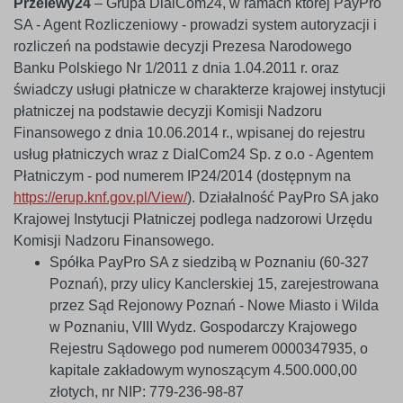
Przelewy24
– Grupa DialCom24, w ramach której PayPro
SA - Agent Rozliczeniowy - prowadzi system autoryzacji i
rozliczeń na podstawie decyzji Prezesa Narodowego
Banku Polskiego Nr 1/2011 z dnia 1.04.2011 r. oraz
świadczy usługi płatnicze w charakterze krajowej instytucji
płatniczej na podstawie decyzji Komisji Nadzoru
Finansowego z dnia 10.06.2014 r., wpisanej do rejestru
usług płatniczych wraz z DialCom24 Sp. z o.o - Agentem
Płatniczym - pod numerem IP24/2014 (dostępnym na
https://erup.knf.gov.pl/View/
). Działalność PayPro SA jako
Krajowej Instytucji Płatniczej podlega nadzorowi Urzędu
Komisji Nadzoru Finansowego.
Spółka PayPro SA z siedzibą w Poznaniu (60-327
Poznań), przy ulicy Kanclerskiej 15, zarejestrowana
przez Sąd Rejonowy Poznań - Nowe Miasto i Wilda
w Poznaniu, VIII Wydz. Gospodarczy Krajowego
Rejestru Sądowego pod numerem 0000347935, o
kapitale zakładowym wynoszącym 4.500.000,00
złotych, nr NIP: 779-236-98-87