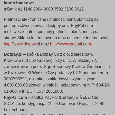
konto bankowe
mBank 41 1140 2004 0000 3502 3138 8612
Płatności elektroniczne i płatności kartą płatniczą za
pośrednictwem serwisu Dotpay oraz PayPal.com –
możliwe aktualne sposoby płatności określone są na
stronie Sklepu Internetowego oraz na stronie internetowej
http://www.dotpay.pl
oraz
http://www.paypal.com.
Dotpay.pl
– spółka Dotpay Sp z o.o. z siedzibą w
Krakowie (30-552 Kraków), przy ulicy Wielickiej 72,
zarejestrowana przez Sąd Rejonowy Kraków-Śródmieście
w Krakowie, XI Wydział Gospodarczy KRS pod numerem
0000700791, o kapitale zakładowym wynoszącym
4.000.000,00 złotych w całości opłaconym, nr NIP: 634-26-
61-860, NIP EU PL6342661860.
PayPal.com
– spółka PayPal (Europe) S.à r.l. & Cie,
S.C.A., 5. kondygnacja 22–24 Boulevard Royal, L-2449,
Luxembourg.