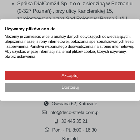
Spółka DialCom24 Sp. z o.o. z siedzibą w Poznaniu
(0-327 Poznań) , przy ulicy Kanclerskiej 15,
zarejestrowana przez Sąd Rejonowy Poznań, VIII
Wydz. Gospodarczy Krajowego Rejestru Sądowego
Używamy plików cookie
pod numerem 0000306513, o kapitale zakładowym
Możemy je zamieścić w celu analizy danych dotyczących odwiedzających,
wynoszącym 1.697.000,00 złotych, nr NIP: 781-173-
ulepszenia naszej strony internetowej, pokazania spersonalizowanych treści
i zapewnienia Państwu wspaniałego doświadczenia na stronie internetowej.
38-52
Aby uzyskać więcej informacji na temat plików cookie, których używamy,
otwórz ustawienia.
Akceptuj
Dostosuj
Deco Strefa
Owsiana 62, Katowice
info@deco-strefa.com.pl
32 445 35 21
Pon. - Pt. 8:00 - 16:30
Kontakt