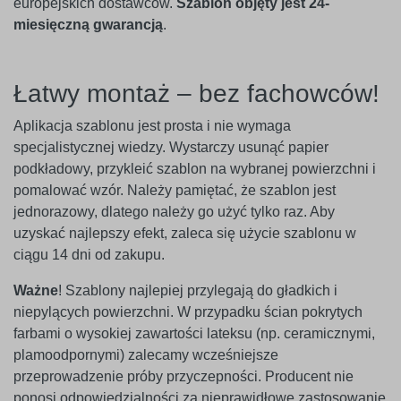
europejskich dostawców.
Szablon objęty jest 24-
miesięczną gwarancją
.
Łatwy montaż – bez fachowców!
Aplikacja szablonu jest prosta i nie wymaga
specjalistycznej wiedzy. Wystarczy usunąć papier
podkładowy, przykleić szablon na wybranej powierzchni i
pomalować wzór. Należy pamiętać, że szablon jest
jednorazowy, dlatego należy go użyć tylko raz. Aby
uzyskać najlepszy efekt, zaleca się użycie szablonu w
ciągu 14 dni od zakupu.
Ważne
! Szablony najlepiej przylegają do gładkich i
niepylących powierzchni. W przypadku ścian pokrytych
farbami o wysokiej zawartości lateksu (np. ceramicznymi,
plamoodpornymi) zalecamy wcześniejsze
przeprowadzenie próby przyczepności. Producent nie
ponosi odpowiedzialności za nieprawidłowe zastosowanie