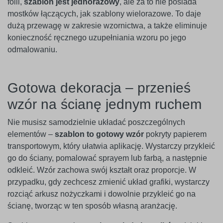
folii,
szablon jest jednorazowy
, ale za to nie posiada
mostków łączących, jak szablony wielorazowe. To daje
dużą przewagę w zakresie wzornictwa, a także eliminuje
konieczność ręcznego uzupełniania wzoru po jego
odmalowaniu.
Gotowa dekoracja – przenieś
wzór na ścianę jednym ruchem
Nie musisz samodzielnie układać poszczególnych
elementów –
szablon to gotowy wzór
pokryty papierem
transportowym, który ułatwia aplikację. Wystarczy przykleić
go do ściany, pomalować sprayem lub farbą, a następnie
odkleić. Wzór zachowa swój kształt oraz proporcje. W
przypadku, gdy zechcesz zmienić układ grafiki, wystarczy
rozciąć arkusz nożyczkami i dowolnie przykleić go na
ścianę, tworząc w ten sposób własną aranżację.