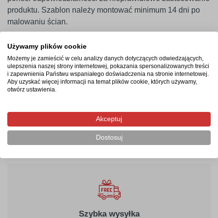
produktu. Szablon należy montować minimum 14 dni po
malowaniu ścian.
Używamy plików cookie
Termin realizacji
Możemy je zamieścić w celu analizy danych dotyczących odwiedzających,
ulepszenia naszej strony internetowej, pokazania spersonalizowanych treści
i zapewnienia Państwu wspaniałego doświadczenia na stronie internetowej.
Produkcja rozpocznie się po zaksięgowaniu płatności i
Aby uzyskać więcej informacji na temat plików cookie, których używamy,
potrwa od 2-4 dni roboczych. Następnie przesyłka
otwórz ustawienia.
kurierska zostanie wysłana na wskazany adres, a jej
doręczenie zajmie maksymalnie 2 dni robocze od
Akceptuj
momentu nadania.
Dostosuj
Szybka wysyłka