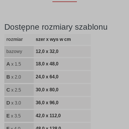
Dostępne rozmiary szablonu
rozmiar
szer x wys w cm
bazowy
12,0 x 32,0
A
18,0 x 48,0
x 1.5
B
24,0 x 64,0
x 2.0
C
30,0 x 80,0
x 2.5
D
36,0 x 96,0
x 3.0
E
42,0 x 112,0
x 3.5
F
48,0 x 128,0
x 4.0