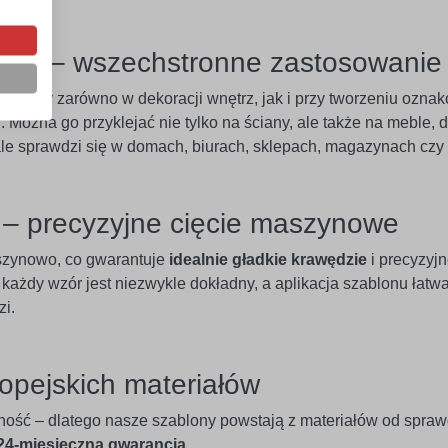
eriał – wszechstronne zastosowanie
mocny zarówno w dekoracji wnętrz, jak i przy tworzeniu ozna
Można go przyklejać nie tylko na ściany, ale także na meble, dr
le sprawdzi się w domach, biurach, sklepach, magazynach czy 
e – precyzyjne cięcie maszynowe
szynowo, co gwarantuje
idealnie gładkie krawędzie
i precyzyj
 każdy wzór jest niezwykle dokładny, a aplikacja szablonu łatw
zi.
opejskich materiałów
ność – dlatego nasze szablony powstają z materiałów od spra
 24-miesięczną gwarancją
.