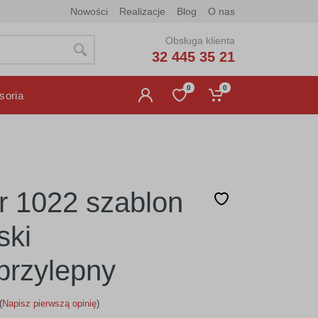
Nowości
Realizacje
Blog
O nas
Obsługa klienta
32 445 35 21
0
0
soria
r 1022 szablon
ski
rzylepny
(
Napisz pierwszą opinię
)