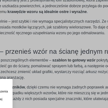
y
wykonany jest z profesjonalnej folii szablonowej, która zap
ie uszkadza powierzchni, a jednocześnie dobrze przylega do po
 temu
krawędzie wzoru są idealnie ostre i wyraźne
.
e – jest szybki i nie wymaga specjalistycznych narzędzi. Ze w
 posiada mostków łączących, jak szablony wielorazowe. To daje
onieczność ręcznego uzupełniania wzoru po jego odmalowaniu.
– przenieś wzór na ścianę jednym 
ć poszczególnych elementów –
szablon to gotowy wzór
pokryt
kleić go do ściany, pomalować sprayem lub farbą, a następnie 
zechcesz zmienić układ grafiki, wystarczy rozciąć arkusz nożyc
sną aranżację.
ada łączników
, dzięki czemu nie wymaga żadnych poprawek 
szenia
W przypadku większych wzorów, które nie mieszczą się w jedn
ryty. Każdy z nich posiada specjalne znaczniki, które ułatwiaj
ej