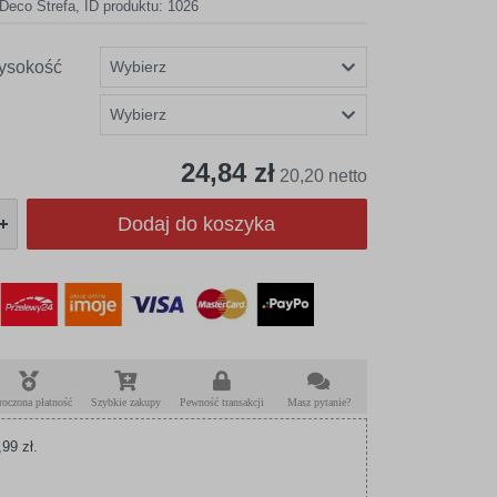
Deco Strefa
,
ID produktu: 1026
ysokość
24,84 zł
20,20 netto
Dodaj do koszyka
roczona płatność
Szybkie zakupy
Pewność transakcji
Masz pytanie?
99 zł.