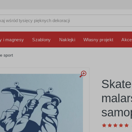
y i magnesy
Szablony
Naklejki
Własny projekt
Akce
e sport
Skate
malar
samop