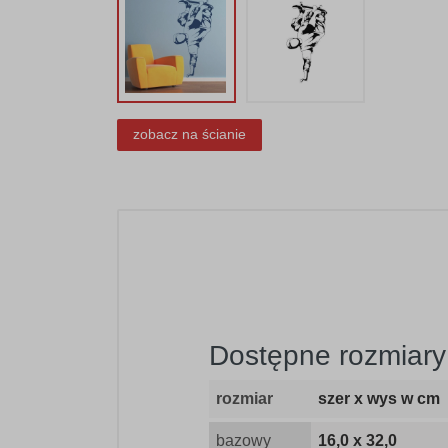
zobacz na ścianie
Dostępne rozmiary
rozmiar
szer x wys w cm
bazowy
16,0 x 32,0