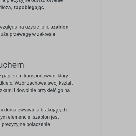
ewnia precyzyjne odwzorowanie
dłoża,
zapobiegając
zględu na użycie folii,
szablon
 dużą przewagę w zakresie
ruchem
y papierem transportowym, który
odkleić. Wzór zachowa swój kształt
zkami i dowolnie przykleić go na
ani domalowywania brakujących
ym elemencie, szablon jest
ą precyzyjne połączenie