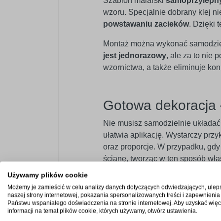
Szablon malarski
samoprzylepn
wzoru. Specjalnie dobrany klej n
powstawaniu zacieków
. Dzięki
Montaż można wykonać samodzielni
jest jednorazowy
, ale za to nie
wzornictwa, a także eliminuje k
Gotowa dekoracja 
Nie musisz samodzielnie układa
ułatwia aplikację. Wystarczy przy
oraz proporcje. W przypadku, gdy 
ścianę, tworząc w ten sposób wła
Używamy plików cookie
Szablon samoprzylepny
nie posi
Możemy je zamieścić w celu analizy danych dotyczących odwiedzających, ulep
elementów po jego odmalowaniu. 
naszej strony internetowej, pokazania spersonalizowanych treści i zapewnienia
podzielony na maksymalnie duże b
Państwu wspaniałego doświadczenia na stronie internetowej. Aby uzyskać więc
informacji na temat plików cookie, których używamy, otwórz ustawienia.
poszczególnych części szablonu.