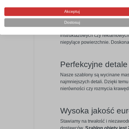
Akceptuj
Profesjonalny mat
Dostosuj
Szablon samoprzylepny będzie po
instruktażowych czy reklamowych. 
niepylące powierzchnie. Doskona
Perfekcyjne detal
Nasze szablony są wycinane ma
najmniejszych detali. Dzięki temu
nierówności czy rozmycia krawęd
Wysoka jakość eur
Stawiamy na trwałość i niezawod
dostawców.
Szablon objęty jest