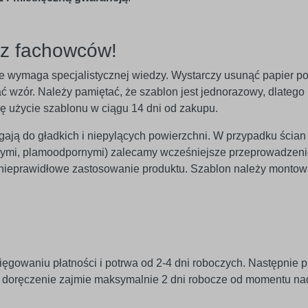
ez fachowców!
 nie wymaga specjalistycznej wiedzy. Wystarczy usunąć papier p
 wzór. Należy pamiętać, że szablon jest jednorazowy, dlatego n
ię użycie szablonu w ciągu 14 dni od zakupu.
egają do gładkich i niepylących powierzchni. W przypadku ścian
znymi, plamoodpornymi) zalecamy wcześniejsze przeprowadzeni
 nieprawidłowe zastosowanie produktu. Szablon należy monto
ięgowaniu płatności i potrwa od 2-4 dni roboczych. Następnie p
j doręczenie zajmie maksymalnie 2 dni robocze od momentu na