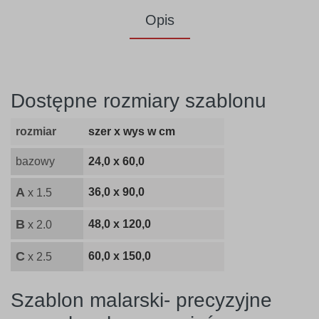
Opis
Dostępne rozmiary szablonu
rozmiar
szer x wys w cm
bazowy
24,0 x 60,0
A
36,0 x 90,0
x 1.5
B
48,0 x 120,0
x 2.0
C
60,0 x 150,0
x 2.5
Szablon malarski- precyzyjne