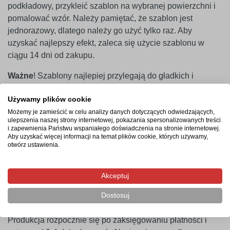
podkładowy, przykleić szablon na wybranej powierzchni i
pomalować wzór. Należy pamiętać, że szablon jest
jednorazowy, dlatego należy go użyć tylko raz. Aby
uzyskać najlepszy efekt, zaleca się użycie szablonu w
ciągu 14 dni od zakupu.
Ważne
! Szablony najlepiej przylegają do gładkich i
niepylących powierzchni. W przypadku ścian pokrytych
Używamy plików cookie
farbami o wysokiej zawartości lateksu (np. ceramicznymi,
Możemy je zamieścić w celu analizy danych dotyczących odwiedzających,
plamoodpornymi) zalecamy wcześniejsze
ulepszenia naszej strony internetowej, pokazania spersonalizowanych treści
przeprowadzenie próby przyczepności. Producent nie
i zapewnienia Państwu wspaniałego doświadczenia na stronie internetowej.
Aby uzyskać więcej informacji na temat plików cookie, których używamy,
ponosi odpowiedzialności za nieprawidłowe zastosowanie
otwórz ustawienia.
produktu. Szablon należy montować minimum 14 dni po
malowaniu ścian.
Akceptuj
Dostosuj
Termin realizacji
Produkcja rozpocznie się po zaksięgowaniu płatności i