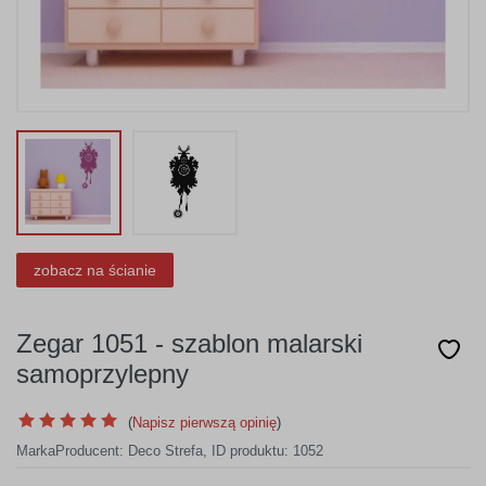
zobacz na ścianie
Zegar 1051 - szablon malarski
samoprzylepny
(
Napisz pierwszą opinię
)
Marka
Producent:
Deco Strefa
,
ID produktu: 1052