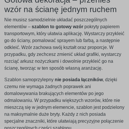
wzór na ścianę jednym ruchem
Nie musisz samodzielnie układać poszczególnych
elementów –
szablon to gotowy wzór
pokryty papierem
transportowym, który ułatwia aplikację. Wystarczy przykleić
go do ściany, pomalować sprayem lub farbą, a następnie
odkleić. Wzór zachowa swój kształt oraz proporcje. W
przypadku, gdy zechcesz zmienić układ grafiki, wystarczy
rozciąć arkusz nożyczkami i dowolnie przykleić go na
ścianę, tworząc w ten sposób własną aranżację.
Szablon samoprzylepny
nie posiada łączników
, dzięki
czemu nie wymaga żadnych poprawek ani
domalowywania brakujących elementów po jego
odmalowaniu. W przypadku większych wzorów, które nie
mieszczą się w jednym elemencie, szablon jest podzielony
na maksymalnie duże bryty. Każdy z nich posiada
specjalne znaczniki, które ułatwiają precyzyjne połączenie
poszczególnych części szablonu.