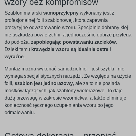
wzory bez kompromisów
Szablon malarski
samoprzylepny
wykonany jest z
profesjonalnej folii szablonowej, która zapewnia
precyzyjne odwzorowanie wzoru. Specjalnie dobrany klej
nie uszkadza powierzchni, a jednocześnie dobrze przylega
do podłoża,
zapobiegając powstawaniu zacieków
.
Dzięki temu
krawędzie wzoru są idealnie ostre i
wyraźne
.
Montaż można wykonać samodzielnie – jest szybki i nie
wymaga specjalistycznych narzędzi. Ze względu na użycie
folii,
szablon jest jednorazowy
, ale za to nie posiada
mostków łączących, jak szablony wielorazowe. To daje
dużą przewagę w zakresie wzornictwa, a także eliminuje
konieczność ręcznego uzupełniania wzoru po jego
odmalowaniu.
Gotowa dekoracja – przenieś