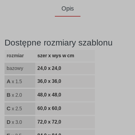
Opis
Dostępne rozmiary szablonu
rozmiar
szer x wys w cm
bazowy
24,0 x 24,0
A
36,0 x 36,0
x 1.5
B
48,0 x 48,0
x 2.0
C
60,0 x 60,0
x 2.5
D
72,0 x 72,0
x 3.0