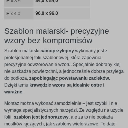
E
84,0 x 84,0
x 3.5
F
96,0 x 96,0
x 4.0
Szablon malarski- precyzyjne
wzory bez kompromisów
Szablon malarski
samoprzylepny
wykonany jest z
profesjonalnej folii szablonowej, która zapewnia
precyzyjne odwzorowanie wzoru. Specjalnie dobrany klej
nie uszkadza powierzchni, a jednocześnie dobrze przylega
do podłoża,
zapobiegając powstawaniu zacieków
.
Dzięki temu
krawędzie wzoru są idealnie ostre i
wyraźne
.
Montaż można wykonać samodzielnie – jest szybki i nie
wymaga specjalistycznych narzędzi. Ze względu na użycie
folii,
szablon jest jednorazowy
, ale za to nie posiada
mostków łączących, jak szablony wielorazowe. To daje