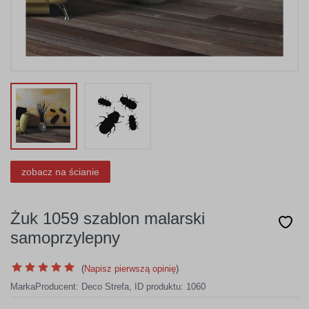
zobacz na ścianie
Żuk 1059 szablon malarski
samoprzylepny
(
Napisz pierwszą opinię
)
Marka
Producent:
Deco Strefa
,
ID produktu: 1060