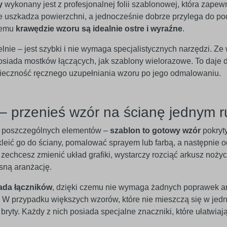
y
wykonany jest z profesjonalnej folii szablonowej, która zap
ie uszkadza powierzchni, a jednocześnie dobrze przylega do po
 temu
krawędzie wzoru są idealnie ostre i wyraźne
.
e – jest szybki i nie wymaga specjalistycznych narzędzi. Ze w
 posiada mostków łączących, jak szablony wielorazowe. To daje
onieczność ręcznego uzupełniania wzoru po jego odmalowaniu.
– przenieś wzór na ścianę jednym 
ć poszczególnych elementów –
szablon to gotowy wzór
pokryt
kleić go do ściany, pomalować sprayem lub farbą, a następnie 
zechcesz zmienić układ grafiki, wystarczy rozciąć arkusz nożyc
sną aranżację.
ada łączników
, dzięki czemu nie wymaga żadnych poprawek 
W przypadku większych wzorów, które nie mieszczą się w jedn
ryty. Każdy z nich posiada specjalne znaczniki, które ułatwiaj