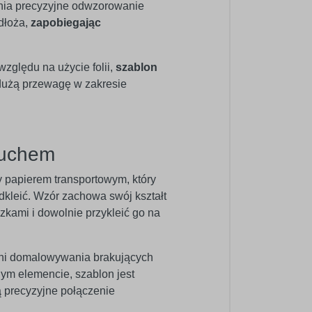
ewnia precyzyjne odwzorowanie
dłoża,
zapobiegając
zględu na użycie folii,
szablon
 dużą przewagę w zakresie
ruchem
y papierem transportowym, który
odkleić. Wzór zachowa swój kształt
zkami i dowolnie przykleić go na
ani domalowywania brakujących
ym elemencie, szablon jest
ą precyzyjne połączenie