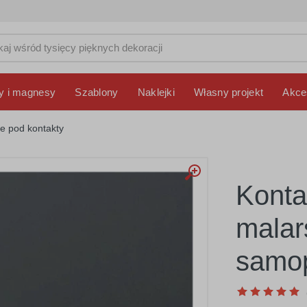
y i magnesy
Szablony
Naklejki
Własny projekt
Akce
e pod kontakty
Konta
malar
samop