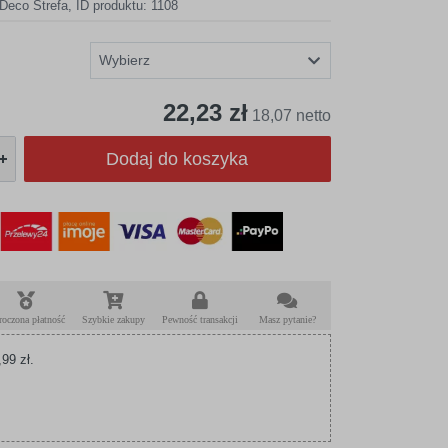
Deco Strefa
,
ID produktu: 1108
22,23 zł
18,07 netto
Dodaj do koszyka
roczona płatność
Szybkie zakupy
Pewność transakcji
Masz pytanie?
99 zł.