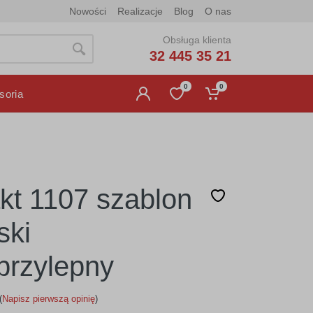
Nowości
Realizacje
Blog
O nas
Obsługa klienta
32 445 35 21
0
0
soria
kt 1107 szablon
ski
rzylepny
(
Napisz pierwszą opinię
)