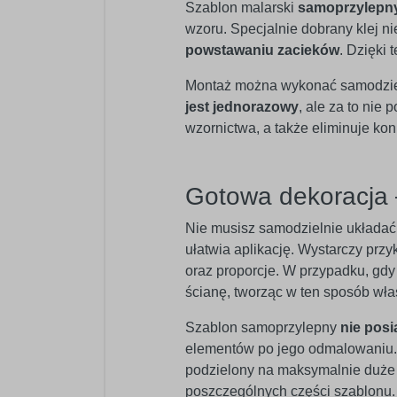
Szablon malarski
samoprzylepn
wzoru. Specjalnie dobrany klej n
powstawaniu zacieków
. Dzięki
Montaż można wykonać samodzielni
jest jednorazowy
, ale za to nie
wzornictwa, a także eliminuje k
Gotowa dekoracja 
Nie musisz samodzielnie układa
ułatwia aplikację. Wystarczy przy
oraz proporcje. W przypadku, gdy 
ścianę, tworząc w ten sposób wła
Szablon samoprzylepny
nie posi
elementów po jego odmalowaniu. 
podzielony na maksymalnie duże b
poszczególnych części szablonu.