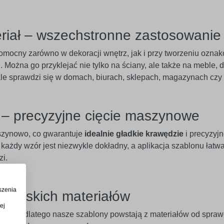
eriał – wszechstronne zastosowanie
mocny zarówno w dekoracji wnętrz, jak i przy tworzeniu ozna
Można go przyklejać nie tylko na ściany, ale także na meble, dr
le sprawdzi się w domach, biurach, sklepach, magazynach czy 
e – precyzyjne cięcie maszynowe
szynowo, co gwarantuje
idealnie gładkie krawędzie
i precyzyj
 każdy wzór jest niezwykle dokładny, a aplikacja szablonu łatw
zi.
szenia
opejskich materiałów
ej
ność – dlatego nasze szablony powstają z materiałów od spra