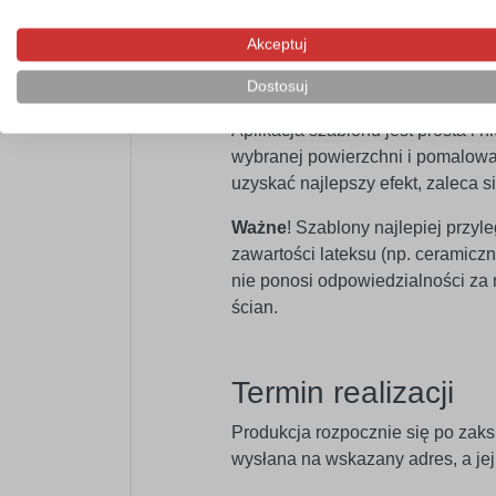
dostawców.
Szablon objęty jest
Akceptuj
Łatwy montaż – b
Dostosuj
Aplikacja szablonu jest prosta i
wybranej powierzchni i pomalować
uzyskać najlepszy efekt, zaleca s
Ważne
! Szablony najlepiej przyl
zawartości lateksu (np. ceramic
nie ponosi odpowiedzialności za
ścian.
Termin realizacji
Produkcja rozpocznie się po zaks
wysłana na wskazany adres, a je