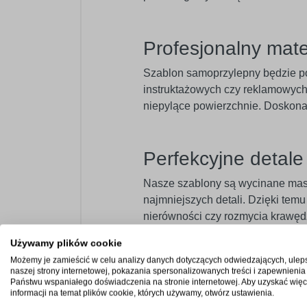
Profesjonalny mat
Szablon samoprzylepny będzie po
instruktażowych czy reklamowych. 
niepylące powierzchnie. Doskona
Perfekcyjne detal
Nasze szablony są wycinane ma
najmniejszych detali. Dzięki temu
nierówności czy rozmycia krawęd
Używamy plików cookie
Możemy je zamieścić w celu analizy danych dotyczących odwiedzających, ulep
Wysoka jakość eur
naszej strony internetowej, pokazania spersonalizowanych treści i zapewnienia
Państwu wspaniałego doświadczenia na stronie internetowej. Aby uzyskać więc
Stawiamy na trwałość i niezawod
informacji na temat plików cookie, których używamy, otwórz ustawienia.