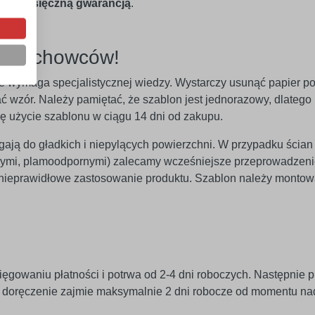
 24-miesięczną gwarancją
.
ez fachowców!
 nie wymaga specjalistycznej wiedzy. Wystarczy usunąć papier p
 wzór. Należy pamiętać, że szablon jest jednorazowy, dlatego n
ię użycie szablonu w ciągu 14 dni od zakupu.
egają do gładkich i niepylących powierzchni. W przypadku ścian
znymi, plamoodpornymi) zalecamy wcześniejsze przeprowadzeni
 nieprawidłowe zastosowanie produktu. Szablon należy monto
ięgowaniu płatności i potrwa od 2-4 dni roboczych. Następnie p
j doręczenie zajmie maksymalnie 2 dni robocze od momentu na