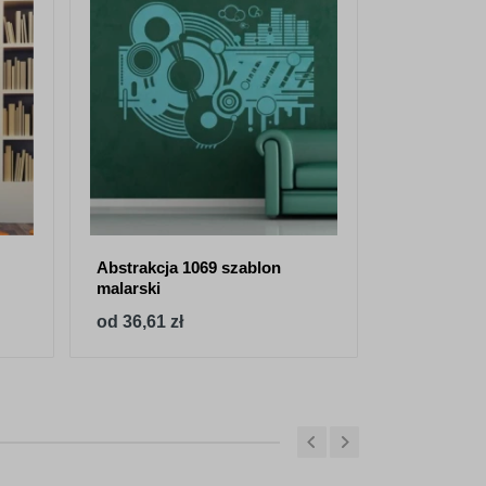
Abstrakcja 1069 szablon
Kwiaty 895
malarski
od 36,61 zł
od 31,39 z