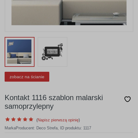
zobacz na ścianie
Kontakt 1116 szablon malarski
samoprzylepny
(
Napisz pierwszą opinię
)
Marka
Producent:
Deco Strefa
,
ID produktu: 1117