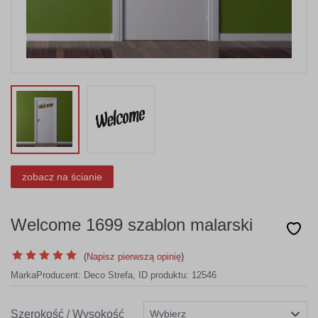
zobacz na ścianie
Welcome 1699 szablon malarski
(
Napisz pierwszą opinię
)
Marka
Producent:
Deco Strefa
,
ID produktu: 12546
Szerokość / Wysokość