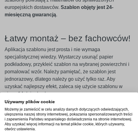
europejskich dostawców.
Szablon objęty jest 24-
miesięczną gwarancją
.
Łatwy montaż – bez fachowców!
Aplikacja szablonu jest prosta i nie wymaga
specjalistycznej wiedzy. Wystarczy usunąć papier
podkładowy, przykleić szablon na wybranej powierzchni i
pomalować wzór. Należy pamiętać, że szablon jest
jednorazowy, dlatego należy go użyć tylko raz. Aby
uzyskać najlepszy efekt, zaleca się użycie szablonu w
ciągu 14 dni od zakupu.
Używamy plików cookie
Ważne
! Szablony najlepiej przylegają do gładkich i
Możemy je zamieścić w celu analizy danych dotyczących odwiedzających,
niepylących powierzchni. W przypadku ścian pokrytych
ulepszenia naszej strony internetowej, pokazania spersonalizowanych treści
i zapewnienia Państwu wspaniałego doświadczenia na stronie internetowej.
farbami o wysokiej zawartości lateksu (np. ceramicznymi,
Aby uzyskać więcej informacji na temat plików cookie, których używamy,
plamoodpornymi) zalecamy wcześniejsze
otwórz ustawienia.
przeprowadzenie próby przyczepności. Producent nie