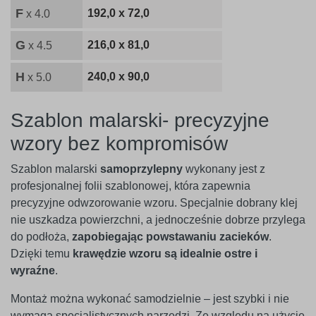
F
192,0 x 72,0
x 4.0
G
216,0 x 81,0
x 4.5
H
240,0 x 90,0
x 5.0
Szablon malarski- precyzyjne
wzory bez kompromisów
Szablon malarski
samoprzylepny
wykonany jest z
profesjonalnej folii szablonowej, która zapewnia
precyzyjne odwzorowanie wzoru. Specjalnie dobrany klej
nie uszkadza powierzchni, a jednocześnie dobrze przylega
do podłoża,
zapobiegając powstawaniu zacieków
.
Dzięki temu
krawędzie wzoru są idealnie ostre i
wyraźne
.
Montaż można wykonać samodzielnie – jest szybki i nie
wymaga specjalistycznych narzędzi. Ze względu na użycie