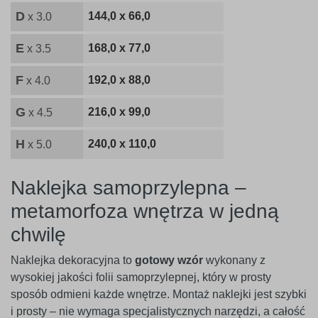
D
144,0 x 66,0
x 3.0
E
168,0 x 77,0
x 3.5
F
192,0 x 88,0
x 4.0
G
216,0 x 99,0
x 4.5
H
240,0 x 110,0
x 5.0
Naklejka samoprzylepna –
metamorfoza wnętrza w jedną
chwilę
Naklejka dekoracyjna to
gotowy wzór
wykonany z
wysokiej jakości folii samoprzylepnej, który w prosty
sposób odmieni każde wnętrze. Montaż naklejki jest szybki
i prosty – nie wymaga specjalistycznych narzędzi, a całość