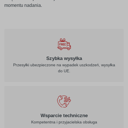
momentu nadania.
010
biały
Szybka wysyłka
Przesyłki ubezpieczone na wypadek uszkodzeń, wysyłka
do UE.
021
022
żółty
jasny żółty
026
312
Wsparcie techniczne
purpurowo-
burgund
Kompetentna i przyjacielska obsługa
czerwony