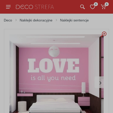
0
0
Deco
Naklejki dekoracyjne
Naklejki sentencje
›