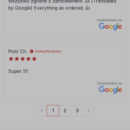
080
081
brązowy
jasny brązowy
084
086
błękitny
modrakowy-
niebieski
072
073
jasny szary
ciemny szary