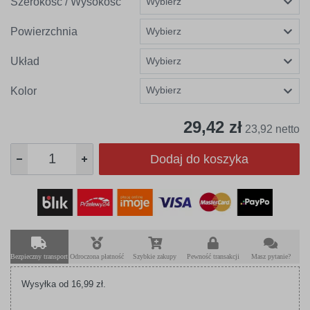
Szerokość / Wysokość
Powierzchnia
Układ
Wybierz
Kolor
29,42 zł
23,92 netto
Dodaj do koszyka
Bezpieczny transport
Odroczona płatność
Szybkie zakupy
Pewność transakcji
Masz pytanie?
Wysyłka od 16,99 zł.