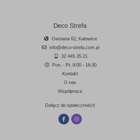
Deco Strefa
090
091
Owsiana 62, Katowice
srebrny
złoty
info@deco-strefa.com.pl
32 445 35 21
Pon. - Pt. 8:00 - 16:30
Kontakt
O nas
Współpraca
Dołącz do społeczności!