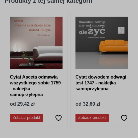
Produkty z tej samej kategorii
404
045
purpurowy
jasno różowy
050
518
granatowy
stalowy-
niebieski
Cytat Asceta odmawia
Cytat dowodem odwagi
wszystkiego sobie 1759
jest 1747 - naklejka
- naklejka
samoprzylepna
samoprzylepna
od 29,42 zł
od 32,69 zł
052
053
lazurowy
jasny niebieski
Zobacz produkt
Zobacz produkt