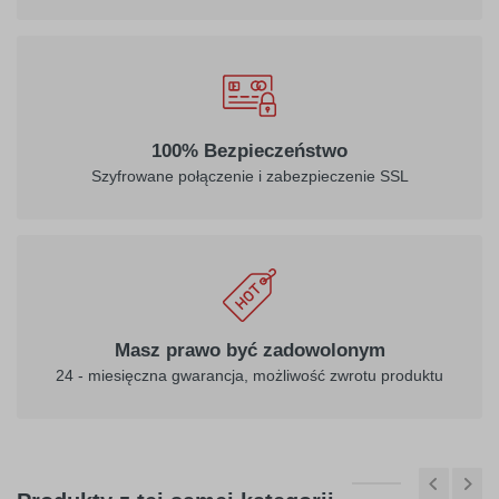
032
034
100% Bezpieczeństwo
jasny
pomarańczowy
Szyfrowane połączenie i zabezpieczenie SSL
czerwony
040
041
ciemny
różowy
Masz prawo być zadowolonym
fioletowy
24 - miesięczna gwarancja, możliwość zwrotu produktu