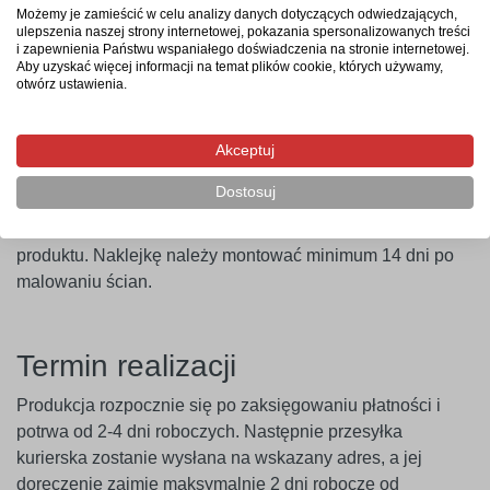
naklejkę na wybraną powierzchnię, a następnie zdjąć folię
Możemy je zamieścić w celu analizy danych dotyczących odwiedzających,
transportową – i gotowe. Aby uzyskać najlepszy efekt,
ulepszenia naszej strony internetowej, pokazania spersonalizowanych treści
i zapewnienia Państwu wspaniałego doświadczenia na stronie internetowej.
zaleca się użycie naklejki w ciągu 14 dni od zakupu.
Aby uzyskać więcej informacji na temat plików cookie, których używamy,
otwórz ustawienia.
Ważne
! Naklejki najlepiej przylegają do gładkich i
niepylących powierzchni. W przypadku ścian pokrytych
farbami o wysokiej zawartości lateksu (np. ceramicznymi,
Akceptuj
plamoodpornymi) zalecamy wcześniejsze
Dostosuj
przeprowadzenie próby przyczepności. Producent nie
ponosi odpowiedzialności za nieprawidłowe zastosowanie
produktu. Naklejkę należy montować minimum 14 dni po
malowaniu ścian.
Termin realizacji
Produkcja rozpocznie się po zaksięgowaniu płatności i
potrwa od 2-4 dni roboczych. Następnie przesyłka
kurierska zostanie wysłana na wskazany adres, a jej
doręczenie zajmie maksymalnie 2 dni robocze od