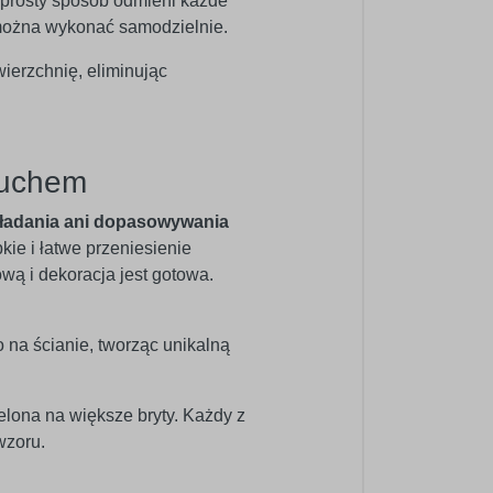
w prosty sposób odmieni każde
ć można wykonać samodzielnie.
wierzchnię, eliminując
ruchem
ładania ani dopasowywania
bkie i łatwe przeniesienie
ową i dekoracja jest gotowa.
o na ścianie, tworząc unikalną
elona na większe bryty. Każdy z
wzoru.