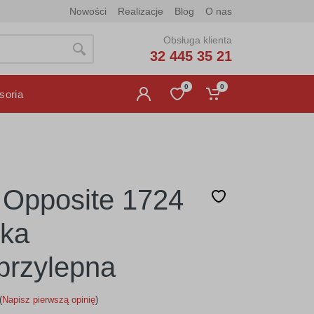
Nowości
Realizacje
Blog
O nas
Obsługa klienta
32 445 35 21
0
0
soria
 Opposite 1724
jka
rzylepna
(
Napisz pierwszą opinię
)