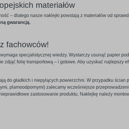
opejskich materiałów
ność – dlatego nasze naklejki powstają z materiałów od spraw
zną gwarancją.
ez fachowców!
nie wymaga specjalistycznej wiedzy. Wystarczy usunąć papier po
 zdjąć folię transportową – i gotowe. Aby uzyskać najlepszy efe
egają do gładkich i niepylących powierzchni. W przypadku ścian 
znymi, plamoodpornymi) zalecamy wcześniejsze przeprowadzeni
 nieprawidłowe zastosowanie produktu. Naklejkę należy monto