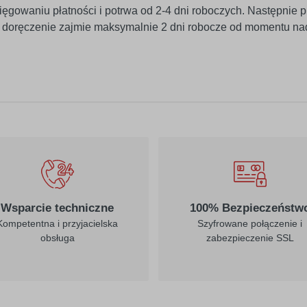
ięgowaniu płatności i potrwa od 2-4 dni roboczych. Następnie p
j doręczenie zajmie maksymalnie 2 dni robocze od momentu na
010
019
biały
ciemny żółty
022
023
jasny żółty
kremowy
Wsparcie techniczne
100% Bezpieczeństw
Kompetentna i przyjacielska
Szyfrowane połączenie i
obsługa
zabezpieczenie SSL
312
030
burgund
ciemny czerwony