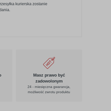
rzesyłka kurierska zostanie
dania.
020
pośredni-żółty
025
cytrynowy
o
Masz prawo być
zadowolonym
24 - miesięczna gwarancja,
możliwość zwrotu produktu
031
czerwony