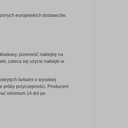
dzonych europejskich dostawców.
dkładowy, przenieść naklejkę na
kt, zaleca się użycie naklejki w
pokrytych farbami o wysokiej
e próby przyczepności. Producent
wać minimum 14 dni po