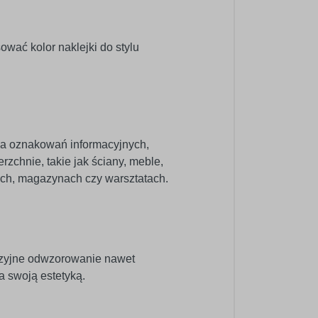
wać kolor naklejki do stylu
nia oznakowań informacyjnych,
zchnie, takie jak ściany, meble,
pach, magazynach czy warsztatach.
cyzyjne odwzorowanie nawet
a swoją estetyką.