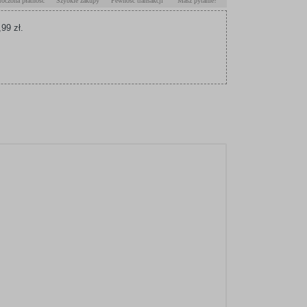
roczona płatność
Szybkie zakupy
Pewność transakcji
Masz pytanie?
99 zł.