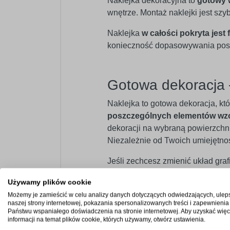
Naklejka dekoracyjna to
gotowy 
wnętrze. Montaż naklejki jest sz
Naklejka
w całości pokryta jest 
konieczność dopasowywania posz
Gotowa dekoracja 
Naklejka to gotowa dekoracja, kt
poszczególnych elementów wz
dekoracji na wybraną powierzchnię
Niezależnie od Twoich umiejętno
Jeśli zechcesz zmienić układ graf
aranżację.
Używamy plików cookie
W przypadku większych wzorów, kt
Możemy je zamieścić w celu analizy danych dotyczących odwiedzających, ulep
naszej strony internetowej, pokazania spersonalizowanych treści i zapewnienia
nich ma specjalne znaczniki, kt
Państwu wspaniałego doświadczenia na stronie internetowej. Aby uzyskać więc
informacji na temat plików cookie, których używamy, otwórz ustawienia.