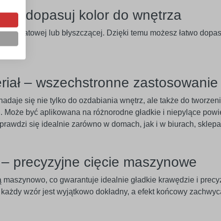
w – dopasuj kolor do wnętrza
rsji matowej lub błyszczącej. Dzięki temu możesz łatwo dopaso
eriał – wszechstronne zastosowanie
adaje się nie tylko do ozdabiania wnętrz, ale także do tworze
 Może być aplikowana na różnorodne gładkie i niepylące powier
 Sprawdzi się idealnie zarówno w domach, jak i w biurach, skle
e – precyzyjne cięcie maszynowe
ą maszynowo, co gwarantuje idealnie gładkie krawędzie i pre
u każdy wzór jest wyjątkowo dokładny, a efekt końcowy zachwyc