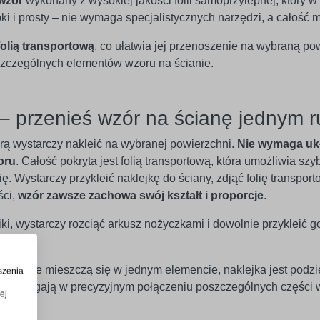
wzór
wykonany z wysokiej jakości folii samoprzylepnej, który 
ybki i prosty – nie wymaga specjalistycznych narzędzi, a całoś
folią transportową
, co ułatwia jej przenoszenie na wybraną po
czególnych elementów wzoru na ścianie.
– przenieś wzór na ścianę jednym 
órą wystarczy nakleić na wybranej powierzchni.
Nie wymaga uk
oru
. Całość pokryta jest folią transportową, która umożliwia szy
. Wystarczy przykleić naklejkę do ściany, zdjąć folię transport
ści,
wzór zawsze zachowa swój kształt i proporcje
.
iki, wystarczy rozciąć arkusz nożyczkami i dowolnie przykleić g
óre nie mieszczą się w jednym elemencie, naklejka jest podzi
szenia
óre pomagają w precyzyjnym połączeniu poszczególnych części 
ej