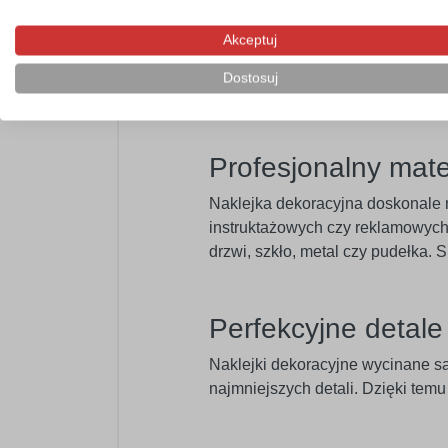
Szeroka paleta bar
Akceptuj
Oferujemy paletę
60 kolorów
w we
Dostosuj
swojego wnętrza.
Profesjonalny mat
Naklejka dekoracyjna doskonale n
instruktażowych czy reklamowych.
drzwi, szkło, metal czy pudełka.
Perfekcyjne detal
Naklejki dekoracyjne wycinane s
najmniejszych detali. Dzięki tem