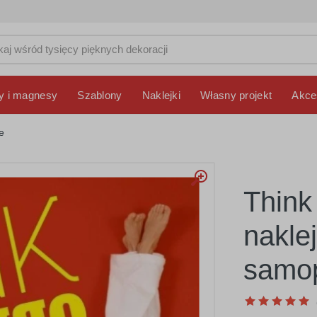
y i magnesy
Szablony
Naklejki
Własny projekt
Akce
e
Think
nakle
samop