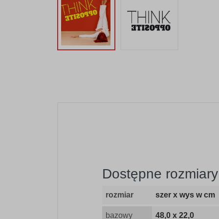
Dostępne rozmiary 
rozmiar
szer x wys w cm
bazowy
48,0 x 22,0