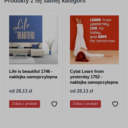
Produkty z tej samej kategorii
404
045
purpurowy
jasno różowy
050
518
granatowy
stalowy-
niebieski
Life is beautiful 1746 -
Cytat Learn from
naklejka samoprzylepna
yesterday 1752 -
naklejka samoprzylepna
od 28,13 zł
od 28,13 zł
052
053
Zobacz produkt
Zobacz produkt
lazurowy
jasny niebieski