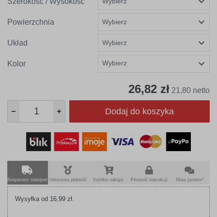
Szerokość / Wysokość
Powierzchnia
Układ
Wybierz
Kolor
26,82 zł
21,80 netto
Dodaj do koszyka
Bezpieczny transport
Odroczona płatność
Szybkie zakupy
Pewność transakcji
Masz pytanie?
Wysyłka od 16,99 zł.