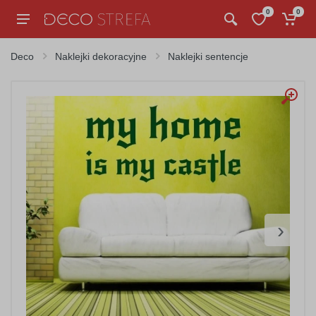
0
0
Deco
Naklejki dekoracyjne
Naklejki sentencje
›