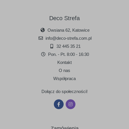
Deco Strefa
Owsiana 62, Katowice
090
091
info@deco-strefa.com.pl
srebrny
złoty
32 445 35 21
Pon. - Pt. 8:00 - 16:30
Kontakt
O nas
Współpraca
Dołącz do społeczności!
Zamówienia