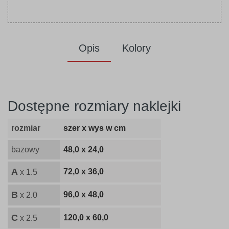
Opis
Kolory
Dostępne rozmiary naklejki
rozmiar
szer x wys w cm
bazowy
48,0 x 24,0
A
72,0 x 36,0
x 1.5
B
96,0 x 48,0
x 2.0
C
120,0 x 60,0
x 2.5