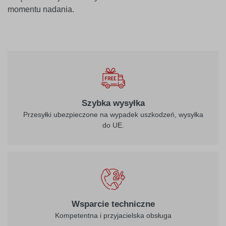
momentu nadania.
010
biały
Szybka wysyłka
Przesyłki ubezpieczone na wypadek uszkodzeń, wysyłka
do UE.
021
022
żółty
jasny żółty
026
312
Wsparcie techniczne
purpurowo-
burgund
Kompetentna i przyjacielska obsługa
czerwony