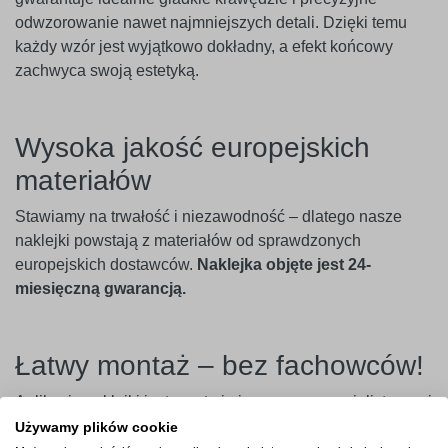
odwzorowanie nawet najmniejszych detali. Dzięki temu
każdy wzór jest wyjątkowo dokładny, a efekt końcowy
zachwyca swoją estetyką.
Wysoka jakość europejskich
materiałów
Stawiamy na trwałość i niezawodność – dlatego nasze
naklejki powstają z materiałów od sprawdzonych
europejskich dostawców.
Naklejka objęte jest 24-
miesięczną gwarancją.
Łatwy montaż – bez fachowców!
Aplikacja naklejki jest prosta i nie wymaga specjalistycznej
wiedzy. Wystarczy usunąć papier podkładowy, przenieść
Używamy plików cookie