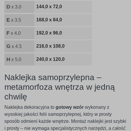
D
144,0 x 72,0
x 3.0
E
168,0 x 84,0
x 3.5
F
192,0 x 96,0
x 4.0
G
216,0 x 108,0
x 4.5
H
240,0 x 120,0
x 5.0
Naklejka samoprzylepna –
metamorfoza wnętrza w jedną
chwilę
Naklejka dekoracyjna to
gotowy wzór
wykonany z
wysokiej jakości folii samoprzylepnej, który w prosty
sposób odmieni każde wnętrze. Montaż naklejki jest szybki
i prosty – nie wymaga specjalistycznych narzędzi, a całość