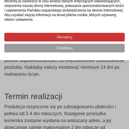
naklejkę na wybraną powierzchnię, a następnie zdjąć folię
Możemy je zamieścić w celu analizy danych dotyczących odwiedzających,
ulepszenia naszej strony internetowej, pokazania spersonalizowanych treści
transportową – i gotowe. Aby uzyskać najlepszy efekt,
i zapewnienia Państwu wspaniałego doświadczenia na stronie internetowej.
zaleca się użycie naklejki w ciągu 14 dni od zakupu.
Aby uzyskać więcej informacji na temat plików cookie, których używamy,
otwórz ustawienia.
Ważne
! Naklejki najlepiej przylegają do gładkich i
niepylących powierzchni. W przypadku ścian pokrytych
Akceptuj
farbami o wysokiej zawartości lateksu (np. ceramicznymi,
plamoodpornymi) zalecamy wcześniejsze
Dostosuj
przeprowadzenie próby przyczepności. Producent nie
ponosi odpowiedzialności za nieprawidłowe zastosowanie
produktu. Naklejkę należy montować minimum 14 dni po
malowaniu ścian.
Termin realizacji
Produkcja rozpocznie się po zaksięgowaniu płatności i
potrwa od 2-4 dni roboczych. Następnie przesyłka
kurierska zostanie wysłana na wskazany adres, a jej
doręczenie zajmie maksymalnie 2 dni robocze od