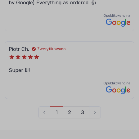
080
081
brązowy
jasny brązowy
084
086
błękitny
modrakowy-
niebieski
072
073
jasny szary
ciemny szary