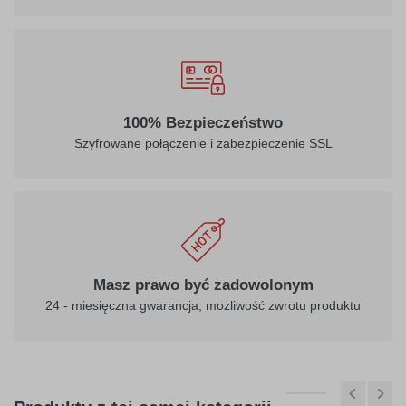
032
034
100% Bezpieczeństwo
jasny
pomarańczowy
Szyfrowane połączenie i zabezpieczenie SSL
czerwony
040
041
ciemny
różowy
Masz prawo być zadowolonym
fioletowy
24 - miesięczna gwarancja, możliwość zwrotu produktu