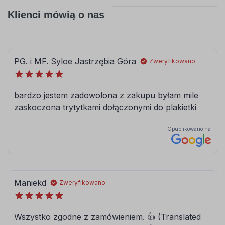
Klienci mówią o nas
056
057
pastelowy-
drogowy-
niebieski
niebieski
062
063
jasny
pastelowy
zielony
zielony
066
613
ciemny
lesny-zielony
turkusowy