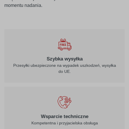
momentu nadania.
010
biały
Szybka wysyłka
Przesyłki ubezpieczone na wypadek uszkodzeń, wysyłka
do UE.
021
022
żółty
jasny żółty
026
312
Wsparcie techniczne
purpurowo-
burgund
Kompetentna i przyjacielska obsługa
czerwony