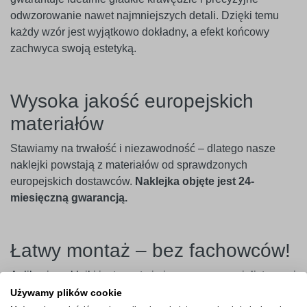
odwzorowanie nawet najmniejszych detali. Dzięki temu
każdy wzór jest wyjątkowo dokładny, a efekt końcowy
zachwyca swoją estetyką.
Wysoka jakość europejskich
materiałów
Stawiamy na trwałość i niezawodność – dlatego nasze
naklejki powstają z materiałów od sprawdzonych
europejskich dostawców.
Naklejka objęte jest 24-
miesięczną gwarancją.
Łatwy montaż – bez fachowców!
Aplikacja naklejki jest prosta i nie wymaga specjalistycznej
wiedzy. Wystarczy usunąć papier podkładowy, przenieść
Używamy plików cookie