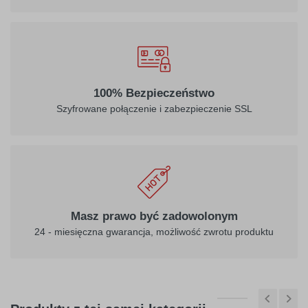
032
034
100% Bezpieczeństwo
jasny
pomarańczowy
Szyfrowane połączenie i zabezpieczenie SSL
czerwony
040
041
ciemny
różowy
Masz prawo być zadowolonym
fioletowy
24 - miesięczna gwarancja, możliwość zwrotu produktu