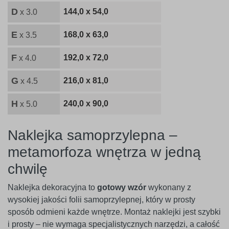
D
144,0 x 54,0
x 3.0
E
168,0 x 63,0
x 3.5
F
192,0 x 72,0
x 4.0
G
216,0 x 81,0
x 4.5
H
240,0 x 90,0
x 5.0
Naklejka samoprzylepna –
metamorfoza wnętrza w jedną
chwilę
Naklejka dekoracyjna to
gotowy wzór
wykonany z
wysokiej jakości folii samoprzylepnej, który w prosty
sposób odmieni każde wnętrze. Montaż naklejki jest szybki
i prosty – nie wymaga specjalistycznych narzędzi, a całość