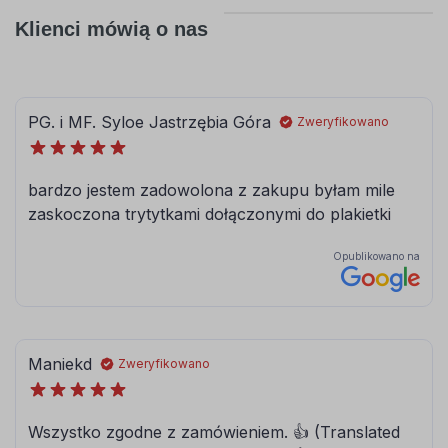
Klienci mówią o nas
056
057
pastelowy-
drogowy-
niebieski
niebieski
062
063
jasny
pastelowy
zielony
zielony
066
613
ciemny
lesny-zielony
turkusowy