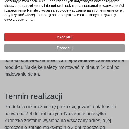
naklejkę na wybraną powierzchnię, a następnie zdjąć folię
Możemy je zamieścić w celu analizy danych dotyczących odwiedzających,
ulepszenia naszej strony internetowej, pokazania spersonalizowanych treści
transportową – i gotowe. Aby uzyskać najlepszy efekt,
i zapewnienia Państwu wspaniałego doświadczenia na stronie internetowej.
zaleca się użycie naklejki w ciągu 14 dni od zakupu.
Aby uzyskać więcej informacji na temat plików cookie, których używamy,
otwórz ustawienia.
Ważne
! Naklejki najlepiej przylegają do gładkich i
niepylących powierzchni. W przypadku ścian pokrytych
Akceptuj
farbami o wysokiej zawartości lateksu (np. ceramicznymi,
plamoodpornymi) zalecamy wcześniejsze
Dostosuj
przeprowadzenie próby przyczepności. Producent nie
ponosi odpowiedzialności za nieprawidłowe zastosowanie
produktu. Naklejkę należy montować minimum 14 dni po
malowaniu ścian.
Termin realizacji
Produkcja rozpocznie się po zaksięgowaniu płatności i
potrwa od 2-4 dni roboczych. Następnie przesyłka
kurierska zostanie wysłana na wskazany adres, a jej
doręczenie zajmie maksymalnie 2 dni robocze od