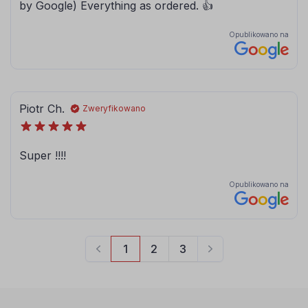
080
081
brązowy
jasny brązowy
084
086
błękitny
modrakowy-
niebieski
072
073
jasny szary
ciemny szary