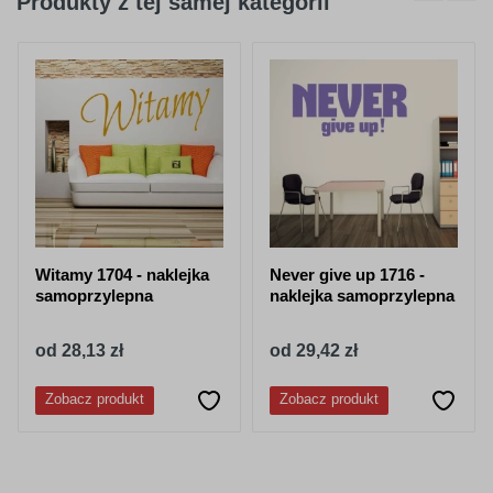
Produkty z tej samej kategorii
404
045
purpurowy
jasno różowy
050
518
granatowy
stalowy-
niebieski
Witamy 1704 - naklejka
Never give up 1716 -
samoprzylepna
naklejka samoprzylepna
od 28,13 zł
od 29,42 zł
052
053
Zobacz produkt
Zobacz produkt
lazurowy
jasny niebieski