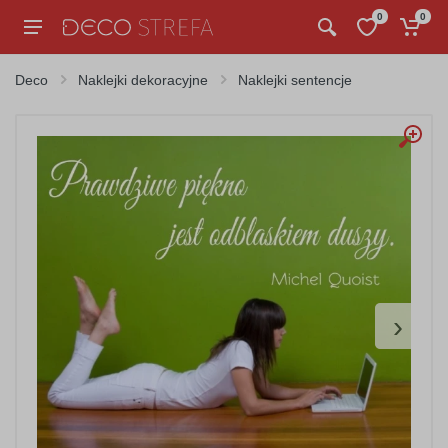
0
0
Deco
Naklejki dekoracyjne
Naklejki sentencje
›