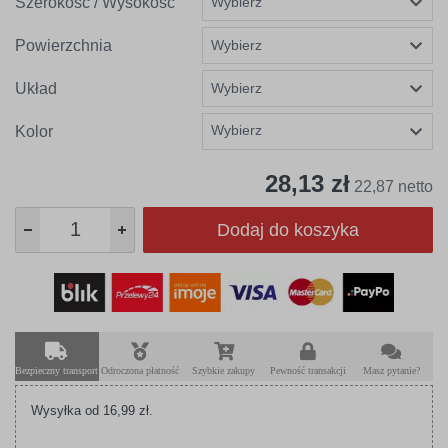
Szerokość / Wysokość
Powierzchnia
Układ
Wybierz
Kolor
28,13 zł
22,87 netto
Dodaj do koszyka
Bezpieczny transport
Odroczona płatność
Szybkie zakupy
Pewność transakcji
Masz pytanie?
Wysyłka od 16,99 zł.