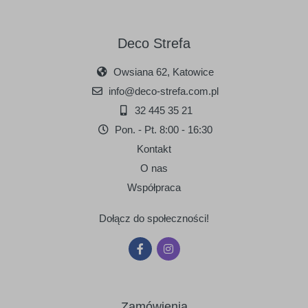
Deco Strefa
Owsiana 62, Katowice
090
091
info@deco-strefa.com.pl
srebrny
złoty
32 445 35 21
Pon. - Pt. 8:00 - 16:30
Kontakt
O nas
Współpraca
Dołącz do społeczności!
Zamówienia