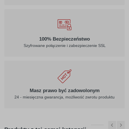
032
034
100% Bezpieczeństwo
jasny
pomarańczowy
Szyfrowane połączenie i zabezpieczenie SSL
czerwony
040
041
ciemny
różowy
Masz prawo być zadowolonym
fioletowy
24 - miesięczna gwarancja, możliwość zwrotu produktu