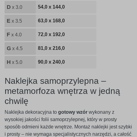
D
54,0 x 144,0
x 3.0
E
63,0 x 168,0
x 3.5
F
72,0 x 192,0
x 4.0
G
81,0 x 216,0
x 4.5
H
90,0 x 240,0
x 5.0
Naklejka samoprzylepna –
metamorfoza wnętrza w jedną
chwilę
Naklejka dekoracyjna to
gotowy wzór
wykonany z
wysokiej jakości folii samoprzylepnej, który w prosty
sposób odmieni każde wnętrze. Montaż naklejki jest szybki
i prosty – nie wymaga specjalistycznych narzędzi, a całość