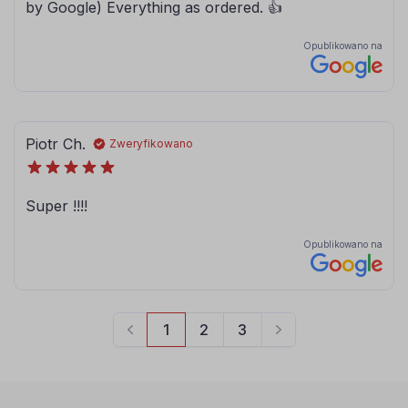
080
081
brązowy
jasny brązowy
084
086
błękitny
modrakowy-
niebieski
072
073
jasny szary
ciemny szary