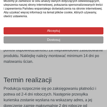
naklejkę na wybraną powierzchnię, a następnie zdjąć folię
Możemy je zamieścić w celu analizy danych dotyczących odwiedzających,
ulepszenia naszej strony internetowej, pokazania spersonalizowanych treści
transportową – i gotowe. Aby uzyskać najlepszy efekt,
i zapewnienia Państwu wspaniałego doświadczenia na stronie internetowej.
zaleca się użycie naklejki w ciągu 14 dni od zakupu.
Aby uzyskać więcej informacji na temat plików cookie, których używamy,
otwórz ustawienia.
Ważne
! Naklejki najlepiej przylegają do gładkich i
niepylących powierzchni. W przypadku ścian pokrytych
Akceptuj
farbami o wysokiej zawartości lateksu (np. ceramicznymi,
plamoodpornymi) zalecamy wcześniejsze
Dostosuj
przeprowadzenie próby przyczepności. Producent nie
ponosi odpowiedzialności za nieprawidłowe zastosowanie
produktu. Naklejkę należy montować minimum 14 dni po
malowaniu ścian.
Termin realizacji
Produkcja rozpocznie się po zaksięgowaniu płatności i
potrwa od 2-4 dni roboczych. Następnie przesyłka
kurierska zostanie wysłana na wskazany adres, a jej
doręczenie zajmie maksymalnie 2 dni robocze od