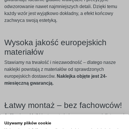
odwzorowanie nawet najmniejszych detali. Dzięki temu
każdy wzór jest wyjątkowo dokładny, a efekt końcowy
zachwyca swoją estetyką.
Wysoka jakość europejskich
materiałów
Stawiamy na trwałość i niezawodność – dlatego nasze
naklejki powstają z materiałów od sprawdzonych
europejskich dostawców.
Naklejka objęte jest 24-
miesięczną gwarancją.
Łatwy montaż – bez fachowców!
Aplikacja naklejki jest prosta i nie wymaga specjalistycznej
wiedzy. Wystarczy usunąć papier podkładowy, przenieść
Używamy plików cookie