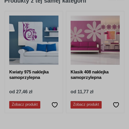
Produkty z tej samej kategorii
404
045
purpurowy
jasno różowy
050
518
granatowy
stalowy-
niebieski
Kwiaty 975 naklejka
Klasik 408 naklejka
samoprzylepna
samoprzylepna
od 27,46 zł
od 11,77 zł
052
053
Zobacz produkt
Zobacz produkt
lazurowy
jasny niebieski