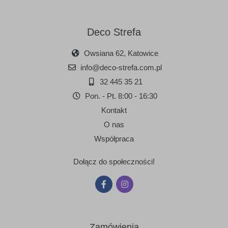
Deco Strefa
Owsiana 62, Katowice
090
091
info@deco-strefa.com.pl
srebrny
złoty
32 445 35 21
Pon. - Pt. 8:00 - 16:30
Kontakt
O nas
Współpraca
Dołącz do społeczności!
Zamówienia