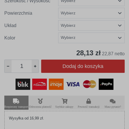
Szerokość / Wysokość
Powierzchnia
Układ
Wybierz
Kolor
28,13 zł
22,87 netto
Dodaj do koszyka
Bezpieczny transport
Odroczona płatność
Szybkie zakupy
Pewność transakcji
Masz pytanie?
Wysyłka od 16,99 zł.