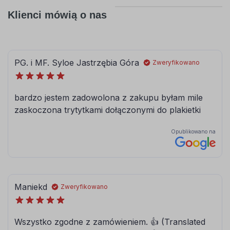
Klienci mówią o nas
056
057
pastelowy-
drogowy-
niebieski
niebieski
062
063
jasny
pastelowy
zielony
zielony
066
613
ciemny
lesny-zielony
turkusowy