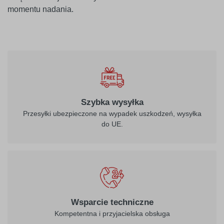
momentu nadania.
010
biały
Szybka wysyłka
Przesyłki ubezpieczone na wypadek uszkodzeń, wysyłka
do UE.
021
022
żółty
jasny żółty
026
312
Wsparcie techniczne
purpurowo-
burgund
Kompetentna i przyjacielska obsługa
czerwony