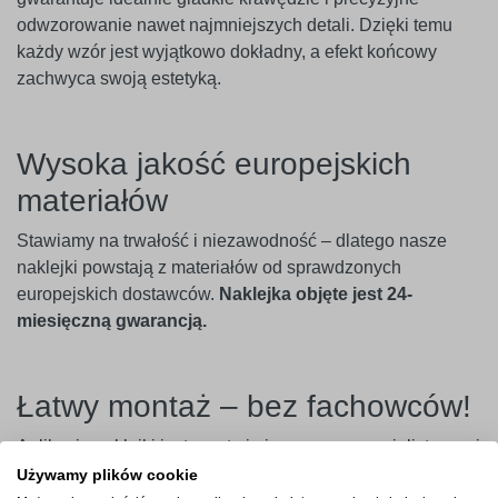
odwzorowanie nawet najmniejszych detali. Dzięki temu
każdy wzór jest wyjątkowo dokładny, a efekt końcowy
zachwyca swoją estetyką.
Wysoka jakość europejskich
materiałów
Stawiamy na trwałość i niezawodność – dlatego nasze
naklejki powstają z materiałów od sprawdzonych
europejskich dostawców.
Naklejka objęte jest 24-
miesięczną gwarancją.
Łatwy montaż – bez fachowców!
Aplikacja naklejki jest prosta i nie wymaga specjalistycznej
wiedzy. Wystarczy usunąć papier podkładowy, przenieść
Używamy plików cookie