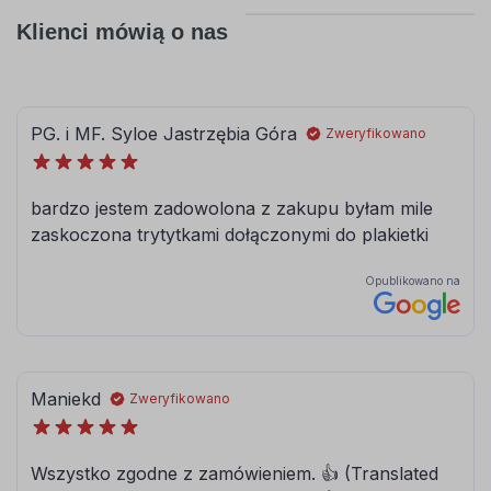
Klienci mówią o nas
056
057
pastelowy-
drogowy-
niebieski
niebieski
062
063
jasny
pastelowy
zielony
zielony
066
613
ciemny
lesny-zielony
turkusowy