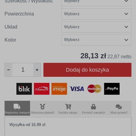
Szerokość / Wysokość
Powierzchnia
Układ
Wybierz
Kolor
28,13 zł
22,87 netto
Dodaj do koszyka
Bezpieczny transport
Odroczona płatność
Szybkie zakupy
Pewność transakcji
Masz pytanie?
Wysyłka od 16,99 zł.