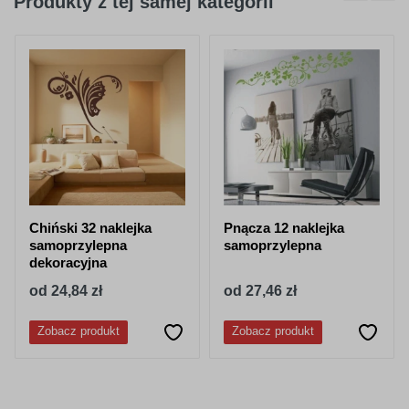
Produkty z tej samej kategorii
404
045
purpurowy
jasno różowy
050
518
granatowy
stalowy-
niebieski
Chiński 32 naklejka
Pnącza 12 naklejka
samoprzylepna
samoprzylepna
dekoracyjna
od 24,84 zł
od 27,46 zł
052
053
Zobacz produkt
Zobacz produkt
lazurowy
jasny niebieski