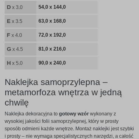
D
54,0 x 144,0
x 3.0
E
63,0 x 168,0
x 3.5
F
72,0 x 192,0
x 4.0
G
81,0 x 216,0
x 4.5
H
90,0 x 240,0
x 5.0
Naklejka samoprzylepna –
metamorfoza wnętrza w jedną
chwilę
Naklejka dekoracyjna to
gotowy wzór
wykonany z
wysokiej jakości folii samoprzylepnej, który w prosty
sposób odmieni każde wnętrze. Montaż naklejki jest szybki
i prosty – nie wymaga specjalistycznych narzędzi, a całość