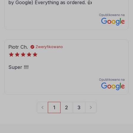
080
081
brązowy
jasny brązowy
084
086
błękitny
modrakowy-
niebieski
072
073
jasny szary
ciemny szary