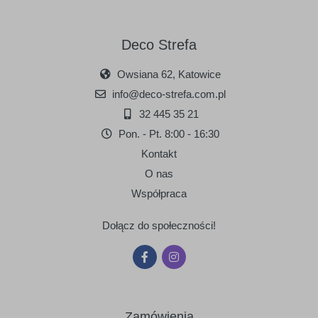
Deco Strefa
Owsiana 62, Katowice
090
091
info@deco-strefa.com.pl
srebrny
złoty
32 445 35 21
Pon. - Pt. 8:00 - 16:30
Kontakt
O nas
Współpraca
Dołącz do społeczności!
Zamówienia