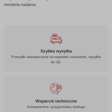
momentu nadania.
010
biały
Szybka wysyłka
Przesyłki ubezpieczone na wypadek uszkodzeń, wysyłka
do UE.
021
022
żółty
jasny żółty
026
312
Wsparcie techniczne
purpurowo-
burgund
Kompetentna i przyjacielska obsługa
czerwony