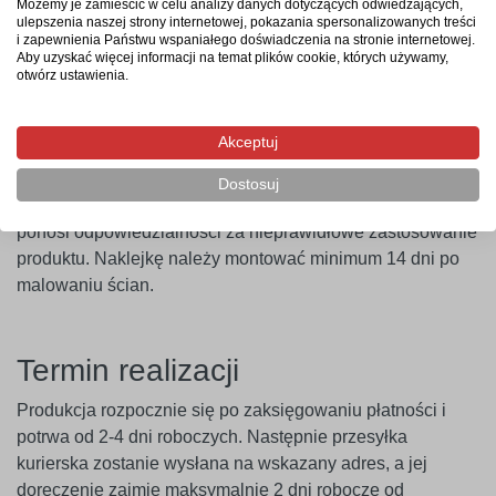
naklejkę na wybraną powierzchnię, a następnie zdjąć folię
Możemy je zamieścić w celu analizy danych dotyczących odwiedzających,
ulepszenia naszej strony internetowej, pokazania spersonalizowanych treści
transportową – i gotowe. Aby uzyskać najlepszy efekt,
i zapewnienia Państwu wspaniałego doświadczenia na stronie internetowej.
zaleca się użycie naklejki w ciągu 14 dni od zakupu.
Aby uzyskać więcej informacji na temat plików cookie, których używamy,
otwórz ustawienia.
Ważne
! Naklejki najlepiej przylegają do gładkich i
niepylących powierzchni. W przypadku ścian pokrytych
Akceptuj
farbami o wysokiej zawartości lateksu (np. ceramicznymi,
plamoodpornymi) zalecamy wcześniejsze
Dostosuj
przeprowadzenie próby przyczepności. Producent nie
ponosi odpowiedzialności za nieprawidłowe zastosowanie
produktu. Naklejkę należy montować minimum 14 dni po
malowaniu ścian.
Termin realizacji
Produkcja rozpocznie się po zaksięgowaniu płatności i
potrwa od 2-4 dni roboczych. Następnie przesyłka
kurierska zostanie wysłana na wskazany adres, a jej
doręczenie zajmie maksymalnie 2 dni robocze od