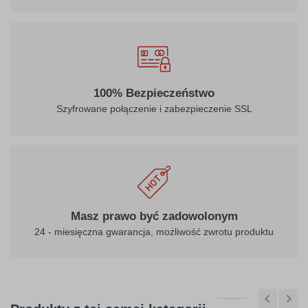
032
034
100% Bezpieczeństwo
jasny
pomarańczowy
Szyfrowane połączenie i zabezpieczenie SSL
czerwony
040
041
ciemny
różowy
Masz prawo być zadowolonym
fioletowy
24 - miesięczna gwarancja, możliwość zwrotu produktu