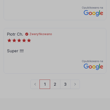
080
081
brązowy
jasny brązowy
084
086
błękitny
modrakowy-
niebieski
072
073
jasny szary
ciemny szary