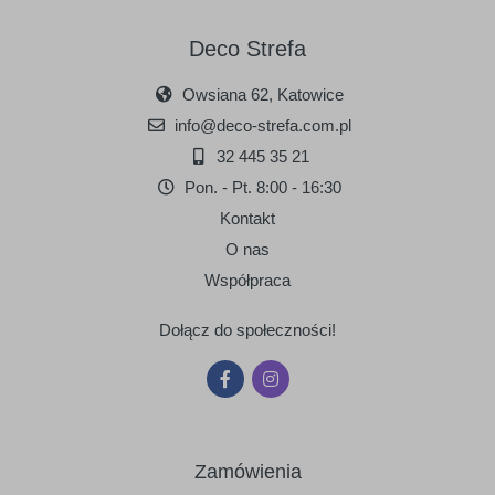
Deco Strefa
Owsiana 62, Katowice
info@deco-strefa.com.pl
090
091
srebrny
złoty
32 445 35 21
Pon. - Pt. 8:00 - 16:30
Kontakt
O nas
Współpraca
Dołącz do społeczności!
Zamówienia