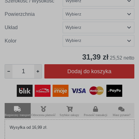
Szerokość / Wysokość
Powierzchnia
Układ
Wybierz
Kolor
31,39 zł
25,52 netto
Dodaj do koszyka
Bezpieczny transport
Odroczona płatność
Szybkie zakupy
Pewność transakcji
Masz pytanie?
Wysyłka od 16,99 zł.