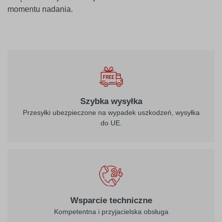
momentu nadania.
010
biały
Szybka wysyłka
Przesyłki ubezpieczone na wypadek uszkodzeń, wysyłka
do UE.
021
022
żółty
jasny żółty
026
312
Wsparcie techniczne
purpurowo-
burgund
Kompetentna i przyjacielska obsługa
czerwony