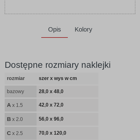
Opis
Kolory
Dostępne rozmiary naklejki
rozmiar
szer x wys w cm
bazowy
28,0 x 48,0
A
42,0 x 72,0
x 1.5
B
56,0 x 96,0
x 2.0
C
70,0 x 120,0
x 2.5