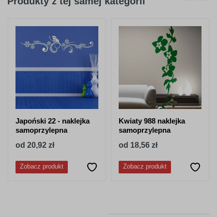
Produkty z tej samej kategorii
404
045
purpurowy
jasno różowy
050
518
granatowy
stalowy-
niebieski
Japoński 22 - naklejka
Kwiaty 988 naklejka
samoprzylepna
samoprzylepna
od 20,92 zł
od 18,56 zł
Zobacz produkt
Zobacz produkt
052
053
lazurowy
jasny niebieski