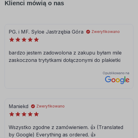
Klienci mówią o nas
056
057
pastelowy-
drogowy-
niebieski
niebieski
062
063
jasny
pastelowy
zielony
zielony
066
613
ciemny
lesny-zielony
turkusowy