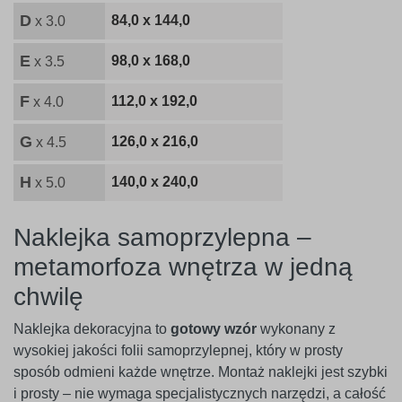
D
84,0 x 144,0
x 3.0
E
98,0 x 168,0
x 3.5
F
112,0 x 192,0
x 4.0
G
126,0 x 216,0
x 4.5
H
140,0 x 240,0
x 5.0
Naklejka samoprzylepna –
metamorfoza wnętrza w jedną
chwilę
Naklejka dekoracyjna to
gotowy wzór
wykonany z
wysokiej jakości folii samoprzylepnej, który w prosty
sposób odmieni każde wnętrze. Montaż naklejki jest szybki
i prosty – nie wymaga specjalistycznych narzędzi, a całość