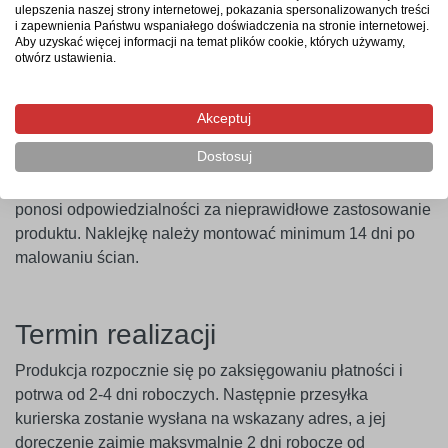
naklejkę na wybraną powierzchnię, a następnie zdjąć folię
ulepszenia naszej strony internetowej, pokazania spersonalizowanych treści
transportową – i gotowe. Aby uzyskać najlepszy efekt,
i zapewnienia Państwu wspaniałego doświadczenia na stronie internetowej.
Aby uzyskać więcej informacji na temat plików cookie, których używamy,
zaleca się użycie naklejki w ciągu 14 dni od zakupu.
otwórz ustawienia.
Ważne
! Naklejki najlepiej przylegają do gładkich i
niepylących powierzchni. W przypadku ścian pokrytych
Akceptuj
farbami o wysokiej zawartości lateksu (np. ceramicznymi,
Dostosuj
plamoodpornymi) zalecamy wcześniejsze
przeprowadzenie próby przyczepności. Producent nie
ponosi odpowiedzialności za nieprawidłowe zastosowanie
produktu. Naklejkę należy montować minimum 14 dni po
malowaniu ścian.
Termin realizacji
Produkcja rozpocznie się po zaksięgowaniu płatności i
potrwa od 2-4 dni roboczych. Następnie przesyłka
kurierska zostanie wysłana na wskazany adres, a jej
doręczenie zajmie maksymalnie 2 dni robocze od