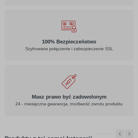
032
034
100% Bezpieczeństwo
jasny
pomarańczowy
Szyfrowane połączenie i zabezpieczenie SSL
czerwony
040
041
ciemny
różowy
Masz prawo być zadowolonym
fioletowy
24 - miesięczna gwarancja, możliwość zwrotu produktu