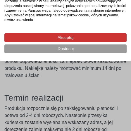
naklejkę na wybraną powierzchnię, a następnie zdjąć folię
Możemy je zamieścić w celu analizy danych dotyczących odwiedzających,
ulepszenia naszej strony internetowej, pokazania spersonalizowanych treści
transportową – i gotowe. Aby uzyskać najlepszy efekt,
i zapewnienia Państwu wspaniałego doświadczenia na stronie internetowej.
zaleca się użycie naklejki w ciągu 14 dni od zakupu.
Aby uzyskać więcej informacji na temat plików cookie, których używamy,
otwórz ustawienia.
Ważne
! Naklejki najlepiej przylegają do gładkich i
niepylących powierzchni. W przypadku ścian pokrytych
Akceptuj
farbami o wysokiej zawartości lateksu (np. ceramicznymi,
plamoodpornymi) zalecamy wcześniejsze
Dostosuj
przeprowadzenie próby przyczepności. Producent nie
ponosi odpowiedzialności za nieprawidłowe zastosowanie
produktu. Naklejkę należy montować minimum 14 dni po
malowaniu ścian.
Termin realizacji
Produkcja rozpocznie się po zaksięgowaniu płatności i
potrwa od 2-4 dni roboczych. Następnie przesyłka
kurierska zostanie wysłana na wskazany adres, a jej
doręczenie zajmie maksymalnie 2 dni robocze od