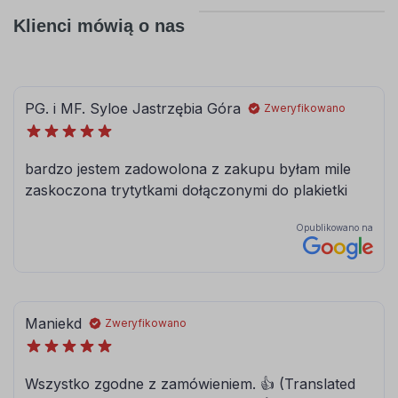
Klienci mówią o nas
056
057
pastelowy-
drogowy-
niebieski
niebieski
062
063
jasny
pastelowy
zielony
zielony
066
613
ciemny
lesny-zielony
turkusowy