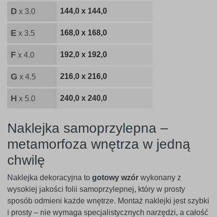
D
144,0 x 144,0
x 3.0
E
168,0 x 168,0
x 3.5
F
192,0 x 192,0
x 4.0
G
216,0 x 216,0
x 4.5
H
240,0 x 240,0
x 5.0
Naklejka samoprzylepna –
metamorfoza wnętrza w jedną
chwilę
Naklejka dekoracyjna to
gotowy wzór
wykonany z
wysokiej jakości folii samoprzylepnej, który w prosty
sposób odmieni każde wnętrze. Montaż naklejki jest szybki
i prosty – nie wymaga specjalistycznych narzędzi, a całość