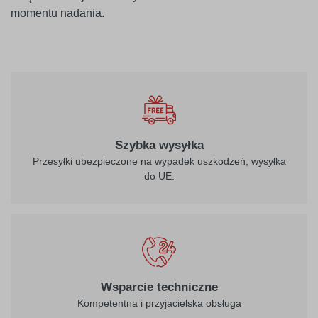
momentu nadania.
010
biały
Szybka wysyłka
Przesyłki ubezpieczone na wypadek uszkodzeń, wysyłka
do UE.
021
022
żółty
jasny żółty
026
312
Wsparcie techniczne
purpurowo-
burgund
Kompetentna i przyjacielska obsługa
czerwony