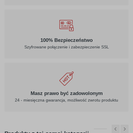
032
034
100% Bezpieczeństwo
jasny
pomarańczowy
Szyfrowane połączenie i zabezpieczenie SSL
czerwony
040
041
ciemny
różowy
Masz prawo być zadowolonym
fioletowy
24 - miesięczna gwarancja, możliwość zwrotu produktu