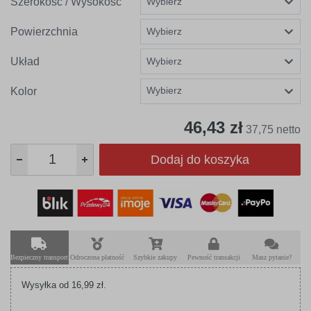
Szerokość / Wysokość
Powierzchnia
Układ
Wybierz
Kolor
46,43 zł
37,75 netto
Dodaj do koszyka
Bezpieczny transport
Odroczona płatność
Szybkie zakupy
Pewność transakcji
Masz pytanie?
Wysyłka od 16,99 zł.