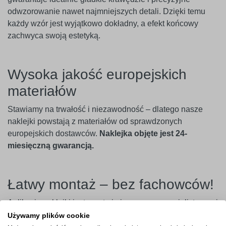
odwzorowanie nawet najmniejszych detali. Dzięki temu
każdy wzór jest wyjątkowo dokładny, a efekt końcowy
zachwyca swoją estetyką.
Wysoka jakość europejskich
materiałów
Stawiamy na trwałość i niezawodność – dlatego nasze
naklejki powstają z materiałów od sprawdzonych
europejskich dostawców.
Naklejka objęte jest 24-
miesięczną gwarancją.
Łatwy montaż – bez fachowców!
Aplikacja naklejki jest prosta i nie wymaga specjalistycznej
wiedzy. Wystarczy usunąć papier podkładowy, przenieść
Używamy plików cookie