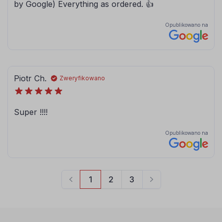
080
081
brązowy
jasny brązowy
084
086
błękitny
modrakowy-
niebieski
072
073
jasny szary
ciemny szary