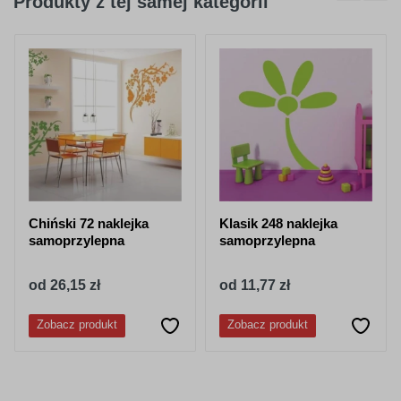
Produkty z tej samej kategorii
404
045
purpurowy
jasno różowy
050
518
granatowy
stalowy-
niebieski
Chiński 72 naklejka
Klasik 248 naklejka
samoprzylepna
samoprzylepna
od 26,15 zł
od 11,77 zł
052
053
Zobacz produkt
Zobacz produkt
lazurowy
jasny niebieski