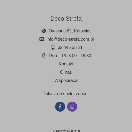
Deco Strefa
Owsiana 62, Katowice
090
091
info@deco-strefa.com.pl
srebrny
złoty
32 445 35 21
Pon. - Pt. 8:00 - 16:30
Kontakt
O nas
Współpraca
Dołącz do społeczności!
Zamówienia