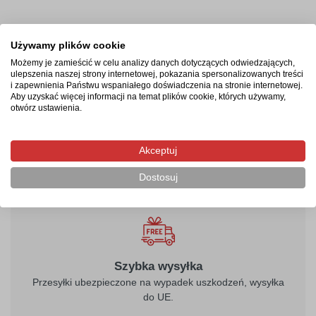
Termin realizacji
Używamy plików cookie
Możemy je zamieścić w celu analizy danych dotyczących odwiedzających,
Produkcja rozpocznie się po zaksięgowaniu płatności i
ulepszenia naszej strony internetowej, pokazania spersonalizowanych treści
potrwa od 2-4 dni roboczych. Następnie przesyłka
i zapewnienia Państwu wspaniałego doświadczenia na stronie internetowej.
Aby uzyskać więcej informacji na temat plików cookie, których używamy,
kurierska zostanie wysłana na wskazany adres, a jej
otwórz ustawienia.
doręczenie zajmie maksymalnie 2 dni robocze od
momentu nadania.
Akceptuj
Dostosuj
Szybka wysyłka
Przesyłki ubezpieczone na wypadek uszkodzeń, wysyłka
do UE.