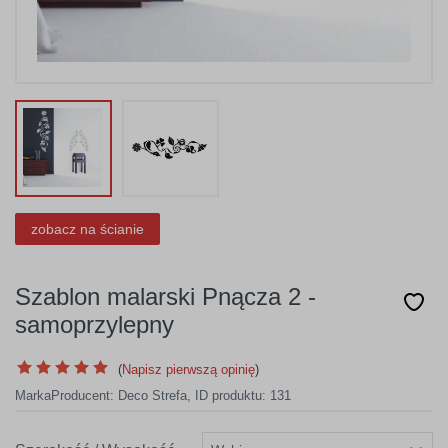
zobacz na ścianie
Szablon malarski Pnącza 2 -
samoprzylepny
(
Napisz pierwszą opinię
)
Marka
Producent:
Deco Strefa
,
ID produktu: 131