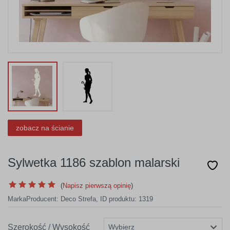
zobacz na ścianie
Sylwetka 1186 szablon malarski
(
Napisz pierwszą opinię
)
Marka
Producent:
Deco Strefa
,
ID produktu: 1319
Szerokość / Wysokość