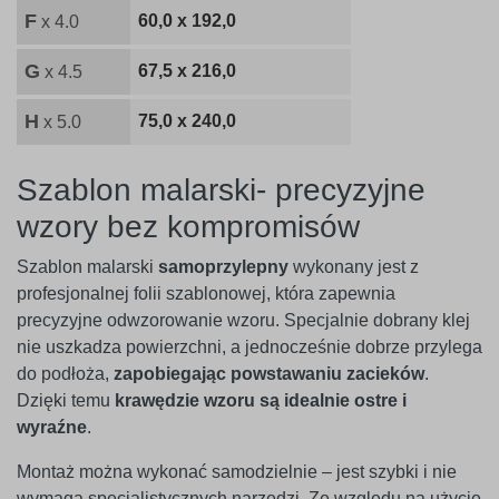
F
60,0 x 192,0
x 4.0
G
67,5 x 216,0
x 4.5
H
75,0 x 240,0
x 5.0
Szablon malarski- precyzyjne
wzory bez kompromisów
Szablon malarski
samoprzylepny
wykonany jest z
profesjonalnej folii szablonowej, która zapewnia
precyzyjne odwzorowanie wzoru. Specjalnie dobrany klej
nie uszkadza powierzchni, a jednocześnie dobrze przylega
do podłoża,
zapobiegając powstawaniu zacieków
.
Dzięki temu
krawędzie wzoru są idealnie ostre i
wyraźne
.
Montaż można wykonać samodzielnie – jest szybki i nie
wymaga specjalistycznych narzędzi. Ze względu na użycie