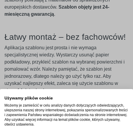
europejskich dostawców.
Szablon objęty jest 24-
miesięczną gwarancją
.
Łatwy montaż – bez fachowców!
Aplikacja szablonu jest prosta i nie wymaga
specjalistycznej wiedzy. Wystarczy usunąć papier
podkładowy, przykleić szablon na wybranej powierzchni i
pomalować wzór. Należy pamiętać, że szablon jest
jednorazowy, dlatego należy go użyć tylko raz. Aby
uzyskać najlepszy efekt, zaleca się użycie szablonu w
ciągu 14 dni od zakupu.
Używamy plików cookie
Ważne
! Szablony najlepiej przylegają do gładkich i
Możemy je zamieścić w celu analizy danych dotyczących odwiedzających,
niepylących powierzchni. W przypadku ścian pokrytych
ulepszenia naszej strony internetowej, pokazania spersonalizowanych treści
i zapewnienia Państwu wspaniałego doświadczenia na stronie internetowej.
farbami o wysokiej zawartości lateksu (np. ceramicznymi,
Aby uzyskać więcej informacji na temat plików cookie, których używamy,
plamoodpornymi) zalecamy wcześniejsze
otwórz ustawienia.
przeprowadzenie próby przyczepności. Producent nie