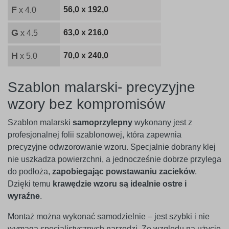
F
56,0 x 192,0
x 4.0
G
63,0 x 216,0
x 4.5
H
70,0 x 240,0
x 5.0
Szablon malarski- precyzyjne
wzory bez kompromisów
Szablon malarski
samoprzylepny
wykonany jest z
profesjonalnej folii szablonowej, która zapewnia
precyzyjne odwzorowanie wzoru. Specjalnie dobrany klej
nie uszkadza powierzchni, a jednocześnie dobrze przylega
do podłoża,
zapobiegając powstawaniu zacieków
.
Dzięki temu
krawędzie wzoru są idealnie ostre i
wyraźne
.
Montaż można wykonać samodzielnie – jest szybki i nie
wymaga specjalistycznych narzędzi. Ze względu na użycie