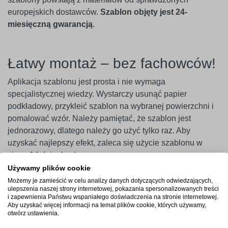
europejskich dostawców.
Szablon objęty jest 24-
miesięczną gwarancją
.
Łatwy montaż – bez fachowców!
Aplikacja szablonu jest prosta i nie wymaga
specjalistycznej wiedzy. Wystarczy usunąć papier
podkładowy, przykleić szablon na wybranej powierzchni i
pomalować wzór. Należy pamiętać, że szablon jest
jednorazowy, dlatego należy go użyć tylko raz. Aby
uzyskać najlepszy efekt, zaleca się użycie szablonu w
ciągu 14 dni od zakupu.
Używamy plików cookie
Ważne
! Szablony najlepiej przylegają do gładkich i
Możemy je zamieścić w celu analizy danych dotyczących odwiedzających,
niepylących powierzchni. W przypadku ścian pokrytych
ulepszenia naszej strony internetowej, pokazania spersonalizowanych treści
i zapewnienia Państwu wspaniałego doświadczenia na stronie internetowej.
farbami o wysokiej zawartości lateksu (np. ceramicznymi,
Aby uzyskać więcej informacji na temat plików cookie, których używamy,
plamoodpornymi) zalecamy wcześniejsze
otwórz ustawienia.
przeprowadzenie próby przyczepności. Producent nie