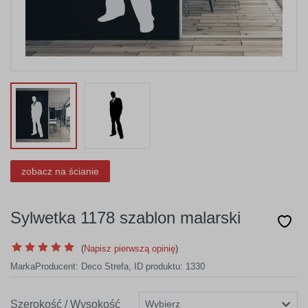
zobacz na ścianie
Sylwetka 1178 szablon malarski
(
Napisz pierwszą opinię
)
Marka
Producent:
Deco Strefa
,
ID produktu: 1330
Szerokość / Wysokość