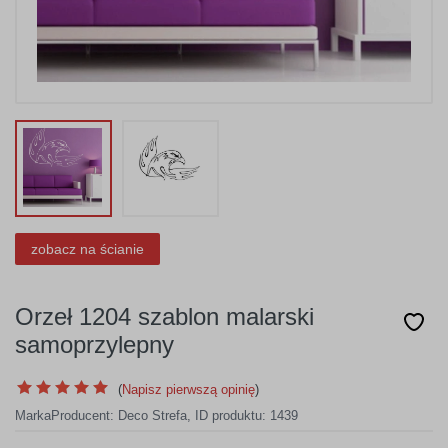
zobacz na ścianie
Orzeł 1204 szablon malarski
samoprzylepny
(
Napisz pierwszą opinię
)
Marka
Producent:
Deco Strefa
,
ID produktu: 1439