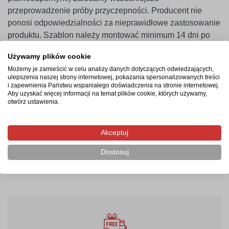
przeprowadzenie próby przyczepności. Producent nie
ponosi odpowiedzialności za nieprawidłowe zastosowanie
produktu. Szablon należy montować minimum 14 dni po
malowaniu ścian.
Używamy plików cookie
Możemy je zamieścić w celu analizy danych dotyczących odwiedzających,
ulepszenia naszej strony internetowej, pokazania spersonalizowanych treści
Termin realizacji
i zapewnienia Państwu wspaniałego doświadczenia na stronie internetowej.
Aby uzyskać więcej informacji na temat plików cookie, których używamy,
otwórz ustawienia.
Produkcja rozpocznie się po zaksięgowaniu płatności i
potrwa od 2-4 dni roboczych. Następnie przesyłka
kurierska zostanie wysłana na wskazany adres, a jej
Akceptuj
doręczenie zajmie maksymalnie 2 dni robocze od
Dostosuj
momentu nadania.