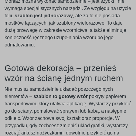
Montaż można wykonać samodzielnie – jest szybki i nie
wymaga specjalistycznych narzędzi. Ze względu na użycie
folii,
szablon jest jednorazowy
, ale za to nie posiada
mostków łączących, jak szablony wielorazowe. To daje
dużą przewagę w zakresie wzornictwa, a także eliminuje
konieczność ręcznego uzupełniania wzoru po jego
odmalowaniu.
Gotowa dekoracja – przenieś
wzór na ścianę jednym ruchem
Nie musisz samodzielnie układać poszczególnych
elementów –
szablon to gotowy wzór
pokryty papierem
transportowym, który ułatwia aplikację. Wystarczy przykleić
go do ściany, pomalować sprayem lub farbą, a następnie
odkleić. Wzór zachowa swój kształt oraz proporcje. W
przypadku, gdy zechcesz zmienić układ grafiki, wystarczy
rozciąć arkusz nożyczkami i dowolnie przykleić go na