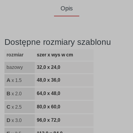
Opis
Dostępne rozmiary szablonu
rozmiar
szer x wys w cm
bazowy
32,0 x 24,0
A
48,0 x 36,0
x 1.5
B
64,0 x 48,0
x 2.0
C
80,0 x 60,0
x 2.5
D
96,0 x 72,0
x 3.0