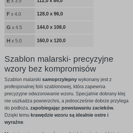
E
112,0 x 84,0
x 3.5
F
128,0 x 96,0
x 4.0
G
144,0 x 108,0
x 4.5
H
160,0 x 120,0
x 5.0
Szablon malarski- precyzyjne
wzory bez kompromisów
Szablon malarski
samoprzylepny
wykonany jest z
profesjonalnej folii szablonowej, która zapewnia
precyzyjne odwzorowanie wzoru. Specjalnie dobrany klej
nie uszkadza powierzchni, a jednocześnie dobrze przylega
do podłoża,
zapobiegając powstawaniu zacieków
.
Dzięki temu
krawędzie wzoru są idealnie ostre i
wyraźne
.