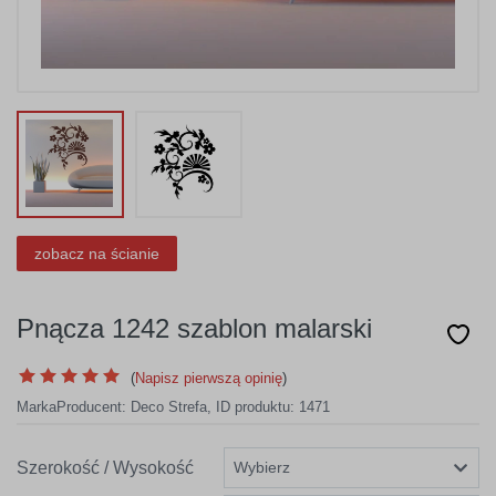
zobacz na ścianie
Pnącza 1242 szablon malarski
(
Napisz pierwszą opinię
)
Marka
Producent:
Deco Strefa
,
ID produktu: 1471
Szerokość / Wysokość