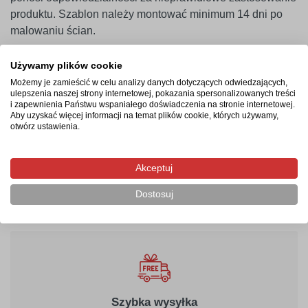
produktu. Szablon należy montować minimum 14 dni po
malowaniu ścian.
Używamy plików cookie
Termin realizacji
Możemy je zamieścić w celu analizy danych dotyczących odwiedzających,
ulepszenia naszej strony internetowej, pokazania spersonalizowanych treści
i zapewnienia Państwu wspaniałego doświadczenia na stronie internetowej.
Produkcja rozpocznie się po zaksięgowaniu płatności i
Aby uzyskać więcej informacji na temat plików cookie, których używamy,
potrwa od 2-4 dni roboczych. Następnie przesyłka
otwórz ustawienia.
kurierska zostanie wysłana na wskazany adres, a jej
doręczenie zajmie maksymalnie 2 dni robocze od
Akceptuj
momentu nadania.
Dostosuj
Szybka wysyłka