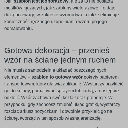
folii,
szablon jest jednorazowy
, ale za to nie posiada
mostków łączących, jak szablony wielorazowe. To daje
dużą przewagę w zakresie wzornictwa, a także eliminuje
konieczność ręcznego uzupełniania wzoru po jego
odmalowaniu.
Gotowa dekoracja – przenieś
wzór na ścianę jednym ruchem
Nie musisz samodzielnie układać poszczególnych
elementów –
szablon to gotowy wzór
pokryty papierem
transportowym, który ułatwia aplikację. Wystarczy przykleić
go do ściany, pomalować sprayem lub farbą, a następnie
odkleić. Wzór zachowa swój kształt oraz proporcje. W
przypadku, gdy zechcesz zmienić układ grafiki, wystarczy
rozciąć arkusz nożyczkami i dowolnie przykleić go na
ścianę, tworząc w ten sposób własną aranżację.