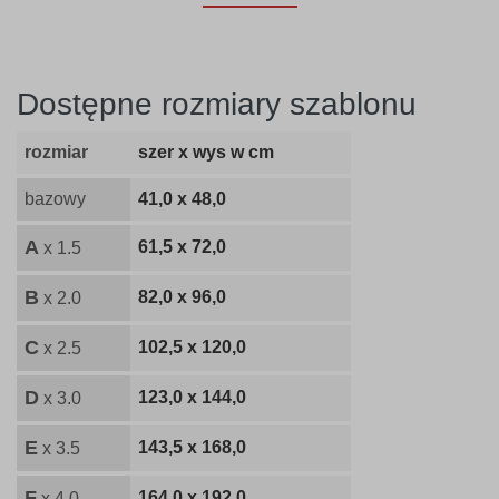
Dostępne rozmiary szablonu
rozmiar
szer x wys w cm
bazowy
41,0 x 48,0
A
61,5 x 72,0
x 1.5
B
82,0 x 96,0
x 2.0
C
102,5 x 120,0
x 2.5
D
123,0 x 144,0
x 3.0
E
143,5 x 168,0
x 3.5
F
164,0 x 192,0
x 4.0