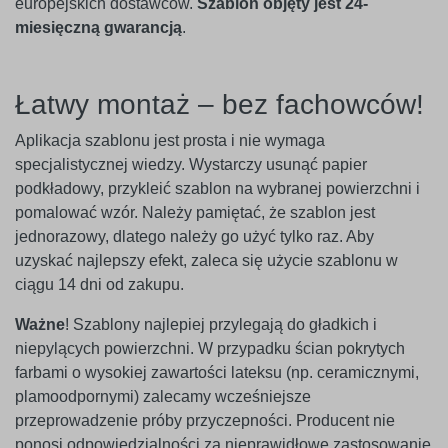
europejskich dostawców.
Szablon objęty jest 24-
miesięczną gwarancją
.
Łatwy montaż – bez fachowców!
Aplikacja szablonu jest prosta i nie wymaga
specjalistycznej wiedzy. Wystarczy usunąć papier
podkładowy, przykleić szablon na wybranej powierzchni i
pomalować wzór. Należy pamiętać, że szablon jest
jednorazowy, dlatego należy go użyć tylko raz. Aby
uzyskać najlepszy efekt, zaleca się użycie szablonu w
ciągu 14 dni od zakupu.
Ważne
! Szablony najlepiej przylegają do gładkich i
niepylących powierzchni. W przypadku ścian pokrytych
farbami o wysokiej zawartości lateksu (np. ceramicznymi,
plamoodpornymi) zalecamy wcześniejsze
przeprowadzenie próby przyczepności. Producent nie
ponosi odpowiedzialności za nieprawidłowe zastosowanie