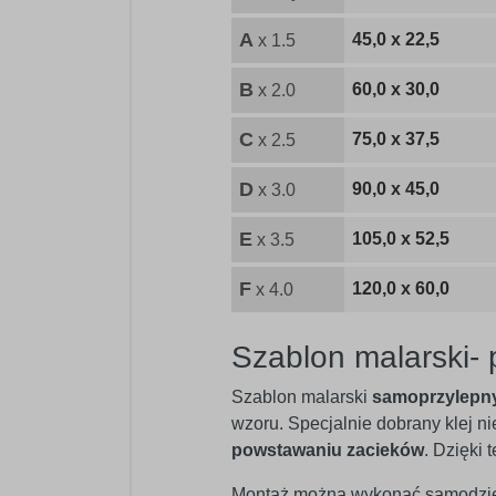
A
45,0 x 22,5
x 1.5
B
60,0 x 30,0
x 2.0
C
75,0 x 37,5
x 2.5
D
90,0 x 45,0
x 3.0
E
105,0 x 52,5
x 3.5
F
120,0 x 60,0
x 4.0
Szablon malarski-
Szablon malarski
samoprzylepn
wzoru. Specjalnie dobrany klej n
powstawaniu zacieków
. Dzięki
Montaż można wykonać samodzielni