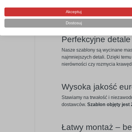
Szablon samoprzylepny będzie po
instruktażowych czy reklamowych. 
Akceptuj
niepylące powierzchnie. Doskona
Dostosuj
Perfekcyjne detal
Nasze szablony są wycinane ma
najmniejszych detali. Dzięki temu
nierówności czy rozmycia krawęd
Wysoka jakość eur
Stawiamy na trwałość i niezawod
dostawców.
Szablon objęty jest
Łatwy montaż – b