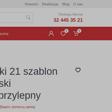
Nowości
Realizacje
Blog
O nas
Obsługa klienta
32 445 35 21
0
0
soria
ki 21 szablon
ski
rzylepny
(
Napisz pierwszą opinię
)