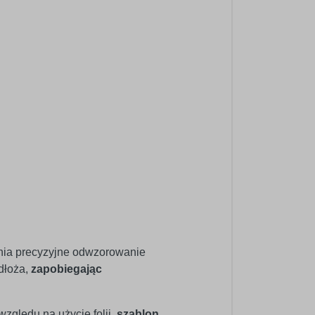
ewnia precyzyjne odwzorowanie
dłoża,
zapobiegając
zględu na użycie folii,
szablon