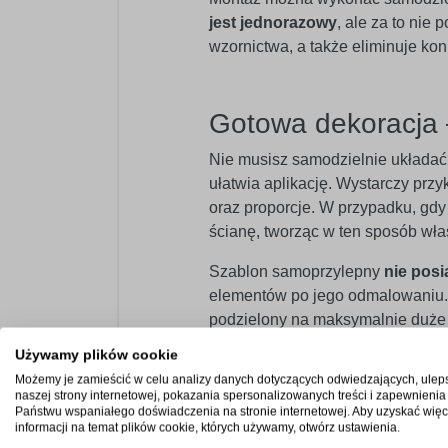
jest jednorazowy
, ale za to nie
wzornictwa, a także eliminuje k
Gotowa dekoracja 
Nie musisz samodzielnie układa
ułatwia aplikację. Wystarczy przy
oraz proporcje. W przypadku, gdy 
ścianę, tworząc w ten sposób wła
Szablon samoprzylepny
nie posi
elementów po jego odmalowaniu. 
podzielony na maksymalnie duże b
poszczególnych części szablonu.
Używamy plików cookie
Możemy je zamieścić w celu analizy danych dotyczących odwiedzających, ulep
naszej strony internetowej, pokazania spersonalizowanych treści i zapewnienia
Państwu wspaniałego doświadczenia na stronie internetowej. Aby uzyskać więc
Profesjonalny mat
informacji na temat plików cookie, których używamy, otwórz ustawienia.