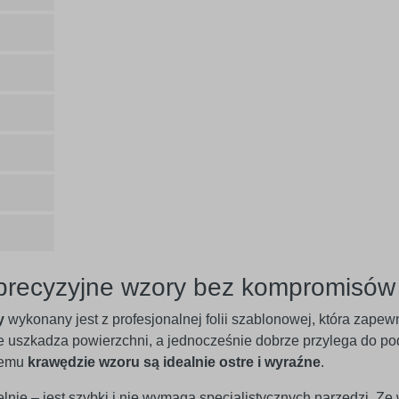
 precyzyjne wzory bez kompromisów
y
wykonany jest z profesjonalnej folii szablonowej, która zap
ie uszkadza powierzchni, a jednocześnie dobrze przylega do po
 temu
krawędzie wzoru są idealnie ostre i wyraźne
.
e – jest szybki i nie wymaga specjalistycznych narzędzi. Ze w