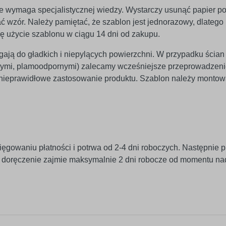
 nie wymaga specjalistycznej wiedzy. Wystarczy usunąć papier p
 wzór. Należy pamiętać, że szablon jest jednorazowy, dlatego n
ię użycie szablonu w ciągu 14 dni od zakupu.
egają do gładkich i niepylących powierzchni. W przypadku ścian
znymi, plamoodpornymi) zalecamy wcześniejsze przeprowadzeni
 nieprawidłowe zastosowanie produktu. Szablon należy monto
ięgowaniu płatności i potrwa od 2-4 dni roboczych. Następnie p
j doręczenie zajmie maksymalnie 2 dni robocze od momentu na