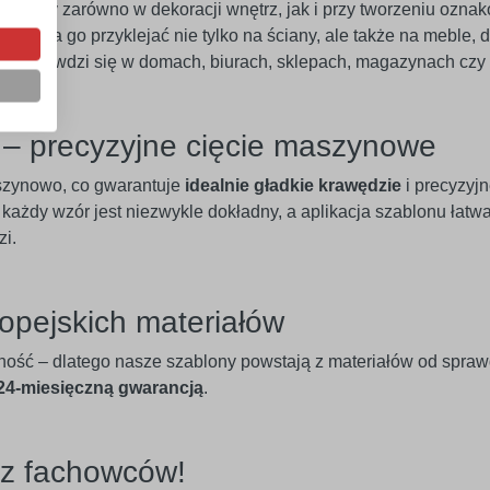
mocny zarówno w dekoracji wnętrz, jak i przy tworzeniu ozna
Można go przyklejać nie tylko na ściany, ale także na meble, dr
le sprawdzi się w domach, biurach, sklepach, magazynach czy 
e – precyzyjne cięcie maszynowe
szynowo, co gwarantuje
idealnie gładkie krawędzie
i precyzyj
 każdy wzór jest niezwykle dokładny, a aplikacja szablonu łatw
zi.
opejskich materiałów
ność – dlatego nasze szablony powstają z materiałów od spra
 24-miesięczną gwarancją
.
ez fachowców!