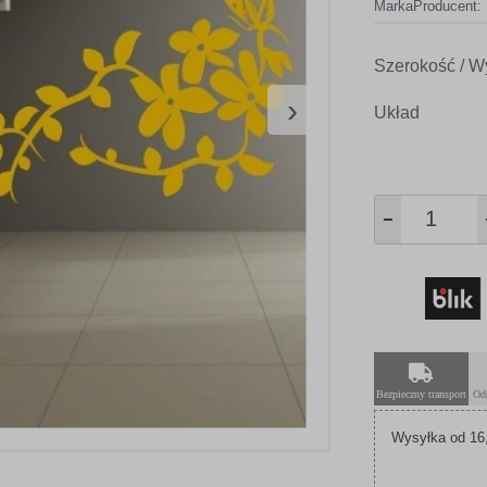
Marka
Producent:
Szerokość / W
›
Układ
Bezpieczny transport
Od
Wysyłka od 16,