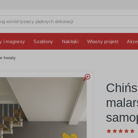
y i magnesy
Szablony
Naklejki
Własny projekt
Akce
e kwiaty
Chińs
malar
samop