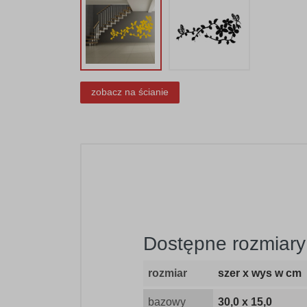
zobacz na ścianie
Dostępne rozmiary
rozmiar
szer x wys w cm
bazowy
30,0 x 15,0