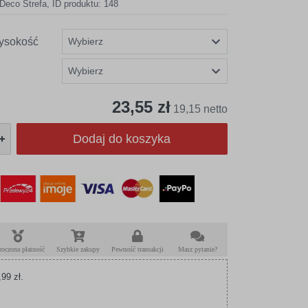
Deco Strefa
,
ID produktu: 148
ysokość
23,55 zł
19,15 netto
Dodaj do koszyka
roczona płatność
Szybkie zakupy
Pewność transakcji
Masz pytanie?
99 zł.