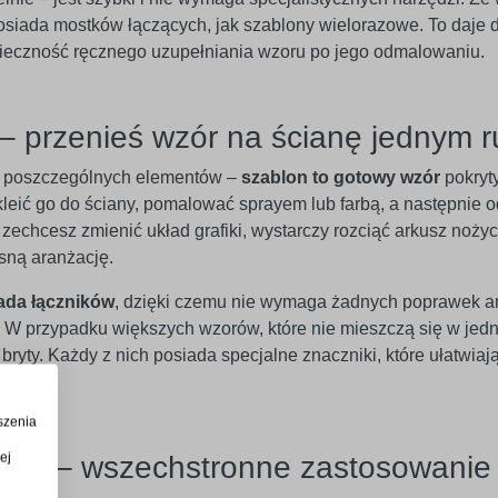
 posiada mostków łączących, jak szablony wielorazowe. To daje
onieczność ręcznego uzupełniania wzoru po jego odmalowaniu.
– przenieś wzór na ścianę jednym 
ć poszczególnych elementów –
szablon to gotowy wzór
pokryt
kleić go do ściany, pomalować sprayem lub farbą, a następnie 
zechcesz zmienić układ grafiki, wystarczy rozciąć arkusz nożyc
sną aranżację.
ada łączników
, dzięki czemu nie wymaga żadnych poprawek 
W przypadku większych wzorów, które nie mieszczą się w jedn
ryty. Każdy z nich posiada specjalne znaczniki, które ułatwiaj
szenia
ej
eriał – wszechstronne zastosowanie