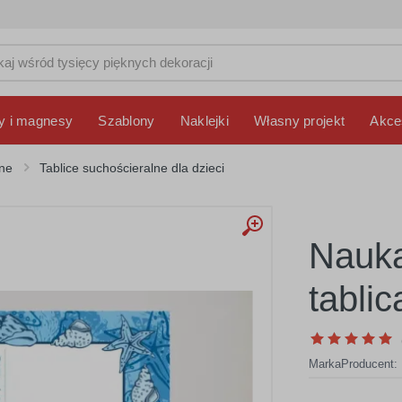
y i magnesy
Szablony
Naklejki
Własny projekt
Akce
lne
Tablice suchościeralne dla dzieci
Nauka
tabli
Marka
Producent: