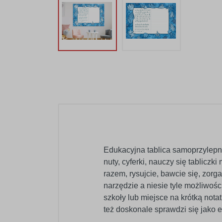
Edukacyjna tablica samoprzylepna
nuty, cyferki, nauczy się tablicz
razem, rysujcie, bawcie się, zorg
narzędzie a niesie tyle możliwośc
szkoły lub miejsce na krótką not
też doskonale sprawdzi się jako 