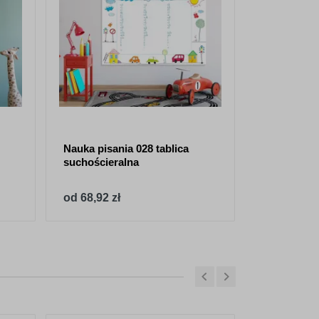
Nauka pisania 028 tablica
Nauka pisan
suchościeralna
suchościer
od 68,92 zł
od 68,92 z