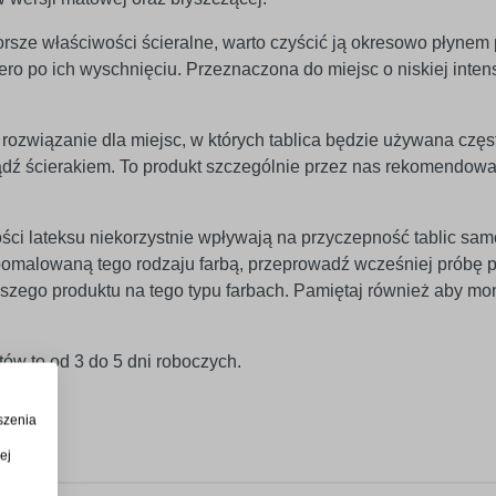
rsze właściwości ścieralne, warto czyścić ją okresowo płynem
iero po ich wyschnięciu. Przeznaczona do miejsc o niskiej inte
rozwiązanie dla miejsc, w których tablica będzie używana częst
ądź ścierakiem. To produkt szczególnie przez nas rekomendowa
ści lateksu niekorzystnie wpływają na przyczepność tablic sam
ę pomalowaną tego rodzaju farbą, przeprowadź wcześniej próbę
szego produktu na tego typu farbach. Pamiętaj również aby mo
ów to od 3 do 5 dni roboczych.
szenia
ej