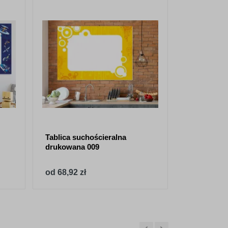
Tablica suchościeralna
Tablica su
drukowana 009
muchomor
od 68,92 zł
od 68,92 z