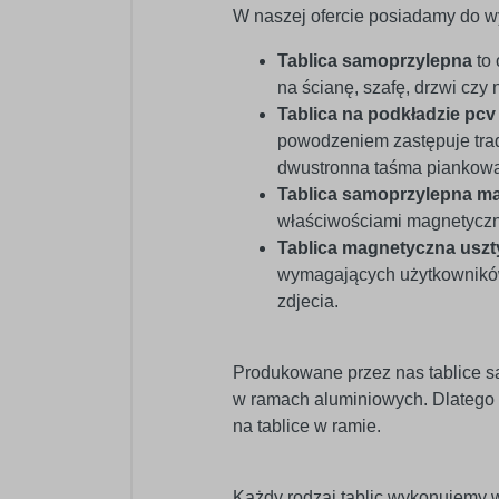
W naszej ofercie posiadamy do wy
Tablica samoprzylepna
to 
na ścianę, szafę, drzwi czy n
Tablica na podkładzie pc
powodzeniem zastępuje trad
dwustronna taśma piankowa 
Tablica samoprzylepna m
właściwościami magnetycz
Tablica magnetyczna usz
wymagających użytkowników.
zdjecia.
Produkowane przez nas tablice s
w ramach aluminiowych. Dlatego
na tablice w ramie.
Każdy rodzaj tablic wykonujemy w