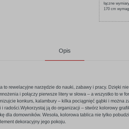
łączne wymiary
170 cm wymagaj
Opis
 to rewelacyjne narzędzie do nauki, zabawy i pracy. Dzięki ni
ki mnożenia i połączy pierwsze litery w słowa – a wszystko to w 
anizujcie konkurs, kalambury – kilka pociągnięć gąbki i można 
i i radości.Wykorzystaj ją do organizacji – stwórz kolorowy gra
atkę dla domowników. Wesoła, kolorowa tablica nie tylko pobud
element dekoracyjny jego pokoju.