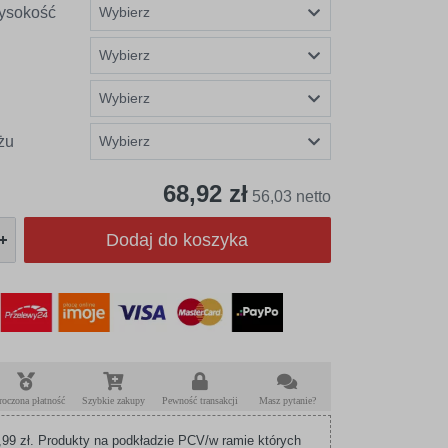
ysokość
żu
68,92 zł
56,03 netto
Dodaj do koszyka
roczona płatność
Szybkie zakupy
Pewność transakcji
Masz pytanie?
99 zł. Produkty na podkładzie PCV/w ramie których