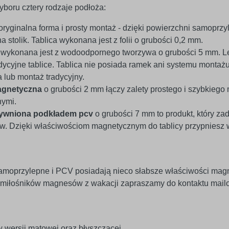
boru cztery rodzaje podłoża:
oryginalna forma i prosty montaż - dzięki powierzchni samoprzyl
a stolik. Tablica wykonana jest z folii o grubości 0,2 mm.
v
wykonana jest z wodoodpornego tworzywa o grubości 5 mm. Le
ycyjne tablice. Tablica nie posiada ramek ani systemu montaż
lub montaż tradycyjny.
agnetyczna
o grubości 2 mm łączy zalety prostego i szybkiego
nymi.
tywniona podkładem pcv
o grubości 7 mm to produkt, który za
 Dzięki właściwościom magnetycznym do tablicy przypniesz wsz
amoprzylepne i PCV posiadają nieco słabsze właściwości mag
 miłośników magnesów z wakacji zapraszamy do kontaktu mailo
 wersji matowej oraz błyszczącej.