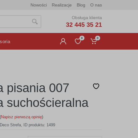
Nowości
Realizacje
Blog
O nas
Obsługa klienta
32 445 35 21
0
0
soria
 pisania 007
ca suchościeralna
(
Napisz pierwszą opinię
)
Deco Strefa
,
ID produktu: 1499