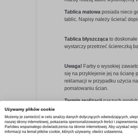
Tablica matowa
posiada nieco go
tablic. Napisy należy ścierać dop
Tablica błyszcząca
to doskonałe 
wystarczy przetrzeć ściereczką b
Uwaga!
Farby o wysokiej zawarto
się na przyklejenie jej na ścian
reklamacji w przypadku użycia na
pomalowaniu ścian.
Termin realizacji
naszych produkt
Używamy plików cookie
Możemy je zamieścić w celu analizy danych dotyczących odwiedzających, ulep
naszej strony internetowej, pokazania spersonalizowanych treści i zapewnienia
Państwu wspaniałego doświadczenia na stronie internetowej. Aby uzyskać więc
informacji na temat plików cookie, których używamy, otwórz ustawienia.