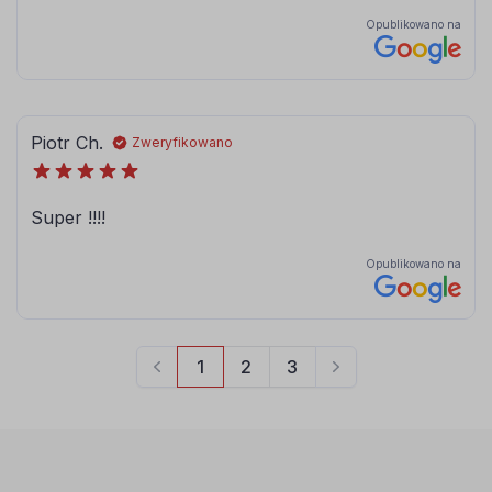
080
081
brązowy
jasny brązowy
084
086
błękitny
modrakowy-
niebieski
072
073
jasny szary
ciemny szary