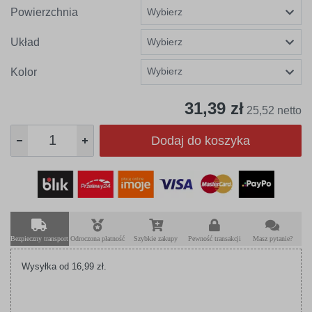
Powierzchnia
Układ
Wybierz
Kolor
31,39 zł
25,52 netto
Dodaj do koszyka
Bezpieczny transport
Odroczona płatność
Szybkie zakupy
Pewność transakcji
Masz pytanie?
Wysyłka od 16,99 zł.