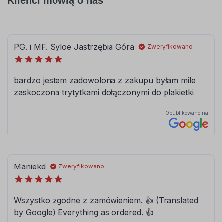
Klienci mówią o nas
056
057
pastelowy-
drogowy-
niebieski
niebieski
062
063
jasny
pastelowy
zielony
zielony
066
613
ciemny
lesny-zielony
turkusowy