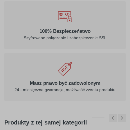
032
034
100% Bezpieczeństwo
jasny
pomarańczowy
Szyfrowane połączenie i zabezpieczenie SSL
czerwony
040
041
ciemny
różowy
Masz prawo być zadowolonym
fioletowy
24 - miesięczna gwarancja, możliwość zwrotu produktu
Produkty z tej samej kategorii
404
045