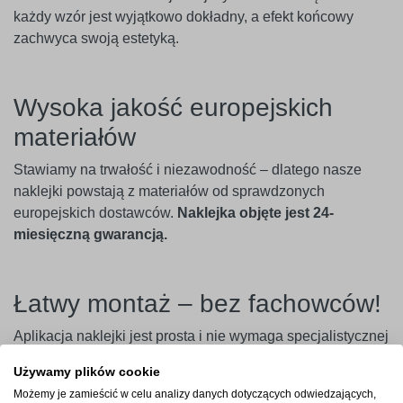
każdy wzór jest wyjątkowo dokładny, a efekt końcowy
zachwyca swoją estetyką.
Wysoka jakość europejskich
materiałów
Stawiamy na trwałość i niezawodność – dlatego nasze
naklejki powstają z materiałów od sprawdzonych
europejskich dostawców.
Naklejka objęte jest 24-
miesięczną gwarancją.
Łatwy montaż – bez fachowców!
Aplikacja naklejki jest prosta i nie wymaga specjalistycznej
wiedzy. Wystarczy usunąć papier podkładowy, przenieść
Używamy plików cookie
naklejkę na wybraną powierzchnię, a następnie zdjąć folię
Możemy je zamieścić w celu analizy danych dotyczących odwiedzających,
transportową – i gotowe. Aby uzyskać najlepszy efekt,