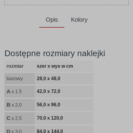
Opis
Kolory
Dostępne rozmiary naklejki
rozmiar
szer x wys w cm
bazowy
28,0 x 48,0
A
42,0 x 72,0
x 1.5
B
56,0 x 96,0
x 2.0
C
70,0 x 120,0
x 2.5
D
84,0 x 144,0
x 3.0