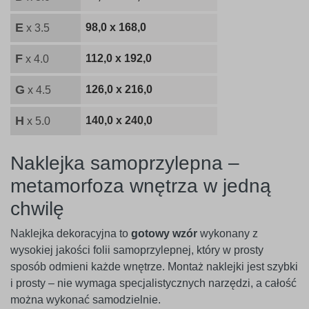
E
98,0 x 168,0
x 3.5
F
112,0 x 192,0
x 4.0
G
126,0 x 216,0
x 4.5
H
140,0 x 240,0
x 5.0
Naklejka samoprzylepna –
metamorfoza wnętrza w jedną
chwilę
Naklejka dekoracyjna to
gotowy wzór
wykonany z
wysokiej jakości folii samoprzylepnej, który w prosty
sposób odmieni każde wnętrze. Montaż naklejki jest szybki
i prosty – nie wymaga specjalistycznych narzędzi, a całość
można wykonać samodzielnie.