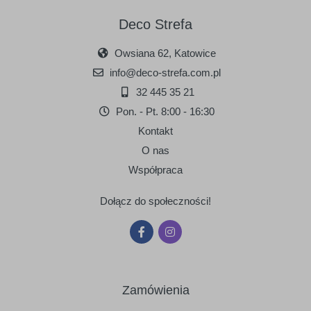
Deco Strefa
Owsiana 62, Katowice
090
091
info@deco-strefa.com.pl
srebrny
złoty
32 445 35 21
Pon. - Pt. 8:00 - 16:30
Kontakt
O nas
Współpraca
Dołącz do społeczności!
Zamówienia