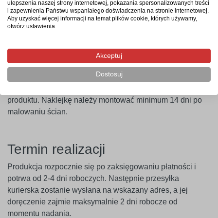
ulepszenia naszej strony internetowej, pokazania spersonalizowanych treści
zaleca się użycie naklejki w ciągu 14 dni od zakupu.
i zapewnienia Państwu wspaniałego doświadczenia na stronie internetowej.
Aby uzyskać więcej informacji na temat plików cookie, których używamy,
otwórz ustawienia.
Ważne
! Naklejki najlepiej przylegają do gładkich i
niepylących powierzchni. W przypadku ścian pokrytych
farbami o wysokiej zawartości lateksu (np. ceramicznymi,
Akceptuj
plamoodpornymi) zalecamy wcześniejsze
Dostosuj
przeprowadzenie próby przyczepności. Producent nie
ponosi odpowiedzialności za nieprawidłowe zastosowanie
produktu. Naklejkę należy montować minimum 14 dni po
malowaniu ścian.
Termin realizacji
Produkcja rozpocznie się po zaksięgowaniu płatności i
potrwa od 2-4 dni roboczych. Następnie przesyłka
kurierska zostanie wysłana na wskazany adres, a jej
doręczenie zajmie maksymalnie 2 dni robocze od
momentu nadania.