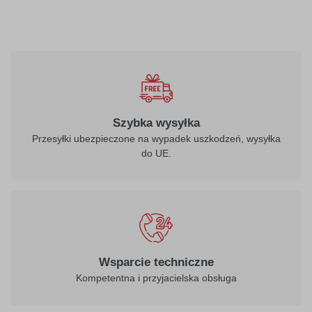
010
biały
Szybka wysyłka
Przesyłki ubezpieczone na wypadek uszkodzeń, wysyłka
do UE.
021
022
żółty
jasny żółty
026
312
Wsparcie techniczne
purpurowo-
burgund
Kompetentna i przyjacielska obsługa
czerwony