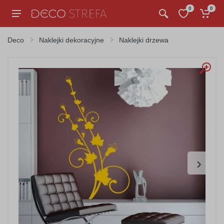
0
0
Deco
Naklejki dekoracyjne
Naklejki drzewa
›