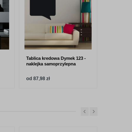
Tablica kredowa Dymek 123 -
Naklejka s
naklejka samoprzylepna
tablicowa 
2tk21
od 87,98 zł
od 87,98 z