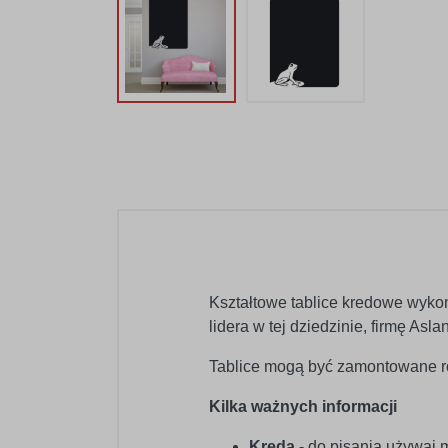
Kształtowe tablice kredowe wyko
lidera w tej dziedzinie, firmę As
Tablice mogą być zamontowane ró
Kilka ważnych informacji
Kreda
- do pisania używaj 