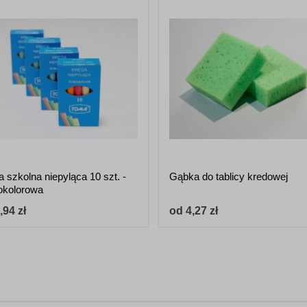
 szkolna niepyląca 10 szt. -
Gąbka do tablicy kredowej
okolorowa
,94 zł
od 4,27 zł