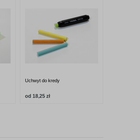
Uchwyt do kredy
Marker kredo
to291 - 8x5
od 18,25 zł
od 19,97 zł