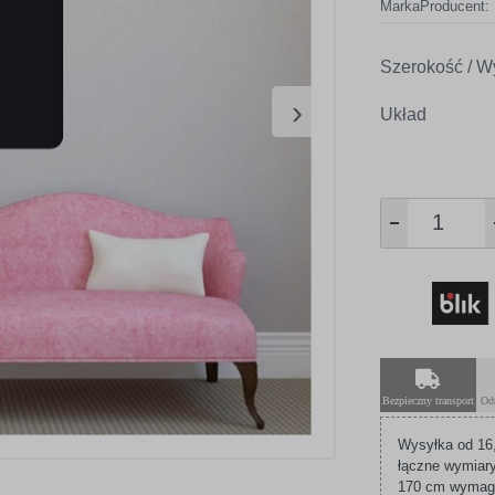
Marka
Producent:
Szerokość / W
›
Układ
Bezpieczny transport
Od
Wysyłka od 16,
łączne wymiary
170 cm wymagaj