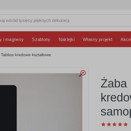
y i magnesy
Szablony
Naklejki
Własny projekt
Akce
Tablice kredowe kształtowe
Żaba 
kred
samop