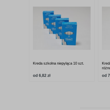
Kreda szkolna niepyląca 10 szt.
Kreda
różn
od 6,82 zł
od 7