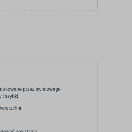
produkowane przez światowego
 i szybki.
wierzchni.
wodować powstanie