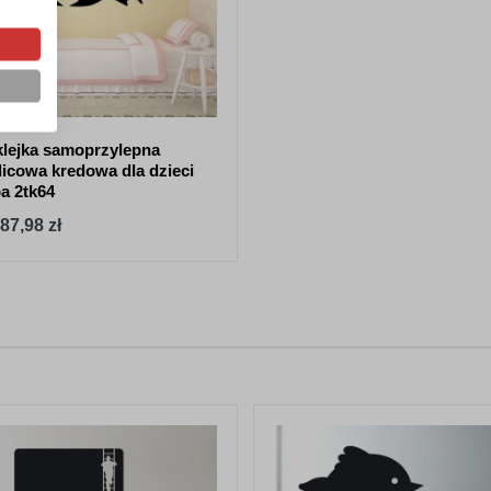
lejka samoprzylepna
licowa kredowa dla dzieci
a 2tk64
87,98 zł