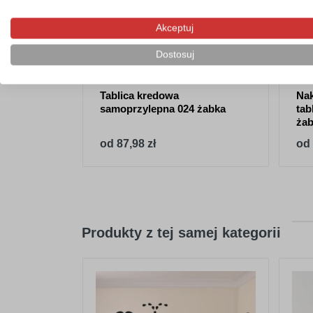
Akceptuj
Dostosuj
Tablica kredowa
Nak
samoprzylepna 024 żabka
tab
żab
od 87,98 zł
od 
Produkty z tej samej kategorii