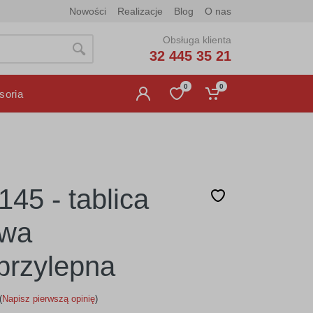
Nowości
Realizacje
Blog
O nas
Obsługa klienta
32 445 35 21
0
0
soria
145 - tablica
owa
rzylepna
(
Napisz pierwszą opinię
)