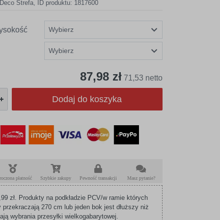
Deco Strefa
,
ID produktu: 1817600
ysokość
87,98 zł
71,53 netto
Dodaj do koszyka
roczona płatność
Szybkie zakupy
Pewność transakcji
Masz pytanie?
99 zł. Produkty na podkładzie PCV/w ramie których
 przekraczają 270 cm lub jeden bok jest dłuższy niż
ą wybrania przesyłki wielkogabarytowej.