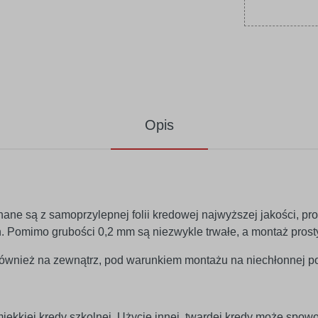
Opis
nane są z samoprzylepnej folii kredowej najwyższej jakości, 
lan. Pomimo grubości 0,2 mm są niezwykle trwałe, a montaż prosty
wnież na zewnątrz, pod warunkiem montażu na niechłonnej po
miękkiej kredy szkolnej. Użycie innej, twardej kredy może spo