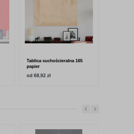
Tablica suchościeralna 165
Tablica su
papier
rozprysk 
od 68,92 zł
od 68,92 z