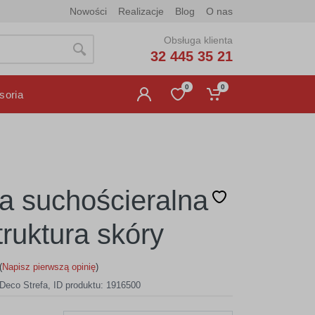
Nowości
Realizacje
Blog
O nas
Obsługa klienta
32 445 35 21
0
0
soria
ca suchościeralna
truktura skóry
(
Napisz pierwszą opinię
)
Deco Strefa
,
ID produktu: 1916500