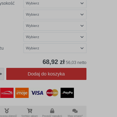
ysokość
żu
68,92 zł
56,03 netto
Dodaj do koszyka
roczona płatność
Szybkie zakupy
Pewność transakcji
Masz pytanie?