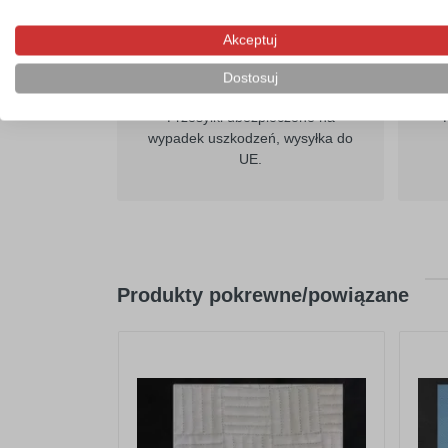
Akceptuj
Dostosuj
Szybka wysyłka
Przesyłki ubezpieczone na
wypadek uszkodzeń, wysyłka do
UE.
Produkty pokrewne/powiązane