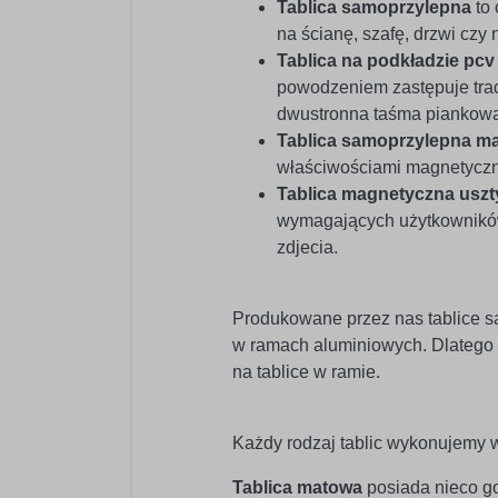
Tablica samoprzylepna
to 
na ścianę, szafę, drzwi czy n
Tablica na podkładzie pc
powodzeniem zastępuje trad
dwustronna taśma piankowa 
Tablica samoprzylepna m
właściwościami magnetycz
Tablica magnetyczna usz
wymagających użytkowników.
zdjecia.
Produkowane przez nas tablice s
w ramach aluminiowych. Dlatego
na tablice w ramie.
Każdy rodzaj tablic wykonujemy w
Tablica matowa
posiada nieco go