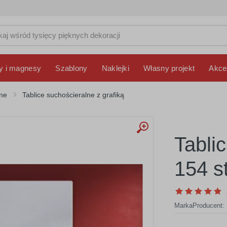
y i magnesy
Szablony
Naklejki
Własny projekt
Akce
lne
Tablice suchościeralne z grafiką
Tabli
154 s
Marka
Producent: