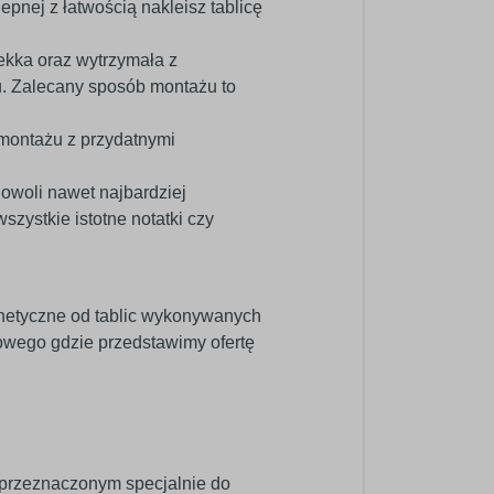
epnej z łatwością nakleisz tablicę
kka oraz wytrzymała z
u. Zalecany sposób montażu to
 montażu z przydatnymi
dowoli nawet najbardziej
ystkie istotne notatki czy
netyczne od tablic wykonywanych
wego gdzie przedstawimy ofertę
 przeznaczonym specjalnie do