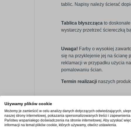
tablic. Napisy należy ścierać dop
Tablica błyszcząca
to doskonałe 
wystarczy przetrzeć ściereczką b
Uwaga!
Farby o wysokiej zawarto
się na przyklejenie jej na ścian
reklamacji w przypadku użycia na
pomalowaniu ścian.
Termin realizacji
naszych produkt
Używamy plików cookie
Możemy je zamieścić w celu analizy danych dotyczących odwiedzających, ulep
naszej strony internetowej, pokazania spersonalizowanych treści i zapewnienia
Państwu wspaniałego doświadczenia na stronie internetowej. Aby uzyskać więc
informacji na temat plików cookie, których używamy, otwórz ustawienia.