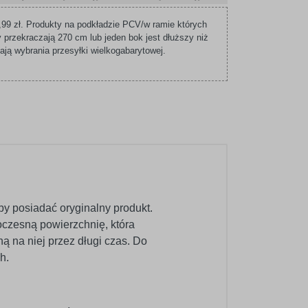
99 zł. Produkty na podkładzie PCV/w ramie których
 przekraczają 270 cm lub jeden bok jest dłuższy niż
ą wybrania przesyłki wielkogabarytowej.
łby posiadać oryginalny produkt.
oczesną powierzchnię, która
ą na niej przez długi czas. Do
h.