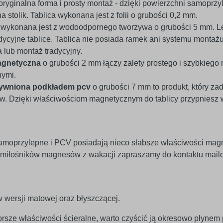
oryginalna forma i prosty montaż - dzięki powierzchni samoprzyl
a stolik. Tablica wykonana jest z folii o grubości 0,2 mm.
v
wykonana jest z wodoodpornego tworzywa o grubości 5 mm. Le
ycyjne tablice. Tablica nie posiada ramek ani systemu montaż
lub montaż tradycyjny.
agnetyczna
o grubości 2 mm łączy zalety prostego i szybkiego
nymi.
tywniona podkładem pcv
o grubości 7 mm to produkt, który za
 Dzięki właściwościom magnetycznym do tablicy przypniesz wsz
amoprzylepne i PCV posiadają nieco słabsze właściwości mag
 miłośników magnesów z wakacji zapraszamy do kontaktu mailo
 wersji matowej oraz błyszczącej.
rsze właściwości ścieralne, warto czyścić ją okresowo płynem