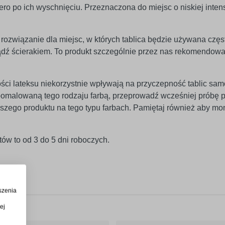
iero po ich wyschnięciu. Przeznaczona do miejsc o niskiej inte
rozwiązanie dla miejsc, w których tablica będzie używana częst
ądź ścierakiem. To produkt szczególnie przez nas rekomendowa
ści lateksu niekorzystnie wpływają na przyczepność tablic sam
ę pomalowaną tego rodzaju farbą, przeprowadź wcześniej próbę
szego produktu na tego typu farbach. Pamiętaj również aby mo
ów to od 3 do 5 dni roboczych.
szenia
ej