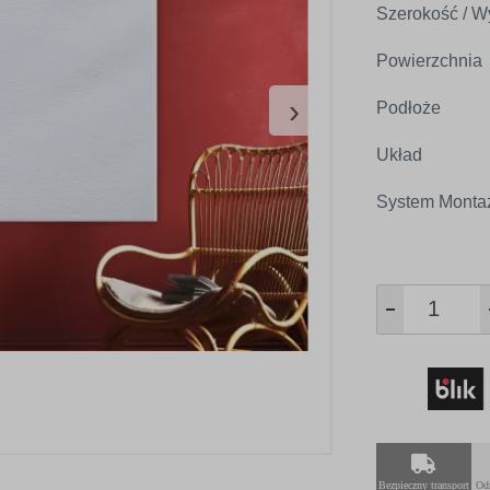
Szerokość / W
Powierzchnia
›
Podłoże
Układ
System Monta
Bezpieczny transport
Od