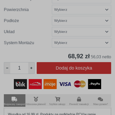
Powierzchnia
Podłoże
Układ
System Montażu
68,92 zł
56,03 netto
Dodaj do koszyka
Bezpieczny transport
Odroczona płatność
Szybkie zakupy
Pewność transakcji
Masz pytanie?
Wysyłka od 16,99 zł. Produkty na podkładzie PCV/w ramie