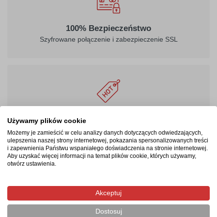
100% Bezpieczeństwo
Szyfrowane połączenie i zabezpieczenie SSL
Masz prawo być zadowolonym
Używamy plików cookie
24 - miesięczna gwarancja, możliwość zwrotu produktu
Możemy je zamieścić w celu analizy danych dotyczących odwiedzających,
ulepszenia naszej strony internetowej, pokazania spersonalizowanych treści
i zapewnienia Państwu wspaniałego doświadczenia na stronie internetowej.
Aby uzyskać więcej informacji na temat plików cookie, których używamy,
otwórz ustawienia.
Produkty pokrewne/powiązane
Akceptuj
Dostosuj