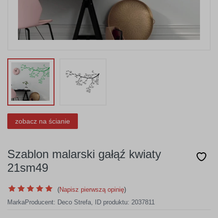
zobacz na ścianie
Szablon malarski gałąź kwiaty
21sm49
(
Napisz pierwszą opinię
)
Marka
Producent:
Deco Strefa
,
ID produktu: 2037811