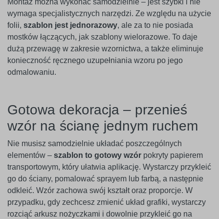
Montaż można wykonać samodzielnie – jest szybki i nie
wymaga specjalistycznych narzędzi. Ze względu na użycie
folii,
szablon jest jednorazowy
, ale za to nie posiada
mostków łączących, jak szablony wielorazowe. To daje
dużą przewagę w zakresie wzornictwa, a także eliminuje
konieczność ręcznego uzupełniania wzoru po jego
odmalowaniu.
Gotowa dekoracja – przenieś
wzór na ścianę jednym ruchem
Nie musisz samodzielnie układać poszczególnych
elementów –
szablon to gotowy wzór
pokryty papierem
transportowym, który ułatwia aplikację. Wystarczy przykleić
go do ściany, pomalować sprayem lub farbą, a następnie
odkleić. Wzór zachowa swój kształt oraz proporcje. W
przypadku, gdy zechcesz zmienić układ grafiki, wystarczy
rozciąć arkusz nożyczkami i dowolnie przykleić go na