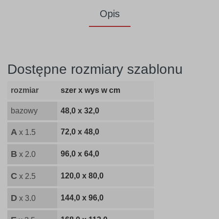
Opis
Dostępne rozmiary szablonu
rozmiar
szer x wys w cm
bazowy
48,0 x 32,0
A
72,0 x 48,0
x 1.5
B
96,0 x 64,0
x 2.0
C
120,0 x 80,0
x 2.5
D
144,0 x 96,0
x 3.0