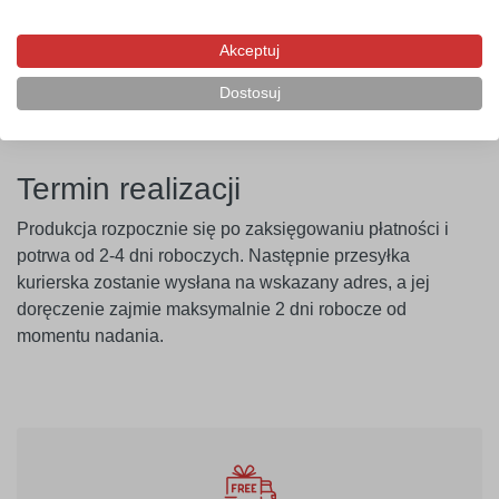
przeprowadzenie próby przyczepności. Producent nie
ponosi odpowiedzialności za nieprawidłowe zastosowanie
Akceptuj
produktu. Szablon należy montować minimum 14 dni po
Dostosuj
malowaniu ścian.
Termin realizacji
Produkcja rozpocznie się po zaksięgowaniu płatności i
potrwa od 2-4 dni roboczych. Następnie przesyłka
kurierska zostanie wysłana na wskazany adres, a jej
doręczenie zajmie maksymalnie 2 dni robocze od
momentu nadania.