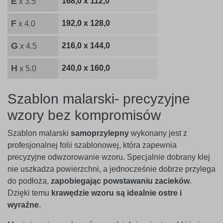
E
168,0 x 112,0
x 3.5
F
192,0 x 128,0
x 4.0
G
216,0 x 144,0
x 4.5
H
240,0 x 160,0
x 5.0
Szablon malarski- precyzyjne
wzory bez kompromisów
Szablon malarski
samoprzylepny
wykonany jest z
profesjonalnej folii szablonowej, która zapewnia
precyzyjne odwzorowanie wzoru. Specjalnie dobrany klej
nie uszkadza powierzchni, a jednocześnie dobrze przylega
do podłoża,
zapobiegając powstawaniu zacieków
.
Dzięki temu
krawędzie wzoru są idealnie ostre i
wyraźne
.