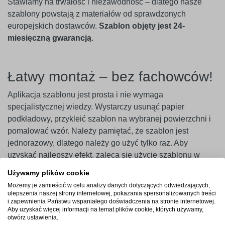
Stawiamy na trwałość i niezawodność – dlatego nasze
szablony powstają z materiałów od sprawdzonych
europejskich dostawców.
Szablon objęty jest 24-
miesięczną gwarancją
.
Łatwy montaż – bez fachowców!
Aplikacja szablonu jest prosta i nie wymaga
specjalistycznej wiedzy. Wystarczy usunąć papier
podkładowy, przykleić szablon na wybranej powierzchni i
pomalować wzór. Należy pamiętać, że szablon jest
jednorazowy, dlatego należy go użyć tylko raz. Aby
uzyskać najlepszy efekt, zaleca się użycie szablonu w
ciągu 14 dni od zakupu.
Używamy plików cookie
Możemy je zamieścić w celu analizy danych dotyczących odwiedzających,
Ważne
! Szablony najlepiej przylegają do gładkich i
ulepszenia naszej strony internetowej, pokazania spersonalizowanych treści
niepylących powierzchni. W przypadku ścian pokrytych
i zapewnienia Państwu wspaniałego doświadczenia na stronie internetowej.
Aby uzyskać więcej informacji na temat plików cookie, których używamy,
farbami o wysokiej zawartości lateksu (np. ceramicznymi,
otwórz ustawienia.
plamoodpornymi) zalecamy wcześniejsze