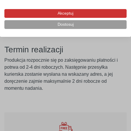
przeprowadzenie próby przyczepności. Producent nie
ponosi odpowiedzialności za nieprawidłowe zastosowanie
Akceptuj
produktu. Szablon należy montować minimum 14 dni po
Dostosuj
malowaniu ścian.
Termin realizacji
Produkcja rozpocznie się po zaksięgowaniu płatności i
potrwa od 2-4 dni roboczych. Następnie przesyłka
kurierska zostanie wysłana na wskazany adres, a jej
doręczenie zajmie maksymalnie 2 dni robocze od
momentu nadania.