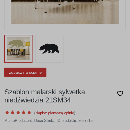
zobacz na ścianie
Szablon malarski sylwetka
niedźwiedzia 21SM34
(
Napisz pierwszą opinię
)
Marka
Producent:
Deco Strefa
,
ID produktu: 2037815