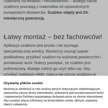
Stawiamy na trwałość i niezawodność – dlatego nasze
szablony powstają z materiałów od sprawdzonych
europejskich dostawców.
Szablon objęty jest 24-
miesięczną gwarancją
.
Łatwy montaż – bez fachowców!
Aplikacja szablonu jest prosta i nie wymaga
specjalistycznej wiedzy. Wystarczy usunąć papier
podkładowy, przykleić szablon na wybranej powierzchni i
pomalować wzór. Należy pamiętać, że szablon jest
jednorazowy, dlatego należy go użyć tylko raz. Aby
uzyskać najlepszy efekt, zaleca się użycie szablonu w
ciągu 14 dni od zakupu.
Używamy plików cookie
Możemy je zamieścić w celu analizy danych dotyczących odwiedzających,
Ważne
! Szablony najlepiej przylegają do gładkich i
ulepszenia naszej strony internetowej, pokazania spersonalizowanych treści
niepylących powierzchni. W przypadku ścian pokrytych
i zapewnienia Państwu wspaniałego doświadczenia na stronie internetowej.
Aby uzyskać więcej informacji na temat plików cookie, których używamy,
farbami o wysokiej zawartości lateksu (np. ceramicznymi,
otwórz ustawienia.
plamoodpornymi) zalecamy wcześniejsze