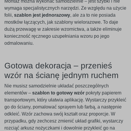
Montaż można wykonać samodzielnie – jest szybki i nie
wymaga specjalistycznych narzędzi. Ze względu na użycie
folii,
szablon jest jednorazowy
, ale za to nie posiada
mostków łączących, jak szablony wielorazowe. To daje
dużą przewagę w zakresie wzornictwa, a także eliminuje
konieczność ręcznego uzupełniania wzoru po jego
odmalowaniu.
Gotowa dekoracja – przenieś
wzór na ścianę jednym ruchem
Nie musisz samodzielnie układać poszczególnych
elementów –
szablon to gotowy wzór
pokryty papierem
transportowym, który ułatwia aplikację. Wystarczy przykleić
go do ściany, pomalować sprayem lub farbą, a następnie
odkleić. Wzór zachowa swój kształt oraz proporcje. W
przypadku, gdy zechcesz zmienić układ grafiki, wystarczy
rozciąć arkusz nożyczkami i dowolnie przykleić go na