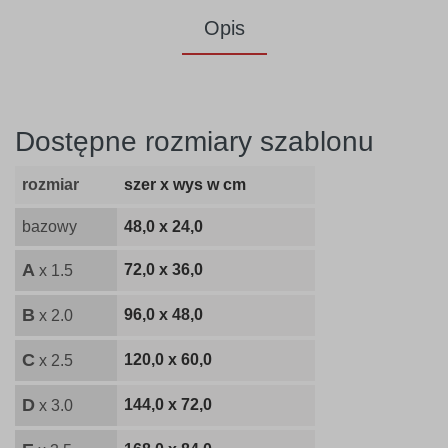
Opis
Dostępne rozmiary szablonu
rozmiar
szer x wys w cm
bazowy
48,0 x 24,0
A
72,0 x 36,0
x 1.5
B
96,0 x 48,0
x 2.0
C
120,0 x 60,0
x 2.5
D
144,0 x 72,0
x 3.0