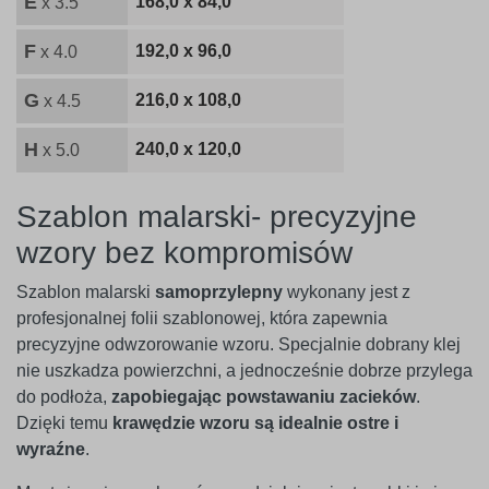
E
168,0 x 84,0
x 3.5
F
192,0 x 96,0
x 4.0
G
216,0 x 108,0
x 4.5
H
240,0 x 120,0
x 5.0
Szablon malarski- precyzyjne
wzory bez kompromisów
Szablon malarski
samoprzylepny
wykonany jest z
profesjonalnej folii szablonowej, która zapewnia
precyzyjne odwzorowanie wzoru. Specjalnie dobrany klej
nie uszkadza powierzchni, a jednocześnie dobrze przylega
do podłoża,
zapobiegając powstawaniu zacieków
.
Dzięki temu
krawędzie wzoru są idealnie ostre i
wyraźne
.