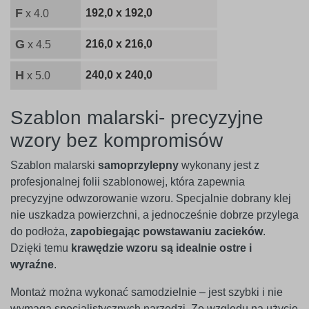
F
192,0 x 192,0
x 4.0
G
216,0 x 216,0
x 4.5
H
240,0 x 240,0
x 5.0
Szablon malarski- precyzyjne
wzory bez kompromisów
Szablon malarski
samoprzylepny
wykonany jest z
profesjonalnej folii szablonowej, która zapewnia
precyzyjne odwzorowanie wzoru. Specjalnie dobrany klej
nie uszkadza powierzchni, a jednocześnie dobrze przylega
do podłoża,
zapobiegając powstawaniu zacieków
.
Dzięki temu
krawędzie wzoru są idealnie ostre i
wyraźne
.
Montaż można wykonać samodzielnie – jest szybki i nie
wymaga specjalistycznych narzędzi. Ze względu na użycie