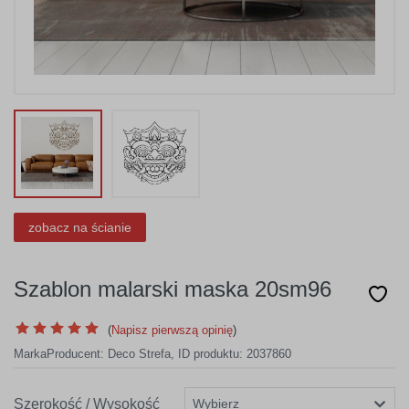
zobacz na ścianie
Szablon malarski maska 20sm96
(
Napisz pierwszą opinię
)
Marka
Producent:
Deco Strefa
,
ID produktu: 2037860
Szerokość / Wysokość