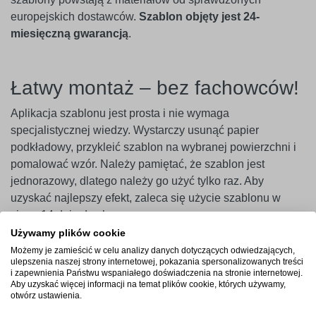
europejskich dostawców.
Szablon objęty jest 24-
miesięczną gwarancją
.
Łatwy montaż – bez fachowców!
Aplikacja szablonu jest prosta i nie wymaga
specjalistycznej wiedzy. Wystarczy usunąć papier
podkładowy, przykleić szablon na wybranej powierzchni i
pomalować wzór. Należy pamiętać, że szablon jest
jednorazowy, dlatego należy go użyć tylko raz. Aby
uzyskać najlepszy efekt, zaleca się użycie szablonu w
ciągu 14 dni od zakupu.
Używamy plików cookie
Ważne
! Szablony najlepiej przylegają do gładkich i
Możemy je zamieścić w celu analizy danych dotyczących odwiedzających,
niepylących powierzchni. W przypadku ścian pokrytych
ulepszenia naszej strony internetowej, pokazania spersonalizowanych treści
i zapewnienia Państwu wspaniałego doświadczenia na stronie internetowej.
farbami o wysokiej zawartości lateksu (np. ceramicznymi,
Aby uzyskać więcej informacji na temat plików cookie, których używamy,
plamoodpornymi) zalecamy wcześniejsze
otwórz ustawienia.
przeprowadzenie próby przyczepności. Producent nie