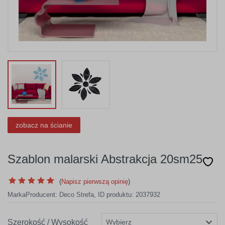
zobacz na ścianie
Szablon malarski Abstrakcja 20sm25
(
Napisz pierwszą opinię
)
Marka
Producent:
Deco Strefa
,
ID produktu: 2037932
Szerokość / Wysokość