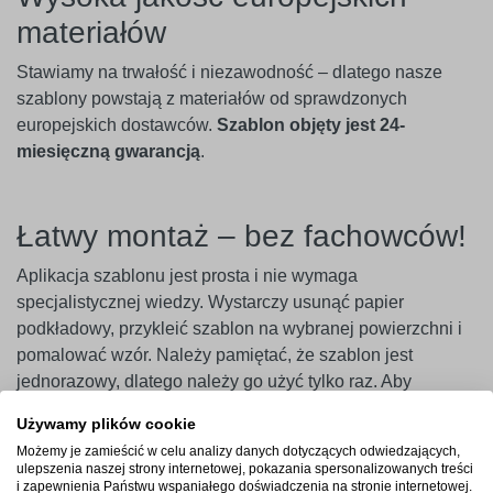
materiałów
Stawiamy na trwałość i niezawodność – dlatego nasze
szablony powstają z materiałów od sprawdzonych
europejskich dostawców.
Szablon objęty jest 24-
miesięczną gwarancją
.
Łatwy montaż – bez fachowców!
Aplikacja szablonu jest prosta i nie wymaga
specjalistycznej wiedzy. Wystarczy usunąć papier
podkładowy, przykleić szablon na wybranej powierzchni i
pomalować wzór. Należy pamiętać, że szablon jest
jednorazowy, dlatego należy go użyć tylko raz. Aby
uzyskać najlepszy efekt, zaleca się użycie szablonu w
Używamy plików cookie
ciągu 14 dni od zakupu.
Możemy je zamieścić w celu analizy danych dotyczących odwiedzających,
ulepszenia naszej strony internetowej, pokazania spersonalizowanych treści
Ważne
! Szablony najlepiej przylegają do gładkich i
i zapewnienia Państwu wspaniałego doświadczenia na stronie internetowej.