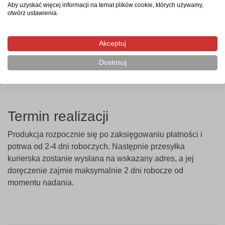
niepylących powierzchni. W przypadku ścian pokrytych
Aby uzyskać więcej informacji na temat plików cookie, których używamy,
otwórz ustawienia.
farbami o wysokiej zawartości lateksu (np. ceramicznymi,
plamoodpornymi) zalecamy wcześniejsze
przeprowadzenie próby przyczepności. Producent nie
Akceptuj
ponosi odpowiedzialności za nieprawidłowe zastosowanie
Dostosuj
produktu. Szablon należy montować minimum 14 dni po
malowaniu ścian.
Termin realizacji
Produkcja rozpocznie się po zaksięgowaniu płatności i
potrwa od 2-4 dni roboczych. Następnie przesyłka
kurierska zostanie wysłana na wskazany adres, a jej
doręczenie zajmie maksymalnie 2 dni robocze od
momentu nadania.