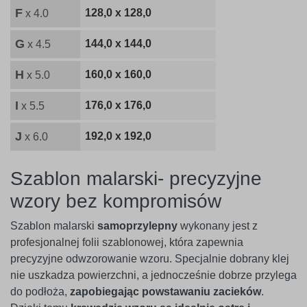
F
128,0 x 128,0
x 4.0
G
144,0 x 144,0
x 4.5
H
160,0 x 160,0
x 5.0
I
176,0 x 176,0
x 5.5
J
192,0 x 192,0
x 6.0
Szablon malarski- precyzyjne
wzory bez kompromisów
Szablon malarski
samoprzylepny
wykonany jest z
profesjonalnej folii szablonowej, która zapewnia
precyzyjne odwzorowanie wzoru. Specjalnie dobrany klej
nie uszkadza powierzchni, a jednocześnie dobrze przylega
do podłoża,
zapobiegając powstawaniu zacieków
.