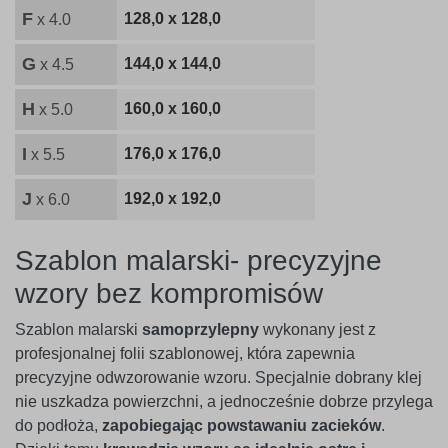
F
128,0 x 128,0
x 4.0
G
144,0 x 144,0
x 4.5
H
160,0 x 160,0
x 5.0
I
176,0 x 176,0
x 5.5
J
192,0 x 192,0
x 6.0
Szablon malarski- precyzyjne
wzory bez kompromisów
Szablon malarski
samoprzylepny
wykonany jest z
profesjonalnej folii szablonowej, która zapewnia
precyzyjne odwzorowanie wzoru. Specjalnie dobrany klej
nie uszkadza powierzchni, a jednocześnie dobrze przylega
do podłoża,
zapobiegając powstawaniu zacieków
.