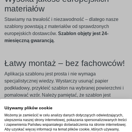
materiałów
Stawiamy na trwałość i niezawodność – dlatego nasze
szablony powstają z materiałów od sprawdzonych
europejskich dostawców.
Szablon objęty jest 24-
miesięczną gwarancją
.
Łatwy montaż – bez fachowców!
Aplikacja szablonu jest prosta i nie wymaga
specjalistycznej wiedzy. Wystarczy usunąć papier
podkładowy, przykleić szablon na wybranej powierzchni i
pomalować wzór. Należy pamiętać, że szablon jest
jednorazowy, dlatego należy go użyć tylko raz. Aby
Używamy plików cookie
uzyskać najlepszy efekt, zaleca się użycie szablonu w
Możemy je zamieścić w celu analizy danych dotyczących odwiedzających,
ciągu 14 dni od zakupu.
ulepszenia naszej strony internetowej, pokazania spersonalizowanych treści
i zapewnienia Państwu wspaniałego doświadczenia na stronie internetowej.
Ważne
! Szablony najlepiej przylegają do gładkich i
Aby uzyskać więcej informacji na temat plików cookie, których używamy,