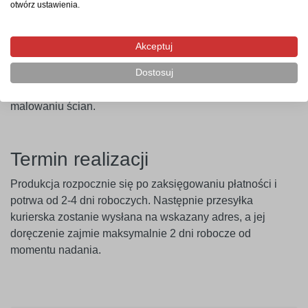
otwórz ustawienia.
niepylących powierzchni. W przypadku ścian pokrytych
farbami o wysokiej zawartości lateksu (np. ceramicznymi,
plamoodpornymi) zalecamy wcześniejsze
Akceptuj
przeprowadzenie próby przyczepności. Producent nie
Dostosuj
ponosi odpowiedzialności za nieprawidłowe zastosowanie
produktu. Szablon należy montować minimum 14 dni po
malowaniu ścian.
Termin realizacji
Produkcja rozpocznie się po zaksięgowaniu płatności i
potrwa od 2-4 dni roboczych. Następnie przesyłka
kurierska zostanie wysłana na wskazany adres, a jej
doręczenie zajmie maksymalnie 2 dni robocze od
momentu nadania.