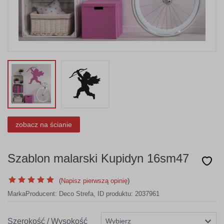
zobacz na ścianie
Szablon malarski Kupidyn 16sm47
(
Napisz pierwszą opinię
)
Marka
Producent:
Deco Strefa
,
ID produktu: 2037961
Szerokość / Wysokość