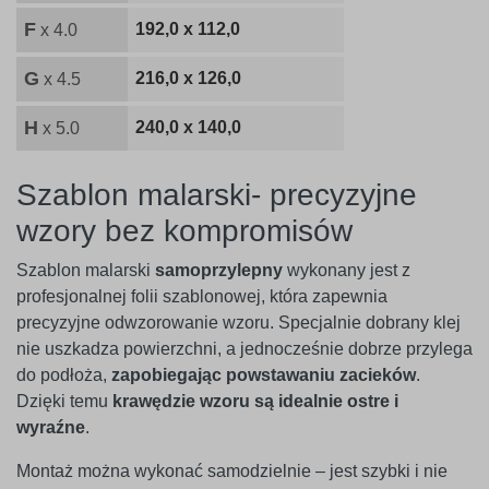
F
192,0 x 112,0
x 4.0
G
216,0 x 126,0
x 4.5
H
240,0 x 140,0
x 5.0
Szablon malarski- precyzyjne
wzory bez kompromisów
Szablon malarski
samoprzylepny
wykonany jest z
profesjonalnej folii szablonowej, która zapewnia
precyzyjne odwzorowanie wzoru. Specjalnie dobrany klej
nie uszkadza powierzchni, a jednocześnie dobrze przylega
do podłoża,
zapobiegając powstawaniu zacieków
.
Dzięki temu
krawędzie wzoru są idealnie ostre i
wyraźne
.
Montaż można wykonać samodzielnie – jest szybki i nie