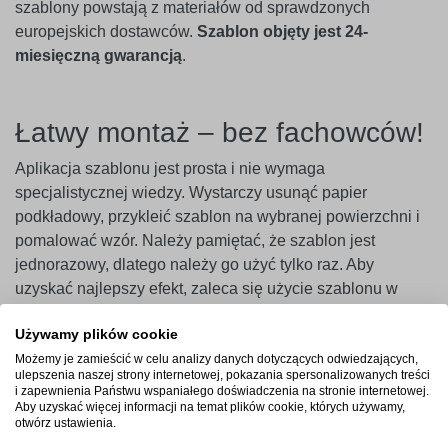
szablony powstają z materiałów od sprawdzonych
europejskich dostawców.
Szablon objęty jest 24-
miesięczną gwarancją
.
Łatwy montaż – bez fachowców!
Aplikacja szablonu jest prosta i nie wymaga
specjalistycznej wiedzy. Wystarczy usunąć papier
podkładowy, przykleić szablon na wybranej powierzchni i
pomalować wzór. Należy pamiętać, że szablon jest
jednorazowy, dlatego należy go użyć tylko raz. Aby
uzyskać najlepszy efekt, zaleca się użycie szablonu w
ciągu 14 dni od zakupu.
Używamy plików cookie
Ważne
! Szablony najlepiej przylegają do gładkich i
Możemy je zamieścić w celu analizy danych dotyczących odwiedzających,
ulepszenia naszej strony internetowej, pokazania spersonalizowanych treści
niepylących powierzchni. W przypadku ścian pokrytych
i zapewnienia Państwu wspaniałego doświadczenia na stronie internetowej.
farbami o wysokiej zawartości lateksu (np. ceramicznymi,
Aby uzyskać więcej informacji na temat plików cookie, których używamy,
otwórz ustawienia.
plamoodpornymi) zalecamy wcześniejsze