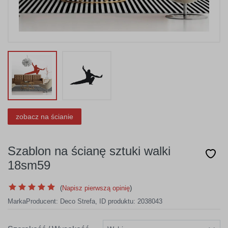
zobacz na ścianie
Szablon na ścianę sztuki walki
18sm59
(
Napisz pierwszą opinię
)
Marka
Producent:
Deco Strefa
,
ID produktu: 2038043