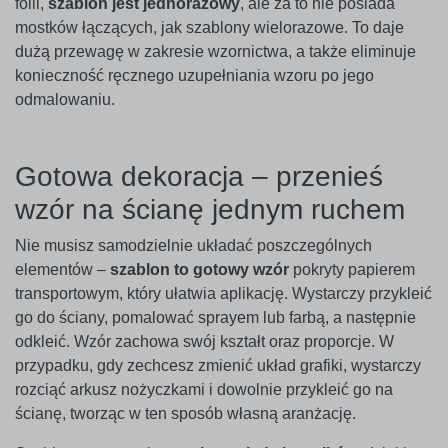
folii,
szablon jest jednorazowy
, ale za to nie posiada
mostków łączących, jak szablony wielorazowe. To daje
dużą przewagę w zakresie wzornictwa, a także eliminuje
konieczność ręcznego uzupełniania wzoru po jego
odmalowaniu.
Gotowa dekoracja – przenieś
wzór na ścianę jednym ruchem
Nie musisz samodzielnie układać poszczególnych
elementów –
szablon to gotowy wzór
pokryty papierem
transportowym, który ułatwia aplikację. Wystarczy przykleić
go do ściany, pomalować sprayem lub farbą, a następnie
odkleić. Wzór zachowa swój kształt oraz proporcje. W
przypadku, gdy zechcesz zmienić układ grafiki, wystarczy
rozciąć arkusz nożyczkami i dowolnie przykleić go na
ścianę, tworząc w ten sposób własną aranżację.