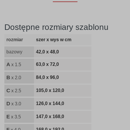
Dostępne rozmiary szablonu
rozmiar
szer x wys w cm
bazowy
42,0 x 48,0
A
63,0 x 72,0
x 1.5
B
84,0 x 96,0
x 2.0
C
105,0 x 120,0
x 2.5
D
126,0 x 144,0
x 3.0
E
147,0 x 168,0
x 3.5
F
168,0 x 192,0
x 4.0