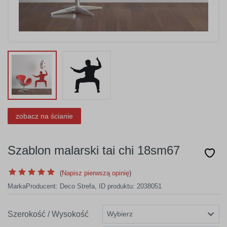
zobacz na ścianie
Szablon malarski tai chi 18sm67
(
Napisz pierwszą opinię
)
Marka
Producent:
Deco Strefa
,
ID produktu: 2038051
Szerokość / Wysokość