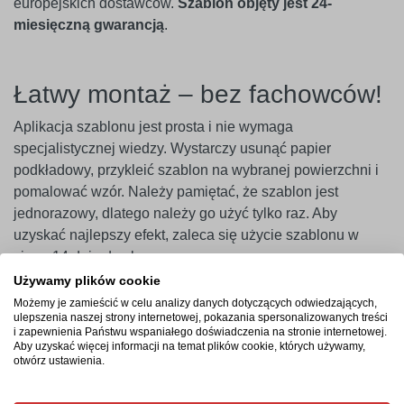
europejskich dostawców.
Szablon objęty jest 24-
miesięczną gwarancją
.
Łatwy montaż – bez fachowców!
Aplikacja szablonu jest prosta i nie wymaga
specjalistycznej wiedzy. Wystarczy usunąć papier
podkładowy, przykleić szablon na wybranej powierzchni i
pomalować wzór. Należy pamiętać, że szablon jest
jednorazowy, dlatego należy go użyć tylko raz. Aby
uzyskać najlepszy efekt, zaleca się użycie szablonu w
ciągu 14 dni od zakupu.
Używamy plików cookie
Ważne
! Szablony najlepiej przylegają do gładkich i
Możemy je zamieścić w celu analizy danych dotyczących odwiedzających,
niepylących powierzchni. W przypadku ścian pokrytych
ulepszenia naszej strony internetowej, pokazania spersonalizowanych treści
i zapewnienia Państwu wspaniałego doświadczenia na stronie internetowej.
farbami o wysokiej zawartości lateksu (np. ceramicznymi,
Aby uzyskać więcej informacji na temat plików cookie, których używamy,
plamoodpornymi) zalecamy wcześniejsze
otwórz ustawienia.
przeprowadzenie próby przyczepności. Producent nie
ponosi odpowiedzialności za nieprawidłowe zastosowanie