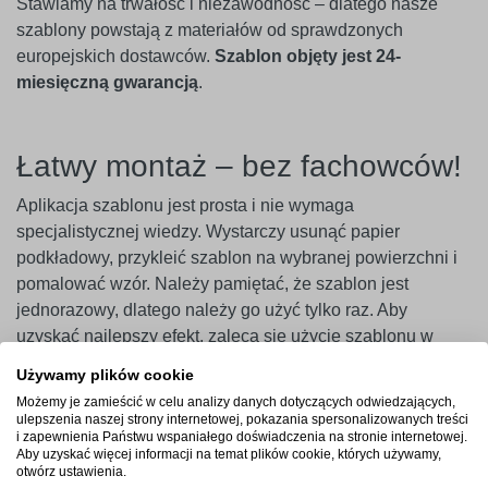
Stawiamy na trwałość i niezawodność – dlatego nasze
szablony powstają z materiałów od sprawdzonych
europejskich dostawców.
Szablon objęty jest 24-
miesięczną gwarancją
.
Łatwy montaż – bez fachowców!
Aplikacja szablonu jest prosta i nie wymaga
specjalistycznej wiedzy. Wystarczy usunąć papier
podkładowy, przykleić szablon na wybranej powierzchni i
pomalować wzór. Należy pamiętać, że szablon jest
jednorazowy, dlatego należy go użyć tylko raz. Aby
uzyskać najlepszy efekt, zaleca się użycie szablonu w
ciągu 14 dni od zakupu.
Używamy plików cookie
Możemy je zamieścić w celu analizy danych dotyczących odwiedzających,
Ważne
! Szablony najlepiej przylegają do gładkich i
ulepszenia naszej strony internetowej, pokazania spersonalizowanych treści
niepylących powierzchni. W przypadku ścian pokrytych
i zapewnienia Państwu wspaniałego doświadczenia na stronie internetowej.
Aby uzyskać więcej informacji na temat plików cookie, których używamy,
farbami o wysokiej zawartości lateksu (np. ceramicznymi,
otwórz ustawienia.
plamoodpornymi) zalecamy wcześniejsze