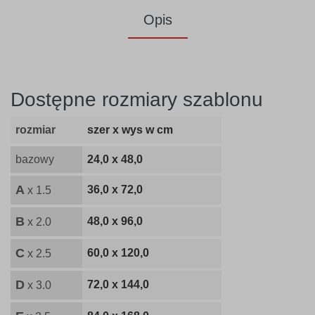
Opis
Dostępne rozmiary szablonu
rozmiar
szer x wys w cm
bazowy
24,0 x 48,0
A
36,0 x 72,0
x 1.5
B
48,0 x 96,0
x 2.0
C
60,0 x 120,0
x 2.5
D
72,0 x 144,0
x 3.0