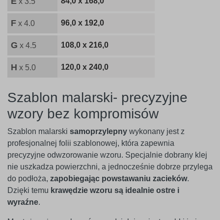
E
84,0 x 168,0
x 3.5
F
96,0 x 192,0
x 4.0
G
108,0 x 216,0
x 4.5
H
120,0 x 240,0
x 5.0
Szablon malarski- precyzyjne
wzory bez kompromisów
Szablon malarski
samoprzylepny
wykonany jest z
profesjonalnej folii szablonowej, która zapewnia
precyzyjne odwzorowanie wzoru. Specjalnie dobrany klej
nie uszkadza powierzchni, a jednocześnie dobrze przylega
do podłoża,
zapobiegając powstawaniu zacieków
.
Dzięki temu
krawędzie wzoru są idealnie ostre i
wyraźne
.