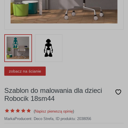
zobacz na ścianie
Szablon do malowania dla dzieci
Robocik 18sm44
(
Napisz pierwszą opinię
)
Marka
Producent:
Deco Strefa
,
ID produktu: 2038056