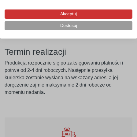
przeprowadzenie próby przyczepności. Producent nie
ponosi odpowiedzialności za nieprawidłowe zastosowanie
Akceptuj
produktu. Szablon należy montować minimum 14 dni po
Dostosuj
malowaniu ścian.
Termin realizacji
Produkcja rozpocznie się po zaksięgowaniu płatności i
potrwa od 2-4 dni roboczych. Następnie przesyłka
kurierska zostanie wysłana na wskazany adres, a jej
doręczenie zajmie maksymalnie 2 dni robocze od
momentu nadania.