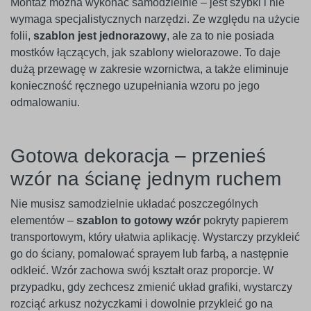
Montaż można wykonać samodzielnie – jest szybki i nie
wymaga specjalistycznych narzędzi. Ze względu na użycie
folii,
szablon jest jednorazowy
, ale za to nie posiada
mostków łączących, jak szablony wielorazowe. To daje
dużą przewagę w zakresie wzornictwa, a także eliminuje
konieczność ręcznego uzupełniania wzoru po jego
odmalowaniu.
Gotowa dekoracja – przenieś
wzór na ścianę jednym ruchem
Nie musisz samodzielnie układać poszczególnych
elementów –
szablon to gotowy wzór
pokryty papierem
transportowym, który ułatwia aplikację. Wystarczy przykleić
go do ściany, pomalować sprayem lub farbą, a następnie
odkleić. Wzór zachowa swój kształt oraz proporcje. W
przypadku, gdy zechcesz zmienić układ grafiki, wystarczy
rozciąć arkusz nożyczkami i dowolnie przykleić go na