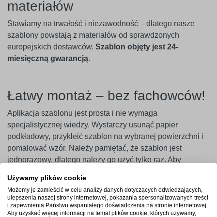
materiałów
Stawiamy na trwałość i niezawodność – dlatego nasze
szablony powstają z materiałów od sprawdzonych
europejskich dostawców.
Szablon objęty jest 24-
miesięczną gwarancją
.
Łatwy montaż – bez fachowców!
Aplikacja szablonu jest prosta i nie wymaga
specjalistycznej wiedzy. Wystarczy usunąć papier
podkładowy, przykleić szablon na wybranej powierzchni i
pomalować wzór. Należy pamiętać, że szablon jest
jednorazowy, dlatego należy go użyć tylko raz. Aby
uzyskać najlepszy efekt, zaleca się użycie szablonu w
Używamy plików cookie
ciągu 14 dni od zakupu.
Możemy je zamieścić w celu analizy danych dotyczących odwiedzających,
ulepszenia naszej strony internetowej, pokazania spersonalizowanych treści
Ważne
! Szablony najlepiej przylegają do gładkich i
i zapewnienia Państwu wspaniałego doświadczenia na stronie internetowej.
Aby uzyskać więcej informacji na temat plików cookie, których używamy,
niepylących powierzchni. W przypadku ścian pokrytych