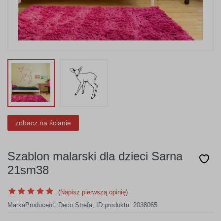
zobacz na ścianie
Szablon malarski dla dzieci Sarna
21sm38
(
Napisz pierwszą opinię
)
Marka
Producent:
Deco Strefa
,
ID produktu: 2038065