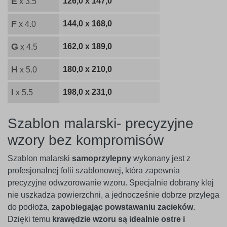
E
126,0 x 147,0
x 3.5
F
144,0 x 168,0
x 4.0
G
162,0 x 189,0
x 4.5
H
180,0 x 210,0
x 5.0
I
198,0 x 231,0
x 5.5
Szablon malarski- precyzyjne
wzory bez kompromisów
Szablon malarski
samoprzylepny
wykonany jest z
profesjonalnej folii szablonowej, która zapewnia
precyzyjne odwzorowanie wzoru. Specjalnie dobrany klej
nie uszkadza powierzchni, a jednocześnie dobrze przylega
do podłoża,
zapobiegając powstawaniu zacieków
.
Dzięki temu
krawędzie wzoru są idealnie ostre i