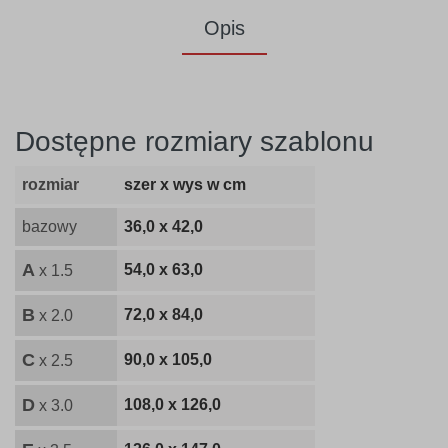
Opis
Dostępne rozmiary szablonu
rozmiar
szer x wys w cm
bazowy
36,0 x 42,0
A
54,0 x 63,0
x 1.5
B
72,0 x 84,0
x 2.0
C
90,0 x 105,0
x 2.5
D
108,0 x 126,0
x 3.0