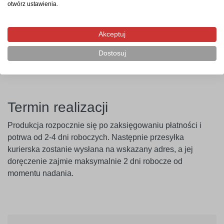
otwórz ustawienia.
farbami o wysokiej zawartości lateksu (np. ceramicznymi,
plamoodpornymi) zalecamy wcześniejsze
przeprowadzenie próby przyczepności. Producent nie
Akceptuj
ponosi odpowiedzialności za nieprawidłowe zastosowanie
Dostosuj
produktu. Szablon należy montować minimum 14 dni po
malowaniu ścian.
Termin realizacji
Produkcja rozpocznie się po zaksięgowaniu płatności i
potrwa od 2-4 dni roboczych. Następnie przesyłka
kurierska zostanie wysłana na wskazany adres, a jej
doręczenie zajmie maksymalnie 2 dni robocze od
momentu nadania.