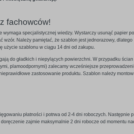
ez fachowców!
 nie wymaga specjalistycznej wiedzy. Wystarczy usunąć papier p
 wzór. Należy pamiętać, że szablon jest jednorazowy, dlatego n
ię użycie szablonu w ciągu 14 dni od zakupu.
egają do gładkich i niepylących powierzchni. W przypadku ścian
znymi, plamoodpornymi) zalecamy wcześniejsze przeprowadzeni
 nieprawidłowe zastosowanie produktu. Szablon należy monto
ięgowaniu płatności i potrwa od 2-4 dni roboczych. Następnie p
j doręczenie zajmie maksymalnie 2 dni robocze od momentu na