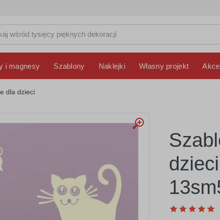
y i magnesy
Szablony
Naklejki
Własny projekt
Akce
e dla dzieci
Szabl
dziec
13sm