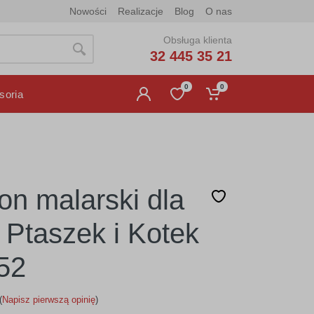
Nowości
Realizacje
Blog
O nas
Obsługa klienta
32 445 35 21
0
0
soria
on malarski dla
i Ptaszek i Kotek
52
(
Napisz pierwszą opinię
)