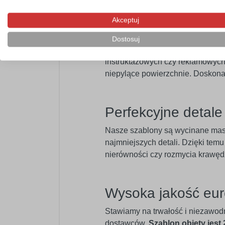
Akceptuj
Profesjonalny mat
Dostosuj
Szablon samoprzylepny będzie po
instruktażowych czy reklamowych. 
niepylące powierzchnie. Doskona
Perfekcyjne detal
Nasze szablony są wycinane ma
najmniejszych detali. Dzięki temu
nierówności czy rozmycia krawęd
Wysoka jakość eur
Stawiamy na trwałość i niezawod
dostawców.
Szablon objęty jest