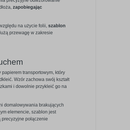
ewnia precyzyjne odwzorowanie
dłoża,
zapobiegając
zględu na użycie folii,
szablon
 dużą przewagę w zakresie
ruchem
y papierem transportowym, który
odkleić. Wzór zachowa swój kształt
zkami i dowolnie przykleić go na
ani domalowywania brakujących
ym elemencie, szablon jest
ą precyzyjne połączenie