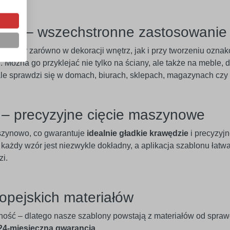
eriał – wszechstronne zastosowanie
mocny zarówno w dekoracji wnętrz, jak i przy tworzeniu ozna
Można go przyklejać nie tylko na ściany, ale także na meble, dr
le sprawdzi się w domach, biurach, sklepach, magazynach czy 
e – precyzyjne cięcie maszynowe
szynowo, co gwarantuje
idealnie gładkie krawędzie
i precyzyj
 każdy wzór jest niezwykle dokładny, a aplikacja szablonu łatw
zi.
opejskich materiałów
ność – dlatego nasze szablony powstają z materiałów od spra
 24-miesięczną gwarancją
.