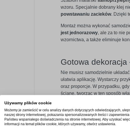
Szablon malarski
samoprzylepn
wzoru. Specjalnie dobrany klej n
powstawaniu zacieków
. Dzięki
Montaż można wykonać samodzielni
jest jednorazowy
, ale za to nie
wzornictwa, a także eliminuje k
Gotowa dekoracja 
Nie musisz samodzielnie układa
ułatwia aplikację. Wystarczy przy
oraz proporcje. W przypadku, gdy 
ścianę, tworząc w ten sposób wła
Używamy plików cookie
Szablon samoprzylepny
nie posi
Możemy je zamieścić w celu analizy danych dotyczących odwiedzających, ulep
elementów po jego odmalowaniu. 
naszej strony internetowej, pokazania spersonalizowanych treści i zapewnienia
podzielony na maksymalnie duże b
Państwu wspaniałego doświadczenia na stronie internetowej. Aby uzyskać więc
informacji na temat plików cookie, których używamy, otwórz ustawienia.
poszczególnych części szablonu.