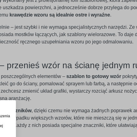
y
wykonany jest z profesjonalnej folii szablonowej, która zap
ie uszkadza powierzchni, a jednocześnie dobrze przylega do po
 temu
krawędzie wzoru są idealnie ostre i wyraźne
.
e – jest szybki i nie wymaga specjalistycznych narzędzi. Ze w
 posiada mostków łączących, jak szablony wielorazowe. To daje
onieczność ręcznego uzupełniania wzoru po jego odmalowaniu.
– przenieś wzór na ścianę jednym 
ć poszczególnych elementów –
szablon to gotowy wzór
pokryt
kleić go do ściany, pomalować sprayem lub farbą, a następnie 
zechcesz zmienić układ grafiki, wystarczy rozciąć arkusz nożyc
sną aranżację.
ada łączników
, dzięki czemu nie wymaga żadnych poprawek 
szenia
W przypadku większych wzorów, które nie mieszczą się w jedn
ryty. Każdy z nich posiada specjalne znaczniki, które ułatwiaj
ej