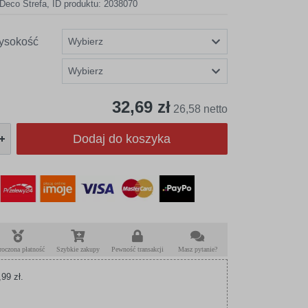
Deco Strefa
,
ID produktu: 2038070
ysokość
32,69 zł
26,58 netto
Dodaj do koszyka
roczona płatność
Szybkie zakupy
Pewność transakcji
Masz pytanie?
99 zł.