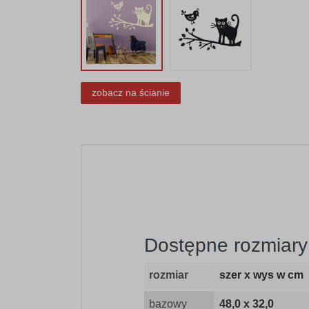
zobacz na ścianie
Dostępne rozmiary
rozmiar
szer x wys w cm
bazowy
48,0 x 32,0