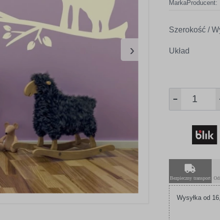
Marka
Producent:
Szerokość / W
›
Układ
Bezpieczny transport
Od
Wysyłka od 16,