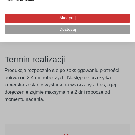
farbami o wysokiej zawartości lateksu (np. ceramicznymi,
plamoodpornymi) zalecamy wcześniejsze
przeprowadzenie próby przyczepności. Producent nie
Akceptuj
ponosi odpowiedzialności za nieprawidłowe zastosowanie
produktu. Szablon należy montować minimum 14 dni po
Dostosuj
malowaniu ścian.
Termin realizacji
Produkcja rozpocznie się po zaksięgowaniu płatności i
potrwa od 2-4 dni roboczych. Następnie przesyłka
kurierska zostanie wysłana na wskazany adres, a jej
doręczenie zajmie maksymalnie 2 dni robocze od
momentu nadania.