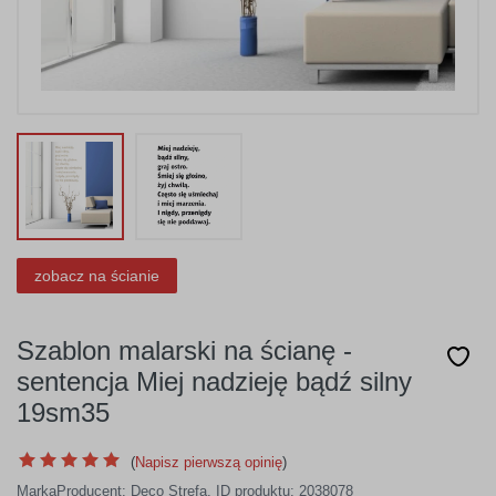
zobacz na ścianie
Szablon malarski na ścianę -
sentencja Miej nadzieję bądź silny
19sm35
(
Napisz pierwszą opinię
)
Marka
Producent:
Deco Strefa
,
ID produktu: 2038078