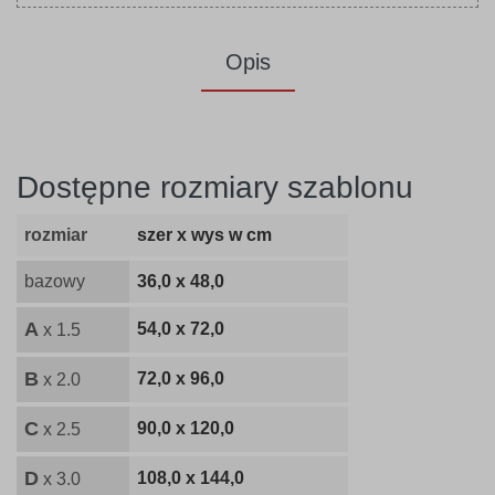
Opis
Dostępne rozmiary szablonu
rozmiar
szer x wys w cm
bazowy
36,0 x 48,0
A
54,0 x 72,0
x 1.5
B
72,0 x 96,0
x 2.0
C
90,0 x 120,0
x 2.5
D
108,0 x 144,0
x 3.0