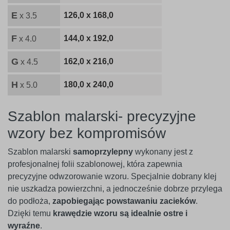
E
126,0 x 168,0
x 3.5
F
144,0 x 192,0
x 4.0
G
162,0 x 216,0
x 4.5
H
180,0 x 240,0
x 5.0
Szablon malarski- precyzyjne
wzory bez kompromisów
Szablon malarski
samoprzylepny
wykonany jest z
profesjonalnej folii szablonowej, która zapewnia
precyzyjne odwzorowanie wzoru. Specjalnie dobrany klej
nie uszkadza powierzchni, a jednocześnie dobrze przylega
do podłoża,
zapobiegając powstawaniu zacieków
.
Dzięki temu
krawędzie wzoru są idealnie ostre i
wyraźne
.