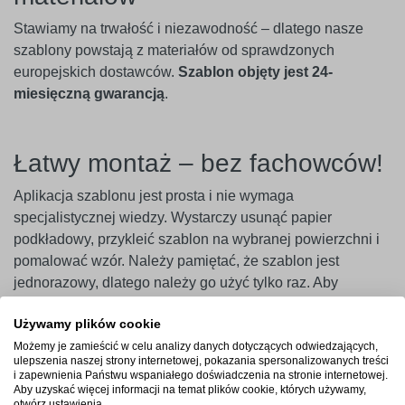
Stawiamy na trwałość i niezawodność – dlatego nasze
szablony powstają z materiałów od sprawdzonych
europejskich dostawców.
Szablon objęty jest 24-
miesięczną gwarancją
.
Łatwy montaż – bez fachowców!
Aplikacja szablonu jest prosta i nie wymaga
specjalistycznej wiedzy. Wystarczy usunąć papier
podkładowy, przykleić szablon na wybranej powierzchni i
pomalować wzór. Należy pamiętać, że szablon jest
jednorazowy, dlatego należy go użyć tylko raz. Aby
uzyskać najlepszy efekt, zaleca się użycie szablonu w
Używamy plików cookie
ciągu 14 dni od zakupu.
Możemy je zamieścić w celu analizy danych dotyczących odwiedzających,
ulepszenia naszej strony internetowej, pokazania spersonalizowanych treści
Ważne
! Szablony najlepiej przylegają do gładkich i
i zapewnienia Państwu wspaniałego doświadczenia na stronie internetowej.
niepylących powierzchni. W przypadku ścian pokrytych
Aby uzyskać więcej informacji na temat plików cookie, których używamy,
otwórz ustawienia.