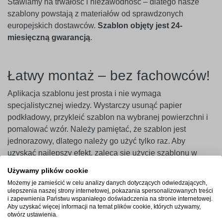
Stawiamy na trwałość i niezawodność – dlatego nasze
szablony powstają z materiałów od sprawdzonych
europejskich dostawców.
Szablon objęty jest 24-
miesięczną gwarancją
.
Łatwy montaż – bez fachowców!
Aplikacja szablonu jest prosta i nie wymaga
specjalistycznej wiedzy. Wystarczy usunąć papier
podkładowy, przykleić szablon na wybranej powierzchni i
pomalować wzór. Należy pamiętać, że szablon jest
jednorazowy, dlatego należy go użyć tylko raz. Aby
uzyskać najlepszy efekt, zaleca się użycie szablonu w
ciągu 14 dni od zakupu.
Używamy plików cookie
Możemy je zamieścić w celu analizy danych dotyczących odwiedzających,
Ważne
! Szablony najlepiej przylegają do gładkich i
ulepszenia naszej strony internetowej, pokazania spersonalizowanych treści
niepylących powierzchni. W przypadku ścian pokrytych
i zapewnienia Państwu wspaniałego doświadczenia na stronie internetowej.
Aby uzyskać więcej informacji na temat plików cookie, których używamy,
farbami o wysokiej zawartości lateksu (np. ceramicznymi,
otwórz ustawienia.
plamoodpornymi) zalecamy wcześniejsze