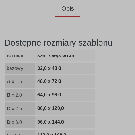
Opis
Dostępne rozmiary szablonu
rozmiar
szer x wys w cm
bazowy
32,0 x 48,0
A
48,0 x 72,0
x 1.5
B
64,0 x 96,0
x 2.0
C
80,0 x 120,0
x 2.5
D
96,0 x 144,0
x 3.0