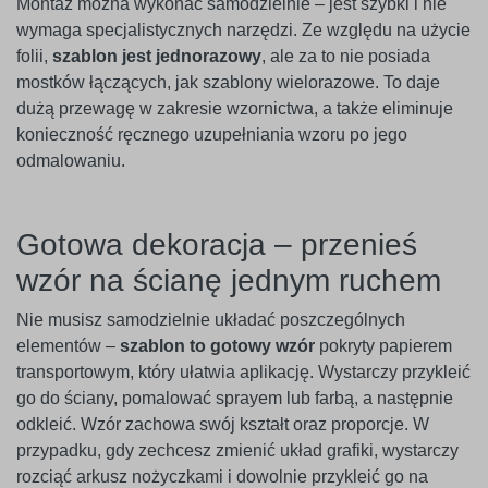
Montaż można wykonać samodzielnie – jest szybki i nie
wymaga specjalistycznych narzędzi. Ze względu na użycie
folii,
szablon jest jednorazowy
, ale za to nie posiada
mostków łączących, jak szablony wielorazowe. To daje
dużą przewagę w zakresie wzornictwa, a także eliminuje
konieczność ręcznego uzupełniania wzoru po jego
odmalowaniu.
Gotowa dekoracja – przenieś
wzór na ścianę jednym ruchem
Nie musisz samodzielnie układać poszczególnych
elementów –
szablon to gotowy wzór
pokryty papierem
transportowym, który ułatwia aplikację. Wystarczy przykleić
go do ściany, pomalować sprayem lub farbą, a następnie
odkleić. Wzór zachowa swój kształt oraz proporcje. W
przypadku, gdy zechcesz zmienić układ grafiki, wystarczy
rozciąć arkusz nożyczkami i dowolnie przykleić go na