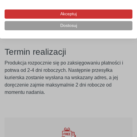
przeprowadzenie próby przyczepności. Producent nie
ponosi odpowiedzialności za nieprawidłowe zastosowanie
Akceptuj
produktu. Szablon należy montować minimum 14 dni po
Dostosuj
malowaniu ścian.
Termin realizacji
Produkcja rozpocznie się po zaksięgowaniu płatności i
potrwa od 2-4 dni roboczych. Następnie przesyłka
kurierska zostanie wysłana na wskazany adres, a jej
doręczenie zajmie maksymalnie 2 dni robocze od
momentu nadania.