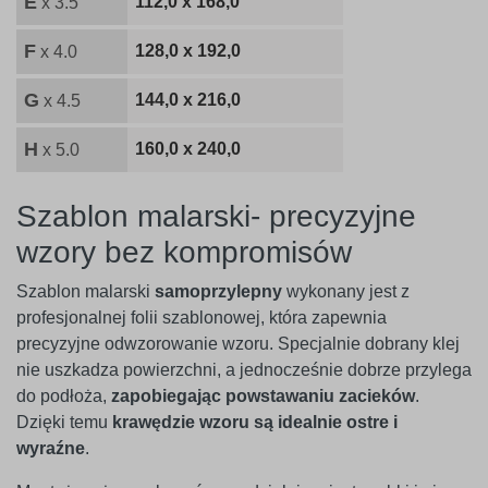
E
112,0 x 168,0
x 3.5
F
128,0 x 192,0
x 4.0
G
144,0 x 216,0
x 4.5
H
160,0 x 240,0
x 5.0
Szablon malarski- precyzyjne
wzory bez kompromisów
Szablon malarski
samoprzylepny
wykonany jest z
profesjonalnej folii szablonowej, która zapewnia
precyzyjne odwzorowanie wzoru. Specjalnie dobrany klej
nie uszkadza powierzchni, a jednocześnie dobrze przylega
do podłoża,
zapobiegając powstawaniu zacieków
.
Dzięki temu
krawędzie wzoru są idealnie ostre i
wyraźne
.