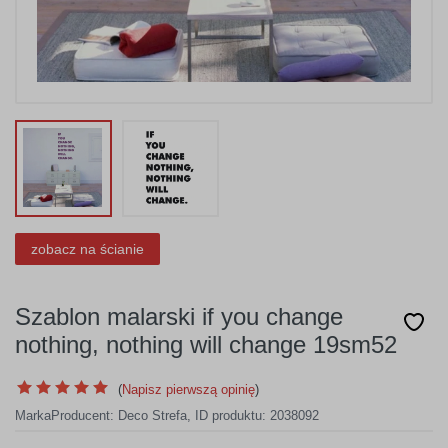
zobacz na ścianie
Szablon malarski if you change
nothing, nothing will change 19sm52
(
Napisz pierwszą opinię
)
Marka
Producent:
Deco Strefa
,
ID produktu: 2038092