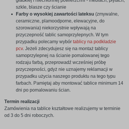
gładkiej i niechłonnej powierzchni - meblach, płytach,
szkle, blasze czy ścianie
Farby o wysokiej zawartości lateksu
(zmywalne,
ceramiczne, plamoodporne, elewacyjne, do
szorowania) niekorzystnie wpływają na
przyczepność tablic samoprzylepnych. W tym
przypadku polecamy wybór
tablicy na podkładzie
pcv
. Jeżeli zdecydujesz się na montaż tablicy
samoprzylepnej na ścianie pomalowanej tego
rodzaju farbą, przeprowadź wcześniej próbę
przyczepności, gdyż nie uznajemy reklamacji w
przypadku użycia naszego produktu na tego typu
farbach. Pamiętaj aby montować tablice minimum 14
dni po pomalowaniu ścian.
Termin realizacji
Zamówienia na tablice kształtowe realizujemy w terminie
od 3 do 5 dni roboczych.