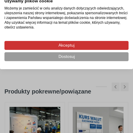
Używamy plików cookie
Szyfrowane połączenie i zabezpieczenie SSL
Możemy je zamieścić w celu analizy danych dotyczących odwiedzających,
ulepszenia naszej strony internetowej, pokazania spersonalizowanych treści
i zapewnienia Państwu wspaniałego doświadczenia na stronie internetowej.
Aby uzyskać więcej informacji na temat plików cookie, których używamy,
otwórz ustawienia.
Akceptuj
Masz prawo być zadowolonym
Dostosuj
24 - miesięczna gwarancja, możliwość zwrotu produktu
Produkty pokrewne/powiązane