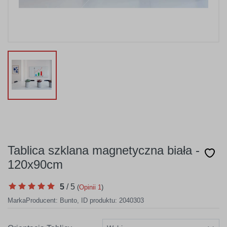
Tablica szklana magnetyczna biała -
120x90cm
5
/
5
(
Opinii
1
)
Marka
Producent:
Bunto
,
ID produktu: 2040303