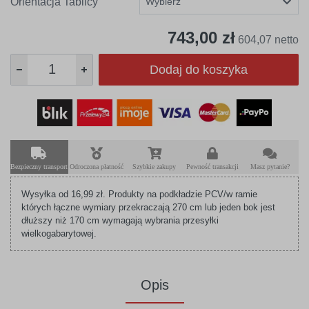
Orientacja Tablicy
743,00 zł
604,07 netto
Dodaj do koszyka
Bezpieczny transport
Odroczona płatność
Szybkie zakupy
Pewność transakcji
Masz pytanie?
Wysyłka od 16,99 zł. Produkty na podkładzie PCV/w ramie
których łączne wymiary przekraczają 270 cm lub jeden bok jest
dłuższy niż 170 cm wymagają wybrania przesyłki
wielkogabarytowej.
Opis