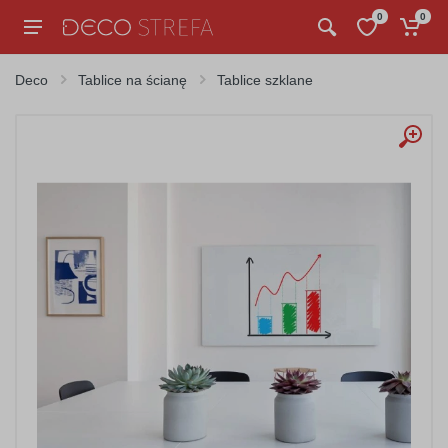
0
0
Deco
Tablice na ścianę
Tablice szklane