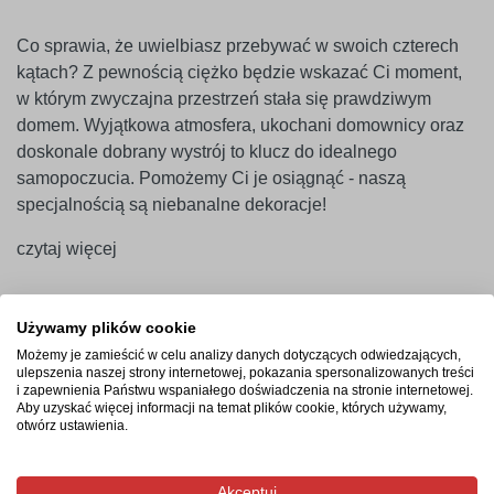
Co sprawia, że uwielbiasz przebywać w swoich czterech
kątach? Z pewnością ciężko będzie wskazać Ci moment,
w którym zwyczajna przestrzeń stała się prawdziwym
domem. Wyjątkowa atmosfera, ukochani domownicy oraz
doskonale dobrany wystrój to klucz do idealnego
samopoczucia. Pomożemy Ci je osiągnąć - naszą
specjalnością są niebanalne dekoracje!
czytaj więcej
Używamy plików cookie
Możemy je zamieścić w celu analizy danych dotyczących odwiedzających,
ulepszenia naszej strony internetowej, pokazania spersonalizowanych treści
i zapewnienia Państwu wspaniałego doświadczenia na stronie internetowej.
Szybka wysyłka
Aby uzyskać więcej informacji na temat plików cookie, których używamy,
otwórz ustawienia.
Przesyłki ubezpieczone na wypadek uszkodzeń, wysyłka
do UE.
Akceptuj