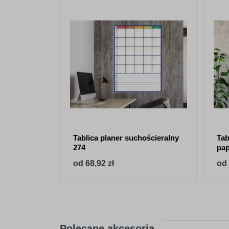
Tablica planer suchościeralny
Tab
274
pa
od 68,92 zł
od 
Polecane akcesoria