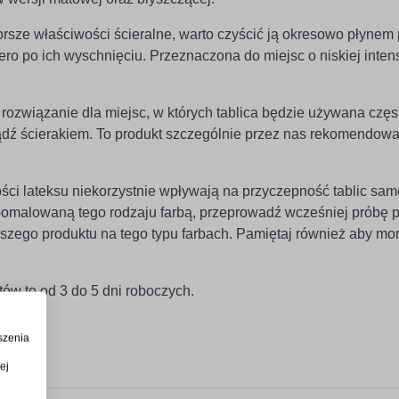
rsze właściwości ścieralne, warto czyścić ją okresowo płynem
iero po ich wyschnięciu. Przeznaczona do miejsc o niskiej inte
rozwiązanie dla miejsc, w których tablica będzie używana częst
ądź ścierakiem. To produkt szczególnie przez nas rekomendowa
ści lateksu niekorzystnie wpływają na przyczepność tablic sam
ę pomalowaną tego rodzaju farbą, przeprowadź wcześniej próbę
szego produktu na tego typu farbach. Pamiętaj również aby mo
ów to od 3 do 5 dni roboczych.
szenia
ej