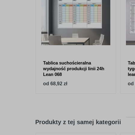
Tablica suchościeralna
Tab
wydajność produkcji linii 24h
tyg
Lean 068
lea
od 68,92 zł
od 
Produkty z tej samej kategorii