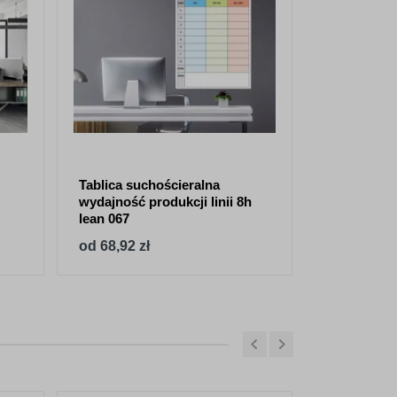
Tablica suchościeralna
Tablica suc
wydajność produkcji linii 8h
119 - bezpi
lean 067
produkcja
od 68,92 zł
od 68,92 z