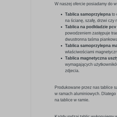
W naszej ofercie posiadamy do wy
Tablica samoprzylepna
to 
na ścianę, szafę, drzwi czy n
Tablica na podkładzie pc
powodzeniem zastępuje trad
dwustronna taśma piankowa 
Tablica samoprzylepna m
właściwościami magnetycz
Tablica magnetyczna usz
wymagających użytkowników.
zdjecia.
Produkowane przez nas tablice s
w ramach aluminiowych. Dlatego
na tablice w ramie.
Każdy rodzaj tablic wykonujemy w