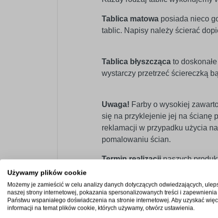
Tablica matowa
posiada nieco go
tablic. Napisy należy ścierać dop
Tablica błyszcząca
to doskonałe 
wystarczy przetrzeć ściereczką b
Uwaga!
Farby o wysokiej zawarto
się na przyklejenie jej na ścian
reklamacji w przypadku użycia na
pomalowaniu ścian.
Termin realizacji
naszych produkt
Używamy plików cookie
Możemy je zamieścić w celu analizy danych dotyczących odwiedzających, ulep
naszej strony internetowej, pokazania spersonalizowanych treści i zapewnienia
Państwu wspaniałego doświadczenia na stronie internetowej. Aby uzyskać więc
informacji na temat plików cookie, których używamy, otwórz ustawienia.