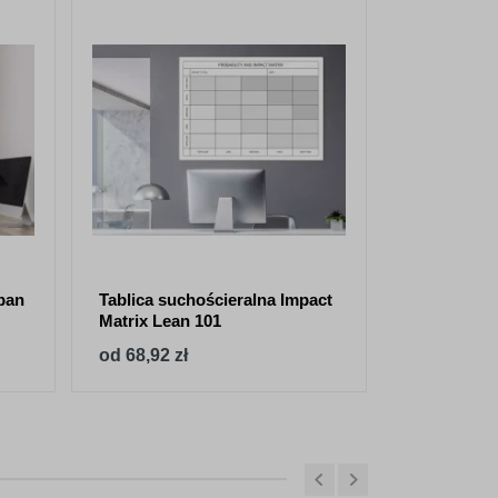
ban
Tablica suchościeralna Impact
Tablica suc
Matrix Lean 101
123 matryc
od 68,92 zł
od 68,92 z