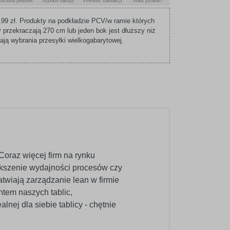
roczona płatność
Szybkie zakupy
Pewność transakcji
Masz pytanie?
99 zł. Produkty na podkładzie PCV/w ramie których
 przekraczają 270 cm lub jeden bok jest dłuższy niż
ą wybrania przesyłki wielkogabarytowej.
Coraz więcej firm na rynku
ększenie wydajności procesów czy
twiają zarządzanie lean w firmie
tem naszych tablic,
nej dla siebie tablicy - chętnie