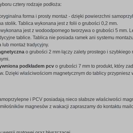
boru cztery rodzaje podłoża:
oryginalna forma i prosty montaż - dzięki powierzchni samoprzyl
a stolik. Tablica wykonana jest z folii o grubości 0,2 mm.
v
wykonana jest z wodoodpornego tworzywa o grubości 5 mm. Le
ycyjne tablice. Tablica nie posiada ramek ani systemu montaż
lub montaż tradycyjny.
agnetyczna
o grubości 2 mm łączy zalety prostego i szybkiego
nymi.
tywniona podkładem pcv
o grubości 7 mm to produkt, który za
 Dzięki właściwościom magnetycznym do tablicy przypniesz wsz
amoprzylepne i PCV posiadają nieco słabsze właściwości mag
 miłośników magnesów z wakacji zapraszamy do kontaktu mailo
 wersji matowej oraz błyszczącej.