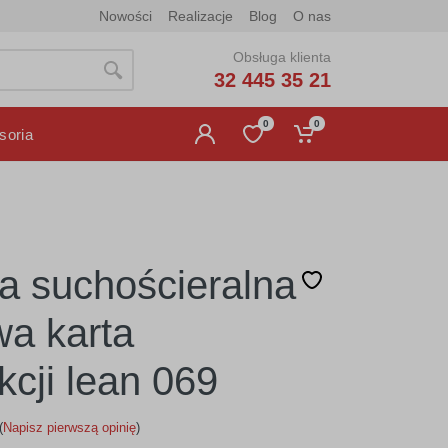
Nowości
Realizacje
Blog
O nas
Obsługa klienta
32 445 35 21
0
0
soria
ca suchościeralna
a karta
kcji lean 069
(
Napisz pierwszą opinię
)