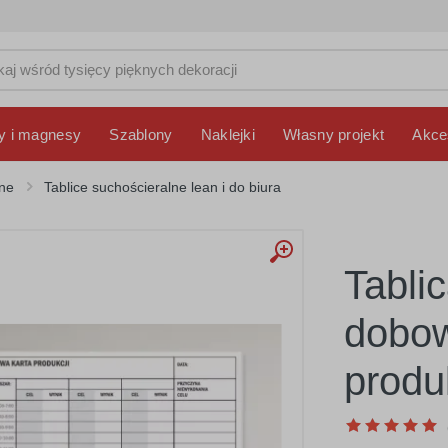
y i magnesy
Szablony
Naklejki
Własny projekt
Akce
lne
Tablice suchościeralne lean i do biura
Tabli
dobow
produ