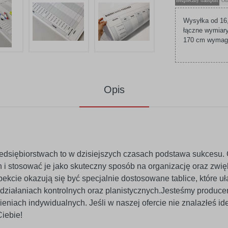
Bezpieczny transport
Od
Wysyłka od 16,
łączne wymiary
170 cm wymagaj
Opis
zedsiębiorstwach to w dzisiejszych czasach podstawa sukcesu. 
i stosować je jako skuteczny sposób na organizację oraz zwi
cie okazują się być specjalnie dostosowane tablice, które uła
ziałaniach kontrolnych oraz planistycznych.Jesteśmy producen
niach indywidualnych. Jeśli w naszej ofercie nie znalazłeś ideal
Ciebie!