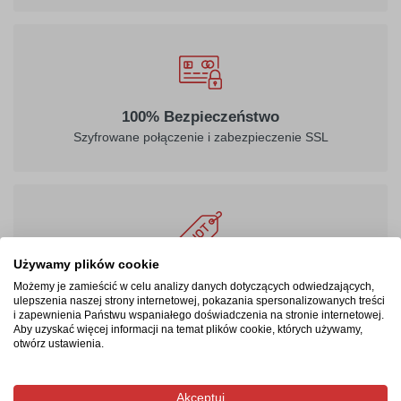
100% Bezpieczeństwo
Szyfrowane połączenie i zabezpieczenie SSL
Używamy plików cookie
Masz prawo być zadowolonym
Możemy je zamieścić w celu analizy danych dotyczących odwiedzających,
24 - miesięczna gwarancja, możliwość zwrotu produktu
ulepszenia naszej strony internetowej, pokazania spersonalizowanych treści
i zapewnienia Państwu wspaniałego doświadczenia na stronie internetowej.
Aby uzyskać więcej informacji na temat plików cookie, których używamy,
otwórz ustawienia.
Produkty pokrewne/powiązane
Akceptuj