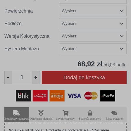
Powierzchnia
Podłoże
Wersja Kolorystyczna
System Montażu
68,92 zł
56,03 netto
Dodaj do koszyka
Bezpieczny transport
Odroczona płatność
Szybkie zakupy
Pewność transakcji
Masz pytanie?
Wysyłka od 16,99 zł. Produkty na podkładzie PCV/w ramie