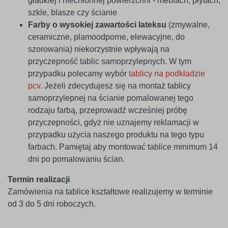
gładkiej i niechłonnej powierzchni - meblach, płytach,
szkle, blasze czy ścianie
Farby o wysokiej zawartości lateksu
(zmywalne,
ceramiczne, plamoodporne, elewacyjne, do
szorowania) niekorzystnie wpływają na
przyczepność tablic samoprzylepnych. W tym
przypadku polecamy wybór
tablicy na podkładzie
pcv
. Jeżeli zdecydujesz się na montaż tablicy
samoprzylepnej na ścianie pomalowanej tego
rodzaju farbą, przeprowadź wcześniej próbę
przyczepności, gdyż nie uznajemy reklamacji w
przypadku użycia naszego produktu na tego typu
farbach. Pamiętaj aby montować tablice minimum 14
dni po pomalowaniu ścian.
Termin realizacji
Zamówienia na tablice kształtowe realizujemy w terminie
od 3 do 5 dni roboczych.