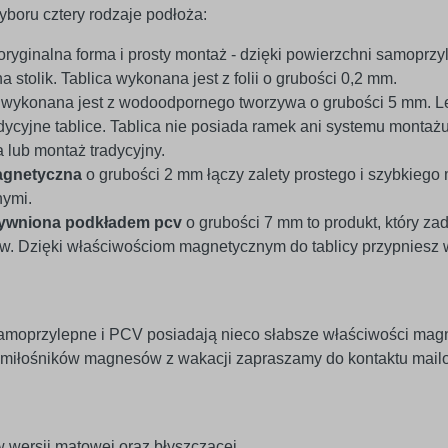
boru cztery rodzaje podłoża:
oryginalna forma i prosty montaż - dzięki powierzchni samoprzyl
a stolik. Tablica wykonana jest z folii o grubości 0,2 mm.
v
wykonana jest z wodoodpornego tworzywa o grubości 5 mm. Le
ycyjne tablice. Tablica nie posiada ramek ani systemu montaż
lub montaż tradycyjny.
agnetyczna
o grubości 2 mm łączy zalety prostego i szybkiego
nymi.
tywniona podkładem pcv
o grubości 7 mm to produkt, który za
 Dzięki właściwościom magnetycznym do tablicy przypniesz wsz
amoprzylepne i PCV posiadają nieco słabsze właściwości mag
 miłośników magnesów z wakacji zapraszamy do kontaktu mailo
 wersji matowej oraz błyszczącej.