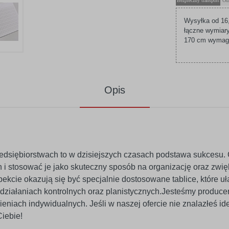
Bezpieczny transport
Od
Wysyłka od 16,
łączne wymiary
170 cm wymagaj
Opis
zedsiębiorstwach to w dzisiejszych czasach podstawa sukcesu. 
i stosować je jako skuteczny sposób na organizację oraz zwi
cie okazują się być specjalnie dostosowane tablice, które uła
ziałaniach kontrolnych oraz planistycznych.Jesteśmy producen
niach indywidualnych. Jeśli w naszej ofercie nie znalazłeś ideal
Ciebie!