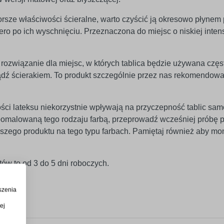
rsze właściwości ścieralne, warto czyścić ją okresowo płynem
iero po ich wyschnięciu. Przeznaczona do miejsc o niskiej inte
rozwiązanie dla miejsc, w których tablica będzie używana częst
ądź ścierakiem. To produkt szczególnie przez nas rekomendowa
ści lateksu niekorzystnie wpływają na przyczepność tablic sam
ę pomalowaną tego rodzaju farbą, przeprowadź wcześniej próbę
szego produktu na tego typu farbach. Pamiętaj również aby mo
ów to od 3 do 5 dni roboczych.
szenia
ej