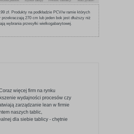
roczona płatność
Szybkie zakupy
Pewność transakcji
Masz pytanie?
99 zł. Produkty na podkładzie PCV/w ramie których
 przekraczają 270 cm lub jeden bok jest dłuższy niż
ą wybrania przesyłki wielkogabarytowej.
Coraz więcej firm na rynku
ększenie wydajności procesów czy
twiają zarządzanie lean w firmie
tem naszych tablic,
nej dla siebie tablicy - chętnie