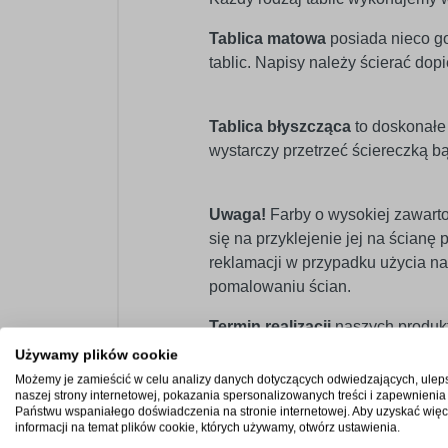
Tablica matowa
posiada nieco go
tablic. Napisy należy ścierać dop
Tablica błyszcząca
to doskonałe 
wystarczy przetrzeć ściereczką b
Uwaga!
Farby o wysokiej zawarto
się na przyklejenie jej na ścian
reklamacji w przypadku użycia na
pomalowaniu ścian.
Termin realizacji
naszych produkt
Używamy plików cookie
Możemy je zamieścić w celu analizy danych dotyczących odwiedzających, ulep
naszej strony internetowej, pokazania spersonalizowanych treści i zapewnienia
Państwu wspaniałego doświadczenia na stronie internetowej. Aby uzyskać więc
informacji na temat plików cookie, których używamy, otwórz ustawienia.