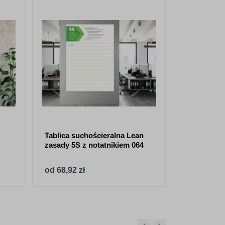
Tablica suchościeralna Lean
Tablica suc
zasady 5S z notatnikiem 064
121 krzyż 
od 68,92 zł
od 68,92 z