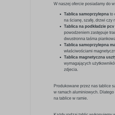
W naszej ofercie posiadamy do wy
Tablica samoprzylepna
to 
na ścianę, szafę, drzwi czy n
Tablica na podkładzie pc
powodzeniem zastępuje trad
dwustronna taśma piankowa 
Tablica samoprzylepna m
właściwościami magnetycz
Tablica magnetyczna usz
wymagających użytkowników.
zdjecia.
Produkowane przez nas tablice s
w ramach aluminiowych. Dlatego
na tablice w ramie.
Każdy rodzaj tablic wykonujemy w