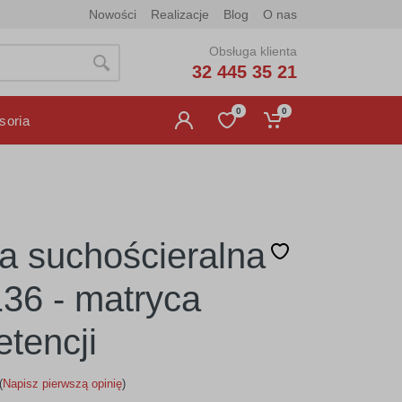
Nowości
Realizacje
Blog
O nas
Obsługa klienta
32 445 35 21
0
0
soria
ca suchościeralna
136 - matryca
tencji
(
Napisz pierwszą opinię
)