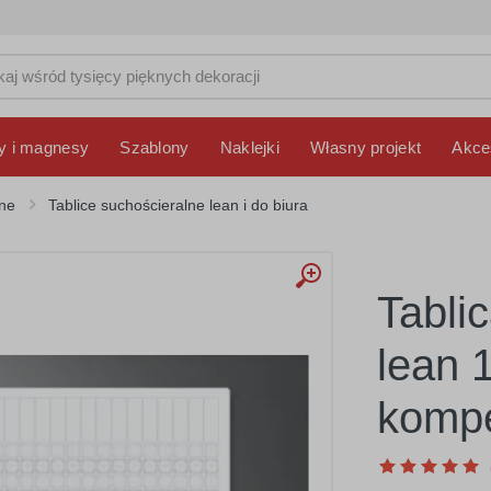
y i magnesy
Szablony
Naklejki
Własny projekt
Akce
lne
Tablice suchościeralne lean i do biura
Tabli
lean 
kompe