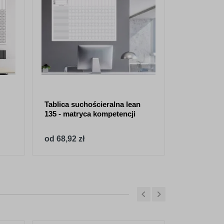
Tablica suchościeralna lean
Tablica suc
135 - matryca kompetencji
122 matryc
od 68,92 zł
od 68,92 z